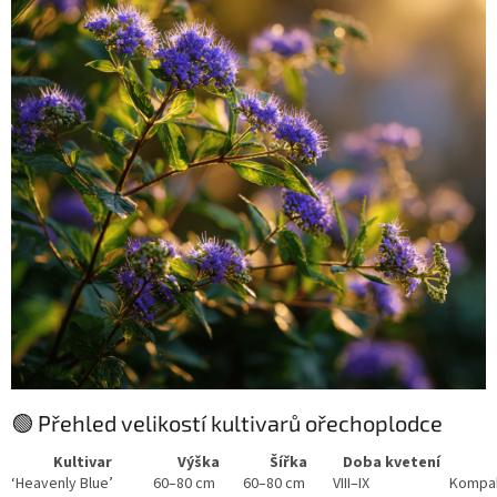
🟢 Přehled velikostí kultivarů ořechoplodce
Kultivar
Výška
Šířka
Doba kvetení
‘Heavenly Blue’
60–80 cm
60–80 cm
VIII–IX
Kompak