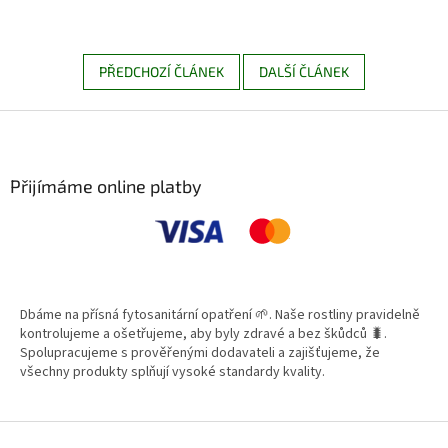
PŘEDCHOZÍ ČLÁNEK
DALŠÍ ČLÁNEK
Z
á
p
a
Přijímáme online platby
t
í
Dbáme na přísná fytosanitární opatření 🌱. Naše rostliny pravidelně
kontrolujeme a ošetřujeme, aby byly zdravé a bez škůdců 🐛.
Spolupracujeme s prověřenými dodavateli a zajišťujeme, že
všechny produkty splňují vysoké standardy kvality.