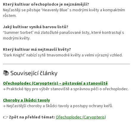
Který kultivar ořechoplodce je nejznámější?
Nejčastěji se pěstuje ‘Heavenly Blue’ s modrými květy a kompaktním
růstem.
Jaký kultivar vyniká barvou listů?
‘Summer Sorbet’ má zlatožluté panašované listy, které kontrastují s
modrými květy.
Který kultivar má nejtmavší květy?
‘Dark Knight’ nabízí sytě tmavomodré květy a velmi výrazný vzhled.
📚 Související články
Ořechoplodec (Caryopteris) – pěstování a stanoviště
→ Praktické tipy pro výběr stanoviště a správnou péči o ořechoplodec.
Choroby a škůdci tavoly
→ Nejčastější choroby a škůdci tavoly a postupy ochrany keřů.
👉
Zpět na přehled témat:
Ořechoplodec (Caryopteris)