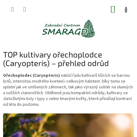
Přejít
NÁKUP
na
obsah
KOŠÍK
TOP kultivary ořechoplodce
(Caryopteris) – přehled odrůd
Ořechoplodec (Caryopteris)
nabízí řadu kultivarů lišících se barvou
listů, intenzitou modrého kvetení i celkovým habitem. Díky tomu se
uplatní jak ve smíšených záhonech, tak jako výrazný solitér na slunných
a sušších stanovištích. Oblíbené jsou kompaktní odrůdy, kultivary se
zlatožlutými listy i typy s velmi tmavými květy, které přinášejí kontrast
od léta do podzimu.