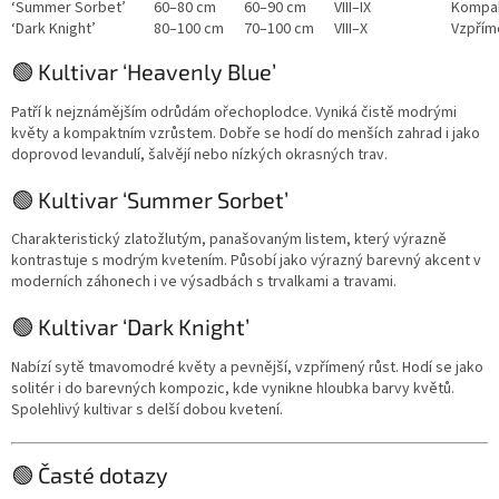
‘Summer Sorbet’
60–80 cm
60–90 cm
VIII–IX
Kompak
‘Dark Knight’
80–100 cm
70–100 cm
VIII–X
Vzpříme
🟢 Kultivar ‘Heavenly Blue’
Patří k nejznámějším odrůdám ořechoplodce. Vyniká čistě modrými
květy a kompaktním vzrůstem. Dobře se hodí do menších zahrad i jako
doprovod levandulí, šalvějí nebo nízkých okrasných trav.
🟢 Kultivar ‘Summer Sorbet’
Charakteristický zlatožlutým, panašovaným listem, který výrazně
kontrastuje s modrým kvetením. Působí jako výrazný barevný akcent v
moderních záhonech i ve výsadbách s trvalkami a travami.
🟢 Kultivar ‘Dark Knight’
Nabízí sytě tmavomodré květy a pevnější, vzpřímený růst. Hodí se jako
solitér i do barevných kompozic, kde vynikne hloubka barvy květů.
Spolehlivý kultivar s delší dobou kvetení.
🟢 Časté dotazy