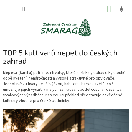
Přejít
NÁKUP
na
obsah
KOŠÍK
TOP 5 kultivarů nepet do českých
zahrad
Nepeta (šanta)
patří mezi trvalky, které si získaly oblibu díky dlouhé
době kvetení, nenáročnosti a vysoké atraktivitě pro opylovače.
Jednotlivé kultivary se liší výškou, habitem i barvou květů, což
umožňuje jejich využití v malých zahradách, podél cest i v rozsáhlých
trvalkových výsadbách. Následující přehled představuje osvědčené
kultivary vhodné pro české podmínky.