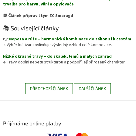
trvalka pro barvu, vůni a opylovače
📘 Článek připravil tým ZC Smaragd
📚 Související články
👉
Nepeta a růže – harmonická kombinace do záhonu i k cestám
→ Výběr kultivaru ovlivňuje výsledný vzhled celé kompozice.
Nízké okrasné trávy – do skalek, lemů a malých zahrad
→ Trávy doplní nepetu strukturou a podpoří její přirozený charakter.
PŘEDCHOZÍ ČLÁNEK
DALŠÍ ČLÁNEK
Z
á
p
a
Přijímáme online platby
t