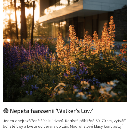
🟢 Nepeta faassenii ‘Walker’s Low’
Jeden z nejrozšířenějších kultivarů. Dorůstá přibližně 60–70 cm, vytváří
bohaté trsy a kvete od června do září. Modrofialové klasy kontrastují