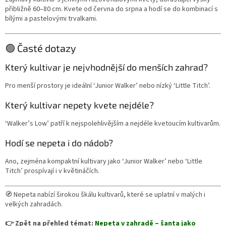
přibližně 60–80 cm. Kvete od června do srpna a hodí se do kombinací s
bílými a pastelovými trvalkami.
🟢 Časté dotazy
Který kultivar je nejvhodnější do menších zahrad?
Pro menší prostory je ideální ‘Junior Walker’ nebo nízký ‘Little Titch’.
Který kultivar nepety kvete nejdéle?
‘Walker’s Low’ patří k nejspolehlivějším a nejdéle kvetoucím kultivarům.
Hodí se nepeta i do nádob?
Ano, zejména kompaktní kultivary jako ‘Junior Walker’ nebo ‘Little
Titch’ prospívají i v květináčích.
🧭 Nepeta nabízí širokou škálu kultivarů, které se uplatní v malých i
velkých zahradách.
👉 Zpět na přehled témat:
Nepeta v zahradě – šanta jako