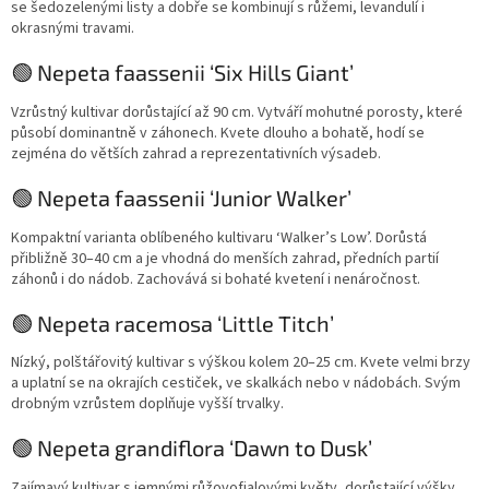
se šedozelenými listy a dobře se kombinují s růžemi, levandulí i
okrasnými travami.
🟢 Nepeta faassenii ‘Six Hills Giant’
Vzrůstný kultivar dorůstající až 90 cm. Vytváří mohutné porosty, které
působí dominantně v záhonech. Kvete dlouho a bohatě, hodí se
zejména do větších zahrad a reprezentativních výsadeb.
🟢 Nepeta faassenii ‘Junior Walker’
Kompaktní varianta oblíbeného kultivaru ‘Walker’s Low’. Dorůstá
přibližně 30–40 cm a je vhodná do menších zahrad, předních partií
záhonů i do nádob. Zachovává si bohaté kvetení i nenáročnost.
🟢 Nepeta racemosa ‘Little Titch’
Nízký, polštářovitý kultivar s výškou kolem 20–25 cm. Kvete velmi brzy
a uplatní se na okrajích cestiček, ve skalkách nebo v nádobách. Svým
drobným vzrůstem doplňuje vyšší trvalky.
🟢 Nepeta grandiflora ‘Dawn to Dusk’
Zajímavý kultivar s jemnými růžovofialovými květy, dorůstající výšky