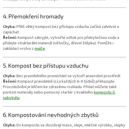
4. Přemokření hromady
Chyba:
Příliš vlhký kompost bez přístupu vzduchu začíná zahnívat a
zapáchat.
Řešení:
Kompost zakryjte, vytvořte odtok pro přebytečnou vodu a
přidejte strukturální materiál (větvičky, dřevní štěpku). Pomůže i
zakládací vrstva z
mulče
.
5. Kompost bez přístupu vzduchu
Chyba:
Bez pravidelného promíchání se vytvoří anaerobní prostředí.
Řešení:
Kompost pravidelně (cca každých 6–8 týdnů) přehazujte.
Provzdušnění je klíčem ke zdravému rozkladu. Přidat můžete také
porézní materiály nebo pomocný startér z kvalitního
kompostu či
substrátu
.
6. Kompostování nevhodných zbytků
Chyba:
Do kompostu se dostávají maso, oleje, mléčné výrobky, slupky