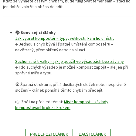
Když se vyhnete častým chybám, bude fungovat téměř sám – stačí ho
jen dobře založit a občas doladit.
📚 Související články
Jak vybrat kompostér – typy, velikosti, kam ho umístit
→ Jednou z chyb bývá i špatné umístění kompostéru –
nevětraný, přemokřený nebo na slunci.
Suchomilné trvalky – jak je použít ve výsadbách bez závlahy
→ I do suchých výsadeb je možné kompost zapojit – ale jen při
správné míře a typu.
🧭 Špatná struktura, příliš dusíkatých složek nebo nesprávné
složení – článek pomáhá těmto chybám předejít.
👉 Zpět na přehled témat:
Mistr kompost – základy
kompostování krok za krokem
PŘEDCHOZÍ ČLÁNEK
DALŠÍ ČLÁNEK