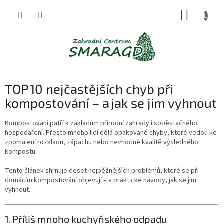
Přejít
NÁKUP
na
obsah
KOŠÍK
TOP 10 nejčastějších chyb při
kompostování – a jak se jim vyhnout
Kompostování patří k základům přírodní zahrady i soběstačného
hospodaření. Přesto mnoho lidí dělá opakované chyby, které vedou ke
zpomalení rozkladu, zápachu nebo nevhodné kvalitě výsledného
kompostu.
Tento článek shrnuje deset nejběžnějších problémů, které se při
domácím kompostování objevují – a praktické návody, jak se jim
vyhnout.
1. Příliš mnoho kuchyňského odpadu