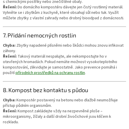
s chemickými postřiky nebo znečištěné obaly.
Řešení:
Do domácího kompostéru dávejte jen čistý rostlinný materiál.
Vyhněte se i zbytkům z kuchyně, které obsahují sůl nebo tuk. Využít
můžete zbytky z vlastní zahrady nebo drobný bioodpad z domácnosti.
7. Přidání nemocných rostlin
Chyba:
Zbytky napadené plísněmi nebo škůdci mohou znovu infikovat
záhony.
Řešení:
Takový materiál nespalujte, ale nekompostujte ho v
otevřených hromadách. Pokud nemáte možnost vysokoteplotního
kompostování, zlikvidujte je samostatně. Jako prevence pomáhá i
použití
přírodních prostředků na ochranu rostlin
.
8. Kompost bez kontaktu s půdou
Chyba:
Kompostér postavený na betonu nebo dlažbě neumožňuje
přístup půdním organismům.
Řešení:
Kompost zakládejte vždy na nezpevněné ploše –
mikroorganismy, žížaly a další drobní živočichové jsou klíčem k
rozkladu.