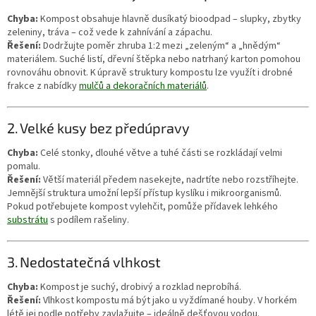
Chyba:
Kompost obsahuje hlavně dusíkatý bioodpad – slupky, zbytky
zeleniny, tráva – což vede k zahnívání a zápachu.
Řešení:
Dodržujte poměr zhruba 1:2 mezi „zeleným“ a „hnědým“
materiálem. Suché listí, dřevní štěpka nebo natrhaný karton pomohou
rovnováhu obnovit. K úpravě struktury kompostu lze využít i drobné
frakce z nabídky
mulčů a dekoračních materiálů
.
2. Velké kusy bez předúpravy
Chyba:
Celé stonky, dlouhé větve a tuhé části se rozkládají velmi
pomalu.
Řešení:
Větší materiál předem nasekejte, nadrtíte nebo rozstříhejte.
Jemnější struktura umožní lepší přístup kyslíku i mikroorganismů.
Pokud potřebujete kompost vylehčit, pomůže přídavek lehkého
substrátu
s podílem rašeliny.
3. Nedostatečná vlhkost
Chyba:
Kompost je suchý, drobivý a rozklad neprobíhá.
Řešení:
Vlhkost kompostu má být jako u vyždímané houby. V horkém
létě jej podle potřeby zavlažujte – ideálně dešťovou vodou.