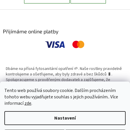
Z
á
p
a
Přijímáme online platby
t
í
Dbáme na přísná fytosanitární opatření 🌱. Naše rostliny pravidelně
kontrolujeme a ošetřujeme, aby byly zdravé a bez škůdců 🐛.
Spolupracujeme s prověřenými dodavateli a zajišťujeme, že
všechny produkty splňují vysoké standardy kvality.
Tento web používá soubory cookie. Dalším procházením
tohoto webu vyjadřujete souhlas s jejich používáním.. Více
informací
zde
.
Vytvořil Shoptet
Nastavení