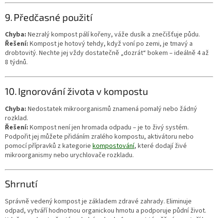
9. Předčasné použití
Chyba:
Nezralý kompost pálí kořeny, váže dusík a znečišťuje půdu.
Řešení:
Kompost je hotový tehdy, když voní po zemi, je tmavý a
drobtovitý. Nechte jej vždy dostatečně „dozrát“ bokem – ideálně 4 až
8 týdnů.
10. Ignorování života v kompostu
Chyba:
Nedostatek mikroorganismů znamená pomalý nebo žádný
rozklad.
Řešení:
Kompost není jen hromada odpadu – je to živý systém.
Podpořit jej můžete přidáním zralého kompostu, aktivátoru nebo
pomocí přípravků z kategorie
kompostování
, které dodají živé
mikroorganismy nebo urychlovače rozkladu.
Shrnutí
Správně vedený kompost je základem zdravé zahrady. Eliminuje
odpad, vytváří hodnotnou organickou hmotu a podporuje půdní život.