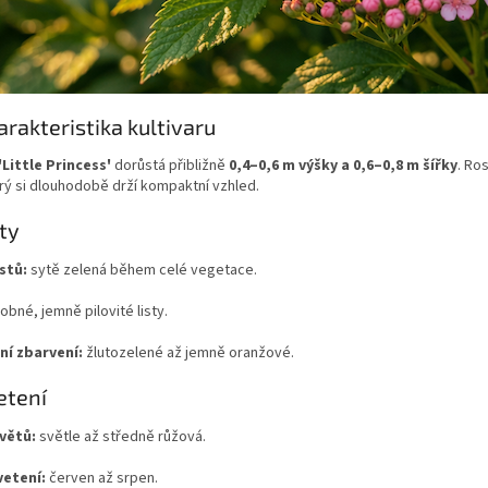
arakteristika kultivaru
'Little Princess'
dorůstá přibližně
0,4–0,6 m výšky a 0,6–0,8 m šířky
. Ro
erý si dlouhodobě drží kompaktní vzhled.
sty
stů:
sytě zelená během celé vegetace.
obné, jemně pilovité listy.
í zbarvení:
žlutozelené až jemně oranžové.
etení
větů:
světle až středně růžová.
etení:
červen až srpen.