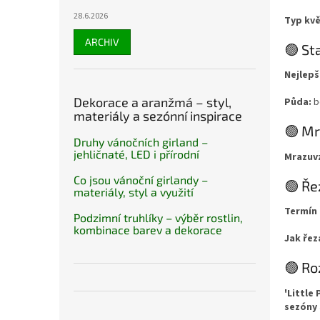
28.6.2026
Typ kvě
ARCHIV
🟢 St
Nejlepš
Dekorace a aranžmá – styl,
Půda:
b
materiály a sezónní inspirace
🟢 M
Druhy vánočních girland –
jehličnaté, LED i přírodní
Mrazuv
Co jsou vánoční girlandy –
🟢 Ře
materiály, styl a využití
Termín 
Podzimní truhlíky – výběr rostlin,
kombinace barev a dekorace
Jak řez
🟢 Ro
'Little 
sezóny