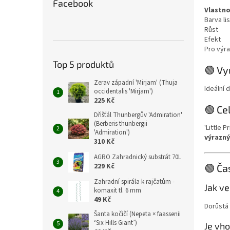
Facebook
Vlastn
Barva li
Růst
Efekt
Pro výr
Top 5 produktů
🟢 Vy
Zerav západní 'Mirjam' (Thuja
Ideální 
occidentalis 'Mirjam')
225 Kč
🟢 Ce
Dřišťál Thunbergův 'Admiration'
(Berberis thunbergii
'Little P
'Admiration')
výrazn
310 Kč
AGRO Zahradnický substrát 70L
229 Kč
🟢 Ča
Zahradní spirála k rajčatům -
Jak ve
komaxit tl. 6 mm
49 Kč
Dorůstá 
Šanta kočičí (Nepeta × faassenii
‘Six Hills Giant’)
Je vh