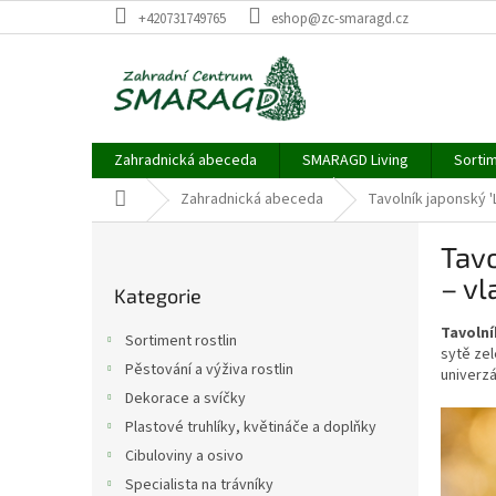
Přejít
+420731749765
eshop@zc-smaragd.cz
na
obsah
Zahradnická abeceda
SMARAGD Living
Sortim
Domů
Zahradnická abeceda
Tavolník japonský 'L
P
Tavo
o
Přeskočit
s
– vl
Kategorie
kategorie
t
r
Tavolní
Sortiment rostlin
a
sytě zel
Pěstování a výživa rostlin
univerzá
n
Dekorace a svíčky
n
í
Plastové truhlíky, květináče a doplňky
p
Cibuloviny a osivo
a
Specialista na trávníky