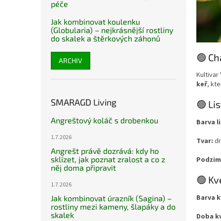
péče
Jak kombinovat koulenku
(Globularia) – nejkrásnější rostliny
do skalek a štěrkových záhonů
🟢 Ch
ARCHIV
Kultivar
keř
, kt
SMARAGD Living
🟢 Li
Angreštový koláč s drobenkou
Barva li
1.7.2026
Tvar:
dr
Angrešt právě dozrává: kdy ho
sklízet, jak poznat zralost a co z
Podzimn
něj doma připravit
🟢 Kv
1.7.2026
Barva k
Jak kombinovat úrazník (Sagina) –
rostliny mezi kameny, šlapáky a do
skalek
Doba kv