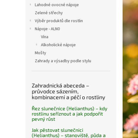
n
Lahodné ovocné nápoje
e
Zelené střechy
l
Výběr produktů dle rostlin
Nápoje - ALN0
Vína
Alkoholické nápoje
Mošty
Zahrady a výsadby podle stylu
Zahradnická abeceda –
průvodce sázením,
kombinacemi a péčí o rostliny
Řez slunečnice (Helianthus) – kdy
rostlinu seříznout a jak podpořit
pevný růst
Jak pěstovat slunečnici
(Helianthus) – stanoviště, půda a