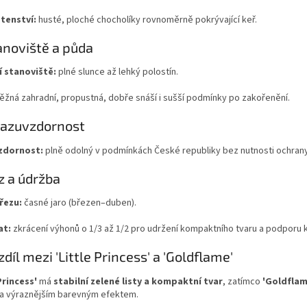
tenství:
husté, ploché chocholíky rovnoměrně pokrývající keř.
anoviště a půda
í stanoviště:
plné slunce až lehký polostín.
ěžná zahradní, propustná, dobře snáší i sušší podmínky po zakořenění.
razuvzdornost
zdornost:
plně odolný v podmínkách České republiky bez nutnosti ochrany
z a údržba
řezu:
časné jaro (březen–duben).
at:
zkrácení výhonů o 1/3 až 1/2 pro udržení kompaktního tvaru a podporu k
zdíl mezi 'Little Princess' a 'Goldflame'
Princess'
má
stabilní zelené listy a kompaktní tvar
, zatímco
'Goldflam
a výraznějším barevným efektem.