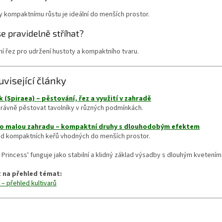
y kompaktnímu růstu je ideální do menších prostor.
e pravidelně stříhat?
rní řez pro udržení hustoty a kompaktního tvaru.
uvisející články
k (Spiraea) – pěstování, řez a využití v zahradě
právně pěstovat tavolníky v různých podmínkách.
ro malou zahradu – kompaktní druhy s dlouhodobým efektem
ed kompaktních keřů vhodných do menších prostor.
le Princess' funguje jako stabilní a klidný základ výsadby s dlouhým kvetením
 na přehled témat:
 – přehled kultivarů