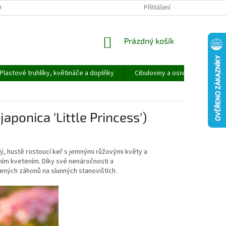
ORMULÁŘ PRO UPLATNĚNÍ REKLAMACE
REKLAMAČNÍ ŘÁD
Přihlášení
NÁKUPNÍ
Prázdný košík
KOŠÍK
Plastové truhlíky, květináče a doplňky
Cibuloviny a osivo
Speci
japonica 'Little Princess')
ký, hustě rostoucí keř s jemnými růžovými květy a
ním kvetením. Díky své nenáročnosti a
šených záhonů na slunných stanovištích.