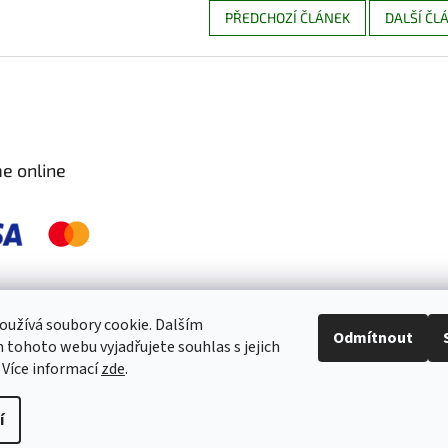
PŘEDCHOZÍ ČLÁNEK
DALŠÍ ČL
e online
 pravidelně kontrolujeme a ošetřujeme, aby byly zdravé a bez škůdců 🐛. S
užívá soubory cookie. Dalším
Odmítnout
tohoto webu vyjadřujete souhlas s jejich
 Více informací
zde
.
í
práva vyhrazena.