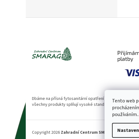
Z
á
p
a
t
Přijímám
í
platby
Dbáme na přísná fytosanitární opatření 🌱. Naše rostliny
Tento web po
všechny produkty splňují vysoké standardy kvality.
procházením 
používáním..
Nastaven
Copyright 2026
Zahradní Centrum SMARAGD
. Všechna 