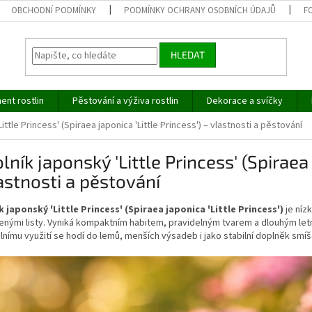
OBCHODNÍ PODMÍNKY
PODMÍNKY OCHRANY OSOBNÍCH ÚDAJŮ
F
HLEDAT
ent rostlin
Pěstování a výživa rostlin
Dekorace a svíčky
ittle Princess' (Spiraea japonica 'Little Princess') – vlastnosti a pěstování
lník japonský 'Little Princess' (Spiraea 
astnosti a pěstování
k japonský 'Little Princess' (Spiraea japonica 'Little Princess')
je níz
enými listy. Vyniká kompaktním habitem, pravidelným tvarem a dlouhým let
lnímu využití se hodí do lemů, menších výsadeb i jako stabilní doplněk smí