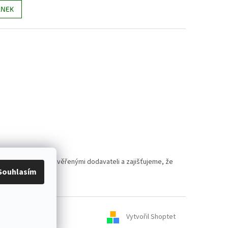
ÁNEK
polupracujeme s prověřenými dodavateli a zajišťujeme, že
Souhlasím
Vytvořil Shoptet