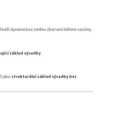
přináší dynamickou změnu zbarvení během sezóny.
cující základ výsadby
.
ží jako
strukturální základ výsadby bez