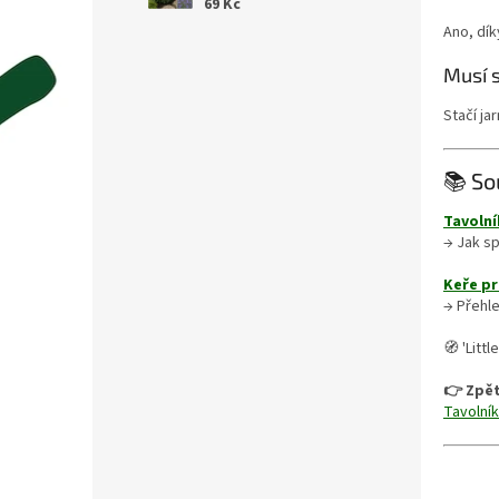
69 Kč
Ano, dík
Musí s
Stačí ja
📚 So
Tavolní
→ Jak s
Keře p
→ Přehl
🧭 'Litt
👉 Zpět
Tavolník