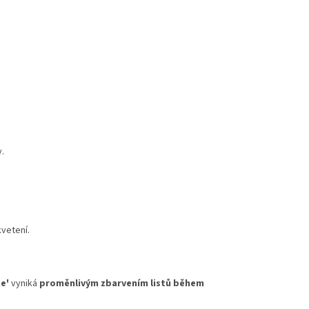
.
vetení.
e'
vyniká
proměnlivým zbarvením listů během