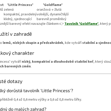
ost
'Little Princess'
'Goldflame'
stů
zelená
oranžová → žlutá
kompaktní, pravidelný
volnější, dynamičtější
klidný, sjednocující
barevně proměnlivý
aznější barevný efekt navazujte článkem 👉
Tavolník 'Goldflame'
, který 
užití v zahradě
do
lemů, nízkých skupin a předzahrádek
, kde vytváří
stabilní a sjedno
lkový charakter
rincess' vytváří
nízký, kompaktní a dlouhodobě stabilní keř
, který slou
ých barevných změn
.
sté dotazy
lký dorůstá tavolník 'Little Princess'?
přibližně 0,4 až 0,6 metru výšky a 0,6 až 0,8 metru šířky.
odný do malých zahrad?