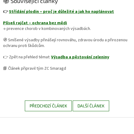
📚 Související články
👉
Střídání plodin – proč je důležité a jak ho naplánovat
Plíseň rajčat – ochrana bez mědi
→ prevence chorob v kombinovaných výsadbách.
🧭 Smíšené výsadby přinášejí rovnováhu, zdravou úrodu a přirozenou
ochranu proti škůdcům.
👉 Zpět na přehled témat:
Výsadba a pěstování zeleniny
📘 Článek připravil tým ZC Smaragd
PŘEDCHOZÍ ČLÁNEK
DALŠÍ ČLÁNEK
Z
á
p