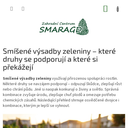
Přejít
NÁKUP
na
obsah
KOŠÍK
Smíšené výsadby zeleniny – které
druhy se podporují a které si
překážejí
Smíšené výsadby zeleniny
využívají přirozenou spolupráci rostlin.
Některé druhy se navzájem podporují – odpuzují škůdce, zlepšují růst
nebo chrání půdu. Jiné si naopak konkurují o živiny a světlo. Správná
kombinace zvyšuje úrodu, zlepšuje chuť plodů a omezuje potřebu
chemických zásahů. Následující přehled shrnuje osvědčené dvojice i
kombinace, kterým je lepší se vyhnout.