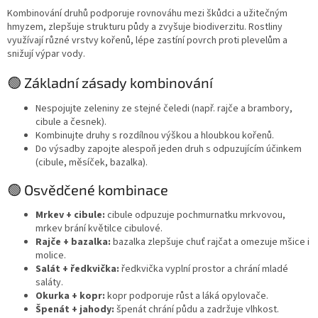
Kombinování druhů podporuje rovnováhu mezi škůdci a užitečným
hmyzem, zlepšuje strukturu půdy a zvyšuje biodiverzitu. Rostliny
využívají různé vrstvy kořenů, lépe zastíní povrch proti plevelům a
snižují výpar vody.
🟢 Základní zásady kombinování
Nespojujte zeleniny ze stejné čeledi (např. rajče a brambory,
cibule a česnek).
Kombinujte druhy s rozdílnou výškou a hloubkou kořenů.
Do výsadby zapojte alespoň jeden druh s odpuzujícím účinkem
(cibule, měsíček, bazalka).
🟢 Osvědčené kombinace
Mrkev + cibule:
cibule odpuzuje pochmurnatku mrkvovou,
mrkev brání květilce cibulové.
Rajče + bazalka:
bazalka zlepšuje chuť rajčat a omezuje mšice i
molice.
Salát + ředkvička:
ředkvička vyplní prostor a chrání mladé
saláty.
Okurka + kopr:
kopr podporuje růst a láká opylovače.
Špenát + jahody:
špenát chrání půdu a zadržuje vlhkost.