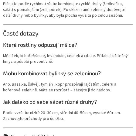
Plánujte podle rychlosti růstu: kombinujte rychlé druhy (ředkvička,
salát) s pomalejšími (zelí, pórek). Po sklizni rané zeleniny dosévejte
další druhy nebo bylinky, aby byla plocha využita po celou sezónu.
Časté dotazy
Které rostliny odpuzují mšice?
Měsíček, lichořeřišnice, levandule, česnek a cibule. Přitahují užitečný
hmyz a působí preventivně.
Mohu kombinovat bylinky se zeleninou?
Ano. Bazalka, šalvěj, tymián i kopr prospívají rajčatům, celeru a
kořenové zelenině. Máta se rozrůstá – sázejte ji do nádoby.
Jak daleko od sebe sázet různé druhy?
Podle vzrůstu: nízké 20–30 cm, střední 40–50 cm, vysoké 60+ cm.
Zachovejte průchody pro údržbu.