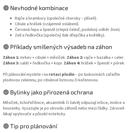
🟢 Nevhodné kombinace
Rajče a brambory (společné choroby – plíseň).
Cibule a hrášek (vzájemné oslabení).
Červená řepa a špenát (stejná čeleď, podobný odběr živin).
Zelí a ředkvička (společný tlak dřepčíka a květilky).
🟢 Příklady smíšených výsadeb na záhon
Záhon 1:
mrkev + cibule + měsíček.
Záhon 2:
rajče + bazalka + celer.
Záhon 3:
salát + ředkvička + kopr.
Záhon 4:
hrášek + špenát + pórek.
Při plánování myslete i na
rotaci plodin
– po luskovinách zařaďte
plodovou zeleninu, po cibulové listovou či kořenovou.
🟢 Bylinky jako přirozená ochrana
Měsíček, lichořeřišnice, aksamitník či šalvěj odpuzují mšice, molice a
housenky. Vysazujte je po obvodu záhonů nebo mezi řádky. Zároveň
lákají opylovače a působí esteticky.
🟢 Tip pro plánování