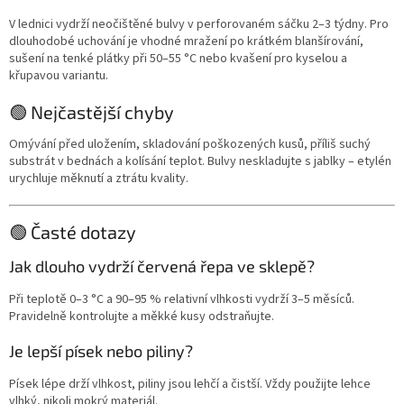
V lednici vydrží neočištěné bulvy v perforovaném sáčku 2–3 týdny. Pro
dlouhodobé uchování je vhodné mražení po krátkém blanšírování,
sušení na tenké plátky při 50–55 °C nebo kvašení pro kyselou a
křupavou variantu.
🟢 Nejčastější chyby
Omývání před uložením, skladování poškozených kusů, příliš suchý
substrát v bednách a kolísání teplot. Bulvy neskladujte s jablky – etylén
urychluje měknutí a ztrátu kvality.
🟢 Časté dotazy
Jak dlouho vydrží červená řepa ve sklepě?
Při teplotě 0–3 °C a 90–95 % relativní vlhkosti vydrží 3–5 měsíců.
Pravidelně kontrolujte a měkké kusy odstraňujte.
Je lepší písek nebo piliny?
Písek lépe drží vlhkost, piliny jsou lehčí a čistší. Vždy použijte lehce
vlhký, nikoli mokrý materiál.