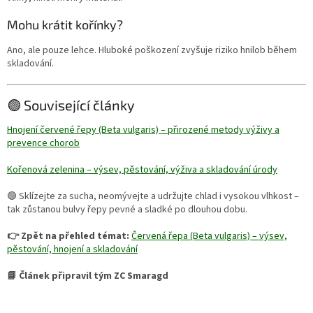
Mohu krátit kořínky?
Ano, ale pouze lehce. Hluboké poškození zvyšuje riziko hnilob během
skladování.
🟢 Související články
Hnojení červené řepy (Beta vulgaris) – přirozené metody výživy a
prevence chorob
Kořenová zelenina – výsev, pěstování, výživa a skladování úrody
🟢 Sklízejte za sucha, neomývejte a udržujte chlad i vysokou vlhkost –
tak zůstanou bulvy řepy pevné a sladké po dlouhou dobu.
👉 Zpět na přehled témat:
Červená řepa (Beta vulgaris) – výsev,
pěstování, hnojení a skladování
📘 Článek připravil tým ZC Smaragd