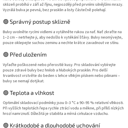
sklizeň probíhá v září až říjnu, nejpozději před prvními silnějšími mrazy.
Vyzrálá bulva je pevná, bez prasklin a listy částečně polehají.
🟢 Správný postup sklizně
Bulvy uvolněte rycími vidlemi a vytáhněte rukou za nať. Nať zkraťte na
1–2 cm – netrhejte ji, aby nedošlo k vytékání šťávy. Bulvy neomývejte,
pouze oklepejte suchou zeminu a nechte krátce zavadnout ve stínu.
🟢 Před uložením
Vyřaďte poškozené nebo přerostlé kusy. Pro skladování vybírejte
pouze zdravé bulvy bez hnilob a hlubokých prasklin. Pro delší
trvanlivost vrstvěte do beden s lehce vlhkým pískem nebo pilinami –
bulvy se nemají dotýkat.
🟢 Teplota a vlhkost
Optimální skladovací podmínky jsou 0–3 °C a 90–95 % relativní vlhkosti.
Při vyšších teplotách řepa rychle ztrácí vodu a měkne, při příliš nízkých
hrozí namrznutí. Důležitá je stabilita a mírná cirkulace vzduchu.
🟢 Krátkodobé a dlouhodobé uchování