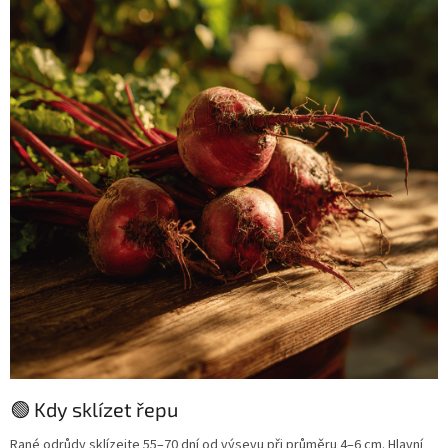
🟢 Kdy sklízet řepu
Rané odrůdy sklízejte 55–70 dní od výsevu při průměru 4–6 cm. Hlavní