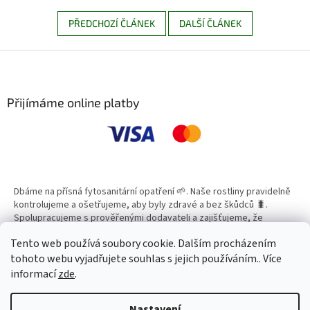
PŘEDCHOZÍ ČLÁNEK
DALŠÍ ČLÁNEK
Z
á
p
a
Přijímáme online platby
t
í
Dbáme na přísná fytosanitární opatření 🌱. Naše rostliny pravidelně
kontrolujeme a ošetřujeme, aby byly zdravé a bez škůdců 🐛.
Spolupracujeme s prověřenými dodavateli a zajišťujeme, že
všechny produkty splňují vysoké standardy kvality.
Tento web používá soubory cookie. Dalším procházením
tohoto webu vyjadřujete souhlas s jejich používáním.. Více
informací
zde
.
Vytvořil Shoptet
Nastavení