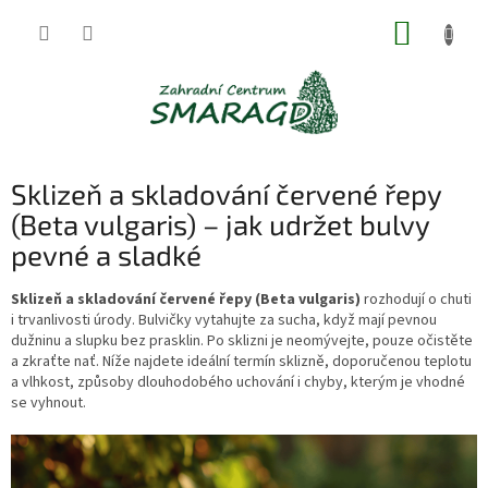
Přejít
NÁKUP
na
obsah
KOŠÍK
Sklizeň a skladování červené řepy
(Beta vulgaris) – jak udržet bulvy
pevné a sladké
Sklizeň a skladování červené řepy (Beta vulgaris)
rozhodují o chuti
i trvanlivosti úrody. Bulvičky vytahujte za sucha, když mají pevnou
dužninu a slupku bez prasklin. Po sklizni je neomývejte, pouze očistěte
a zkraťte nať. Níže najdete ideální termín sklizně, doporučenou teplotu
a vlhkost, způsoby dlouhodobého uchování i chyby, kterým je vhodné
se vyhnout.