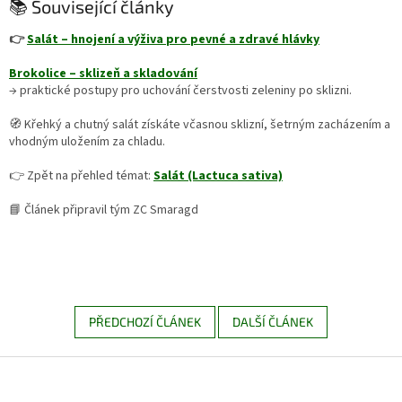
📚 Související články
👉
Salát – hnojení a výživa pro pevné a zdravé hlávky
Brokolice – sklizeň a skladování
→ praktické postupy pro uchování čerstvosti zeleniny po sklizni.
🧭 Křehký a chutný salát získáte včasnou sklizní, šetrným zacházením a
vhodným uložením za chladu.
👉 Zpět na přehled témat:
Salát (Lactuca sativa)
📘 Článek připravil tým ZC Smaragd
PŘEDCHOZÍ ČLÁNEK
DALŠÍ ČLÁNEK
Z
á