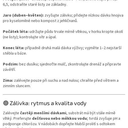
6,5, odstraňte staré listy ze základny.
Jaro (duben–květen):
zvyšujte zálivku; přidejte nízkou dávku hnojiva
pro kyselomilné nebo kompost z jehličnanů.
Počátek léta:
udržujte půdu trvale mírně vlhkou, v horku kropte okolí
(ne listy); kontrolujte vítr a úpal.
Konec léta:
případně druhá malá dávka výživy; vyjměte 1–2 nejstarší
stébla u báze.
Podzim:
bez dusíku; sjednoťte mulč, zkontrolujte drenáž a připravte
závětří.
Zima:
zalévejte pouze při suchu a nad nulou; chraňte před větrem a
zimním sluncem.
🟢 Zálivka: rytmus a kvalita vody
Zalévejte
častěji menšími dávkami
, substrát má být stále mírně
vlhký. Preferujte
dešťovou nebo měkkou vodu
; tvrdá zvyšuje pH a
podporuje chlorózu. V nádobách dopřejte hlubší prolití s odtokem