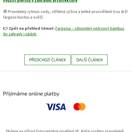
Využití pierisu v zahradní architektuře
🧭 Pravidelný rytmus vody, střídmá výživa a lehké prosvětlení trsu drží
fargesii hustou a svěží.
👉 Zpět na přehled témat:
Fargesia – stínomilný netrsový bambus
do zahrady i nádob
PŘEDCHOZÍ ČLÁNEK
DALŠÍ ČLÁNEK
Z
á
p
a
Přijímáme online platby
t
í
Dbáme na přísná fytosanitární opatření 🌱. Naše rostliny pravidelně