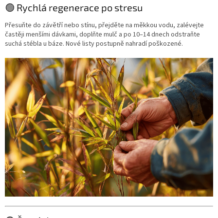
🟢 Rychlá regenerace po stresu
Přesuňte do závětří nebo stínu, přejděte na měkkou vodu, zalévejte
častěji menšími dávkami, doplňte mulč a po 10–14 dnech odstraňte
suchá stébla u báze. Nové listy postupně nahradí poškozené.