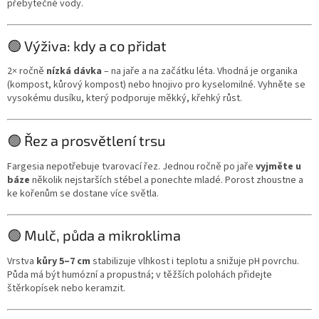
přebytečné vody.
🟢 Výživa: kdy a co přidat
2× ročně
nízká dávka
– na jaře a na začátku léta. Vhodná je organika
(kompost, kůrový kompost) nebo hnojivo pro kyselomilné. Vyhněte se
vysokému dusíku, který podporuje měkký, křehký růst.
🟢 Řez a prosvětlení trsu
Fargesia nepotřebuje tvarovací řez. Jednou ročně po jaře
vyjměte u
báze
několik nejstarších stébel a ponechte mladé. Porost zhoustne a
ke kořenům se dostane více světla.
🟢 Mulč, půda a mikroklima
Vrstva
kůry 5–7 cm
stabilizuje vlhkost i teplotu a snižuje pH povrchu.
Půda má být humózní a propustná; v těžších polohách přidejte
štěrkopísek nebo keramzit.