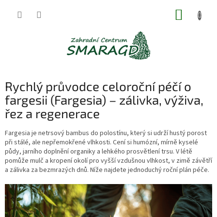
Přejít
NÁKUP
na
obsah
KOŠÍK
Rychlý průvodce celoroční péčí o
fargesii (Fargesia) – zálivka, výživa,
řez a regenerace
Fargesia je netrsový bambus do polostínu, který si udrží hustý porost
při stálé, ale nepřemokřené vlhkosti. Cení si humózní, mírně kyselé
půdy, jarního doplnění organiky a lehkého prosvětlení trsu. V létě
pomůže mulč a kropení okolí pro vyšší vzdušnou vlhkost, v zimě závětří
a zálivka za bezmrazých dnů. Níže najdete jednoduchý roční plán péče.