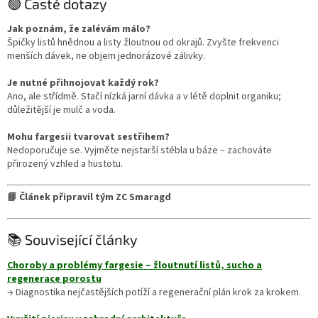
🟢 Časté dotazy
Jak poznám, že zalévám málo?
Špičky listů hnědnou a listy žloutnou od okrajů. Zvyšte frekvenci
menších dávek, ne objem jednorázové zálivky.
Je nutné přihnojovat každý rok?
Ano, ale střídmě. Stačí nízká jarní dávka a v létě doplnit organiku;
důležitější je mulč a voda.
Mohu fargesii tvarovat sestřihem?
Nedoporučuje se. Vyjměte nejstarší stébla u báze – zachováte
přirozený vzhled a hustotu.
📘 Článek připravil tým ZC Smaragd
📚 Související články
Choroby a problémy fargesie – žloutnutí listů, sucho a
regenerace porostu
→ Diagnostika nejčastějších potíží a regenerační plán krok za krokem.