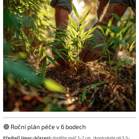
🟢 Roční plán péče v 6 bodech
Předjaří (únor–březen):
doplňte mulč 5–7 cm, zkontrolujte pH 5,5–