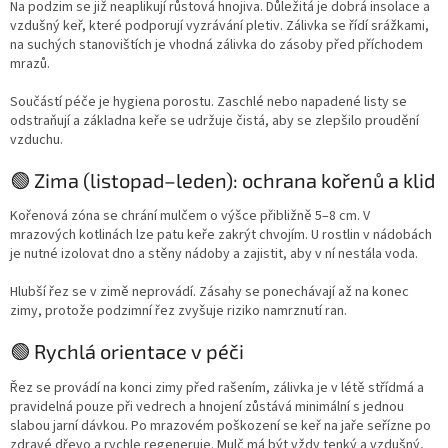
Na podzim se již neaplikují růstová hnojiva. Důležitá je dobrá insolace a
vzdušný keř, které podporují vyzrávání pletiv. Zálivka se řídí srážkami,
na suchých stanovištích je vhodná zálivka do zásoby před příchodem
mrazů.
Součástí péče je hygiena porostu. Zaschlé nebo napadené listy se
odstraňují a základna keře se udržuje čistá, aby se zlepšilo proudění
vzduchu.
🟢 Zima (listopad–leden): ochrana kořenů a klid
Kořenová zóna se chrání mulčem o výšce přibližně 5–8 cm. V
mrazových kotlinách lze patu keře zakrýt chvojím. U rostlin v nádobách
je nutné izolovat dno a stěny nádoby a zajistit, aby v ní nestála voda.
Hlubší řez se v zimě neprovádí. Zásahy se ponechávají až na konec
zimy, protože podzimní řez zvyšuje riziko namrznutí ran.
🟢 Rychlá orientace v péči
Řez se provádí na konci zimy před rašením, zálivka je v létě střídmá a
pravidelná pouze při vedrech a hnojení zůstává minimální s jednou
slabou jarní dávkou. Po mrazovém poškození se keř na jaře seřízne po
zdravé dřevo a rychle regeneruje. Mulč má být vždy tenký a vzdušný,