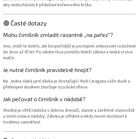
aby nedocházelo k přidušení kořenového krčku.
🟢 Časté dotazy
Mohu čimišník zmladit razantně „na pařez“?
Ano, snáší to dobře, ale bezpečnější je postupné zmlazování rozložené
do dvou až tří let. Po silném řezu pomůže hlubší zálivka a tenká vrstva
mulče.
Je nutné čimišník pravidelně hnojit?
Ne. Jedna slabá jarní dávka je dostačující. Rod Caragana váže dusík a
přehnojení dusíkem zhoršuje vyzrávání dřeva.
Jak pečovat o čimišník v nádobě?
Vhodná je větší nádoba s dobrou drenáží, slunné a závětrné stanoviště
a zimní izolace nádoby. Zálivka je střídmá a nikdy nesmí docházet k
trvalému zamokření.