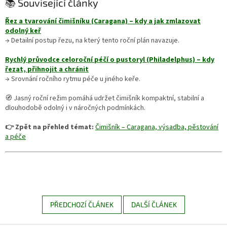
📚 Související články
Řez a tvarování čimišníku (Caragana) – kdy a jak zmlazovat
odolný keř
→ Detailní postup řezu, na který tento roční plán navazuje.
Rychlý průvodce celoroční péčí o pustoryl (Philadelphus) – kdy
řezat, přihnojit a chránit
→ Srovnání ročního rytmu péče u jiného keře.
🧭 Jasný roční režim pomáhá udržet čimišník kompaktní, stabilní a
dlouhodobě odolný i v náročných podmínkách.
👉 Zpět na přehled témat:
Čimišník – Caragana, výsadba, pěstování
a péče
PŘEDCHOZÍ ČLÁNEK
DALŠÍ ČLÁNEK