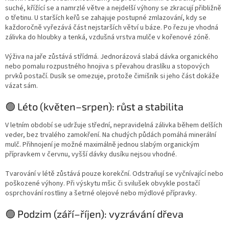
suché, křížící se a namrzlé větve a nejdelší výhony se zkracují přibližně
o třetinu. U starších keřů se zahajuje postupné zmlazování, kdy se
každoročně vyřezává část nejstarších větví u báze. Po řezu je vhodná
zálivka do hloubky a tenká, vzdušná vrstva mulče v kořenové zóně.
Výživa na jaře zůstává střídmá. Jednorázová slabá dávka organického
nebo pomalu rozpustného hnojiva s převahou draslíku a stopových
prvků postačí. Dusík se omezuje, protože čimišník si jeho část dokáže
vázat sám.
🟢 Léto (květen–srpen): růst a stabilita
V letním období se udržuje střední, nepravidelná zálivka během delších
veder, bez trvalého zamokření. Na chudých půdách pomáhá minerální
mulč. Přihnojení je možné maximálně jednou slabým organickým
přípravkem v červnu, vyšší dávky dusíku nejsou vhodné.
Tvarování v létě zůstává pouze korekční. Odstraňují se vyčnívající nebo
poškozené výhony. Při výskytu mšic či svilušek obvykle postačí
osprchování rostliny a šetrné olejové nebo mýdlové přípravky.
🟢 Podzim (září–říjen): vyzrávání dřeva