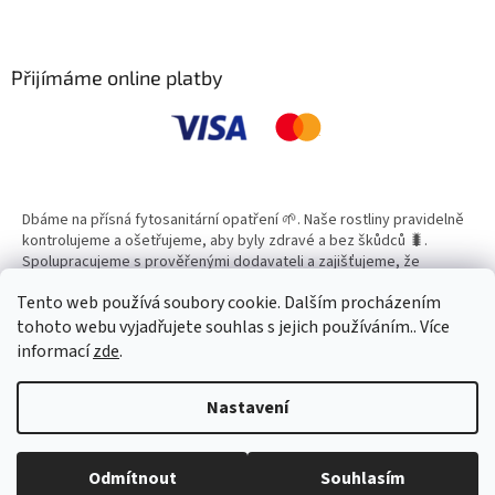
Z
á
p
a
Přijímáme online platby
t
í
Dbáme na přísná fytosanitární opatření 🌱. Naše rostliny pravidelně
kontrolujeme a ošetřujeme, aby byly zdravé a bez škůdců 🐛.
Spolupracujeme s prověřenými dodavateli a zajišťujeme, že
všechny produkty splňují vysoké standardy kvality.
Tento web používá soubory cookie. Dalším procházením
tohoto webu vyjadřujete souhlas s jejich používáním.. Více
informací
zde
.
Vytvořil Shoptet
Nastavení
Copyright 2026
Zahradní Centrum SMARAGD
. Všechna práva
Odmítnout
Souhlasím
vyhrazena.