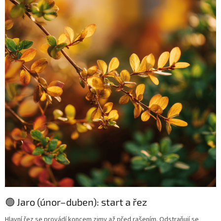
🟢 Jaro (únor–duben): start a řez
Hlavní řez se provádí koncem zimy až před rašením. Odstraňují se