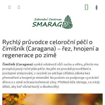
Přejít
NÁKUP
na
obsah
KOŠÍK
Rychlý průvodce celoroční péčí o
čimišník (Caragana) – řez, hnojení a
regenerace po zimě
Čimišník (Caragana)
vyniká odolností vůči suchu a větru, přesto mu
prospívá jasný roční plán péče. Na jaře se provádí prosvětlení a
postupné zmlazování, v sezóně se udržuje střídmá zálivka bez
přemokření a hnojení je minimální. Na podzim se podporuje vyzrávání
dřeva a v zimě ochrana kořenové zóny. Přehled níže shrnuje, co a kdy
dělat, aby keř zůstal hustý a dlouhověký.