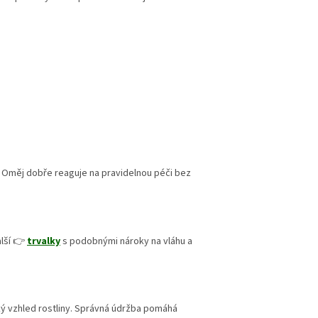
. Oměj dobře reaguje na pravidelnou péči bez
alší 👉
trvalky
s podobnými nároky na vláhu a
ký vzhled rostliny. Správná údržba pomáhá