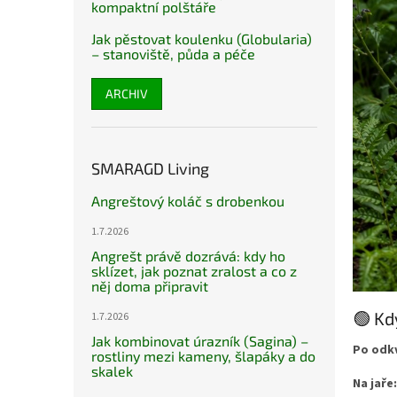
kompaktní polštáře
Jak pěstovat koulenku (Globularia)
– stanoviště, půda a péče
ARCHIV
SMARAGD Living
Angreštový koláč s drobenkou
1.7.2026
Angrešt právě dozrává: kdy ho
sklízet, jak poznat zralost a co z
něj doma připravit
🟢 Kd
1.7.2026
Jak kombinovat úrazník (Sagina) –
Po odk
rostliny mezi kameny, šlapáky a do
skalek
Na jaře: