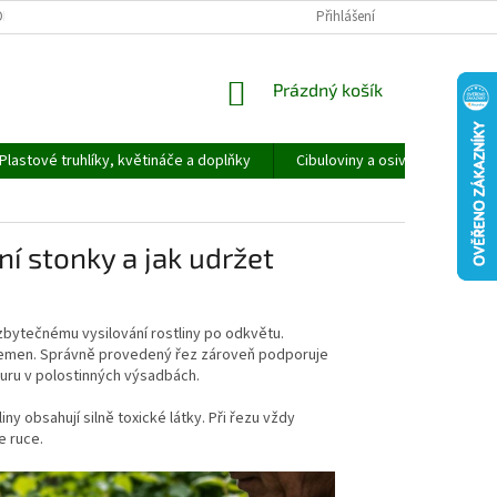
ORMULÁŘ PRO UPLATNĚNÍ REKLAMACE
REKLAMAČNÍ ŘÁD
Přihlášení
NÁKUPNÍ
Prázdný košík
KOŠÍK
Plastové truhlíky, květináče a doplňky
Cibuloviny a osivo
Speci
í stonky a jak udržet
zbytečnému vysilování rostliny po odkvětu.
 semen. Správně provedený řez zároveň podporuje
kturu v polostinných výsadbách.
ny obsahují silně toxické látky. Při řezu vždy
e ruce.