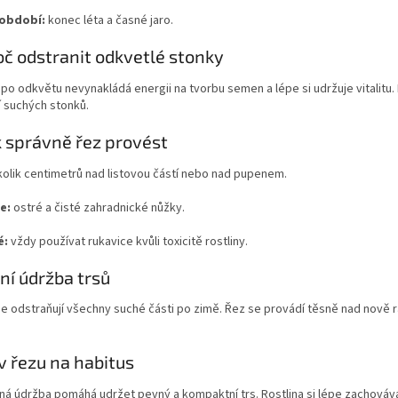
 období:
konec léta a časné jaro.
oč odstranit odkvetlé stonky
 po odkvětu nevynakládá energii na tvorbu semen a lépe si udržuje vitalitu
 suchých stonků.
k správně řez provést
olik centimetrů nad listovou částí nebo nad pupenem.
e:
ostré a čisté zahradnické nůžky.
é:
vždy používat rukavice kvůli toxicitě rostliny.
rní údržba trsů
se odstraňují všechny suché části po zimě. Řez se provádí těsně nad nově
iv řezu na habitus
ná údržba pomáhá udržet pevný a kompaktní trs. Rostlina si lépe zachovává 