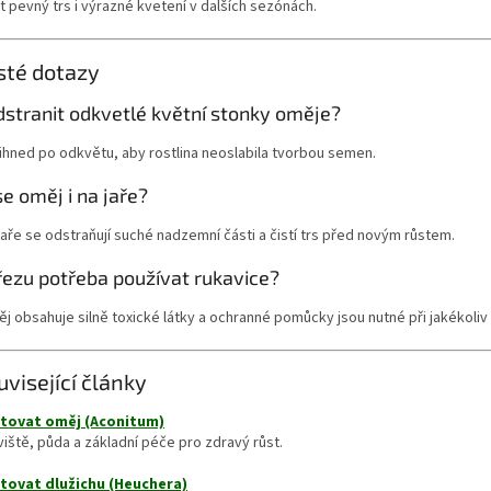
 pevný trs i výrazné kvetení v dalších sezónách.
sté dotazy
dstranit odkvetlé květní stonky oměje?
ihned po odkvětu, aby rostlina neoslabila tvorbou semen.
e oměj i na jaře?
jaře se odstraňují suché nadzemní části a čistí trs před novým růstem.
 řezu potřeba používat rukavice?
j obsahuje silně toxické látky a ochranné pomůcky jsou nutné při jakékoliv 
uvisející články
tovat oměj (Aconitum)
iště, půda a základní péče pro zdravý růst.
tovat dlužichu (Heuchera)