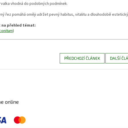
 trvalka vhodná do podobných podmínek.
ný řez pomáhá oměji udržet pevný habitus, vitalitu a dlouhodobě estetický
 na přehled témat:
conitum)
PŘEDCHOZÍ ČLÁNEK
DALŠÍ ČL
e online