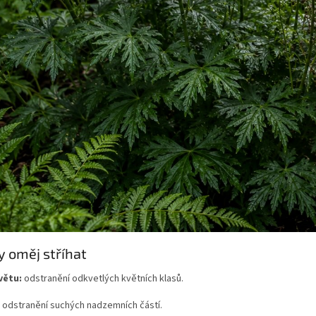
y oměj stříhat
větu:
odstranění odkvetlých květních klasů.
odstranění suchých nadzemních částí.