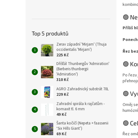
kombino
🟢 Ne
Příliš h
Top 5 produktů
Ponechá
Zerav západní 'Mirjam' (Thuja
occidentalis 'Mirjam')
Řez be
225 Kč
🟢 Ko
Dřišťál Thunbergův 'Admiration'
(Berberis thunbergii
'Admiration')
Po řezu 
310 Kč
přehnojo
AGRO Zahradnický substrát 70L
🟢 Vy
229 Kč
Zahradní spirála k rajčatům -
Oměj se
komaxit tl. 6 mm
humózní
49 Kč
🟢 Ce
Šanta kočičí (Nepeta × faassenii
‘Six Hills Giant’)
69 Kč
Řez oměj