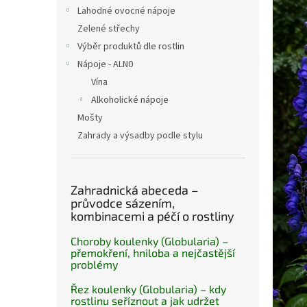
n
Lahodné ovocné nápoje
e
Zelené střechy
l
Výběr produktů dle rostlin
Nápoje - ALN0
Vína
Alkoholické nápoje
Mošty
Zahrady a výsadby podle stylu
Zahradnická abeceda –
průvodce sázením,
kombinacemi a péčí o rostliny
Choroby koulenky (Globularia) –
přemokření, hniloba a nejčastější
problémy
Řez koulenky (Globularia) – kdy
rostlinu seříznout a jak udržet