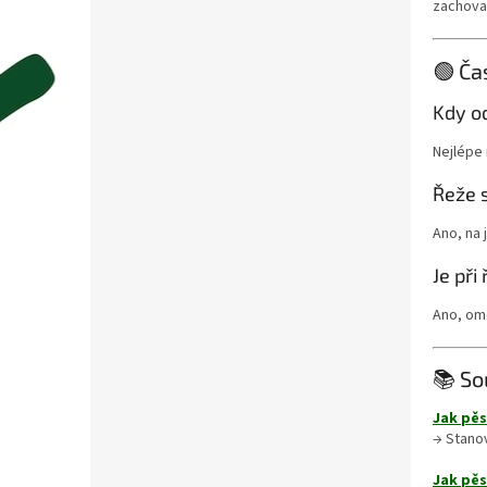
zachovat
🟢 Ča
Kdy o
Nejlépe 
Řeže s
Ano, na 
Je při
Ano, omě
📚 So
Jak pěs
→ Stanov
Jak pěs