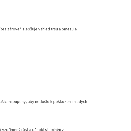
. Řez zároveň zlepšuje vzhled trsu a omezuje
 rašícími pupeny, aby nedošlo k poškození mladých
vzpřímený růst a působí stabilněji v