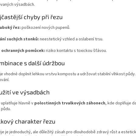
vaných výsadbách.
jčastější chyby při řezu
luboký řez:
poškození nových pupenů.
ní suchých stonků:
neestetický vzhled a oslabení trsu.
z ochranných pomůcek:
riziko kontaktu s toxickou šťávou.
mbinace s další údržbou
je vhodné doplnit lehkou vrstvu kompostu a udržovat stabilní vlhkost půdy
vání.
užití ve výsadbách
 uplatňuje hlavně v
polostinných trvalkových záhonech
, kde doplňuje d
 půdu.
lkový charakter řezu
e je jednoduchý, ale důležitý zásah pro dlouhodobě zdravý růst a estetic