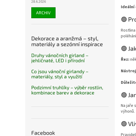
28.6.2026
Ideální
ARCHIV
🟢 Pr
Rostlina
poléhání
Dekorace a aranžmá – styl,
materiály a sezónní inspirace
🟢 Ja
Druhy vánočních girland –
Řez:
něk
jehličnaté, LED i přírodní
Nástroj
Co jsou vánoční girlandy –
materiály, styl a využití
Důležit
Podzimní truhlíky – výběr rostlin,
kombinace barev a dekorace
🟢 Ja
Na jaře 
výhonů.
🟢 Vl
Facebook
Pravidel