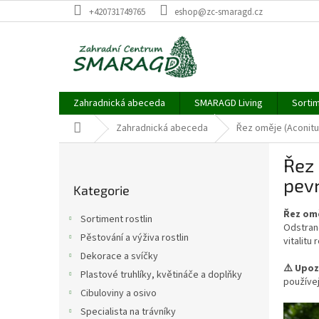
Přejít
+420731749765
eshop@zc-smaragd.cz
na
obsah
Zahradnická abeceda
SMARAGD Living
Sortim
Domů
Zahradnická abeceda
Řez oměje (Aconitum
P
Řez 
o
Přeskočit
s
pevn
Kategorie
kategorie
t
r
Řez om
Sortiment rostlin
a
Odstran
Pěstování a výživa rostlin
vitalitu
n
Dekorace a svíčky
n
⚠️ Upoz
í
Plastové truhlíky, květináče a doplňky
používej
p
Cibuloviny a osivo
a
Specialista na trávníky