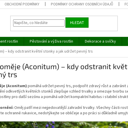
OBCHODNÍ PODMÍNKY
PODMÍNKY OCHRANY OSOBNÍCH ÚDAJŮ
F
HLEDAT
ent rostlin
Pěstování a výživa rostlin
Dekorace a svíčky
) – kdy odstranit květní stonky a jak udržet pevný trs
oměje (Aconitum) – kdy odstranit květn
ý trs
ěje (Aconitum)
pomáhá udržet pevný trs, podpořit zdravý růst a zabránit 
ění odkvetlých květních stonků zlepšuje vzhled trvalky a omezuje tvorbu
 rostliny pro další sezónu a pomáhá udržet kompaktní habitus i stabilní stru
ornění:
Oměj patří mezi nejjedovatější zahradní trvalky. Všechny části rostli
te ochranné rukavice, nedotýkejte se obličeje a po práci si důkladně umyjt