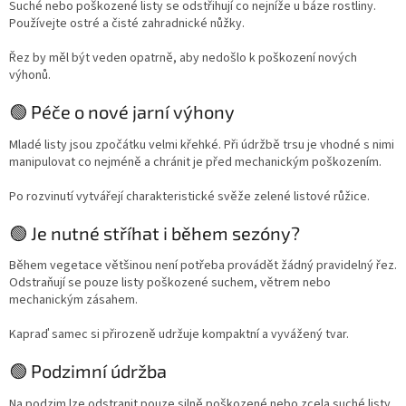
Suché nebo poškozené listy se odstřihují co nejníže u báze rostliny.
Používejte ostré a čisté zahradnické nůžky.
Řez by měl být veden opatrně, aby nedošlo k poškození nových
výhonů.
🟢 Péče o nové jarní výhony
Mladé listy jsou zpočátku velmi křehké. Při údržbě trsu je vhodné s nimi
manipulovat co nejméně a chránit je před mechanickým poškozením.
Po rozvinutí vytvářejí charakteristické svěže zelené listové růžice.
🟢 Je nutné stříhat i během sezóny?
Během vegetace většinou není potřeba provádět žádný pravidelný řez.
Odstraňují se pouze listy poškozené suchem, větrem nebo
mechanickým zásahem.
Kapraď samec si přirozeně udržuje kompaktní a vyvážený tvar.
🟢 Podzimní údržba
Na podzim lze odstranit pouze silně poškozené nebo zcela suché listy.