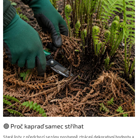
🟢 Proč kapraď samec stříhat
Staré listy z předchozí sezóny postupně ztrácejí dekorativní hodnotu a