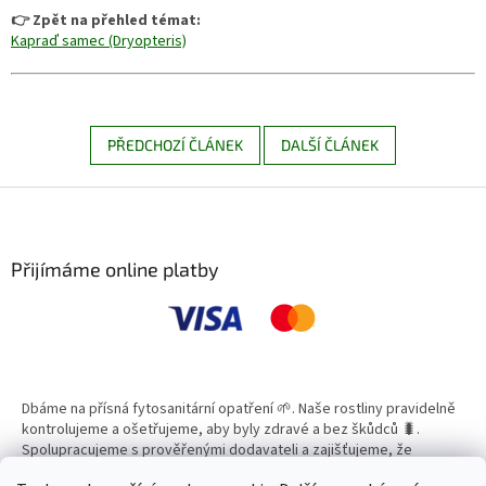
👉 Zpět na přehled témat:
Kapraď samec (Dryopteris)
PŘEDCHOZÍ ČLÁNEK
DALŠÍ ČLÁNEK
Z
á
p
a
Přijímáme online platby
t
í
Dbáme na přísná fytosanitární opatření 🌱. Naše rostliny pravidelně
kontrolujeme a ošetřujeme, aby byly zdravé a bez škůdců 🐛.
Spolupracujeme s prověřenými dodavateli a zajišťujeme, že
všechny produkty splňují vysoké standardy kvality.