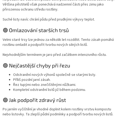
Většina pěstitelů však ponechává nadzemní části přes zimu jako
přirozenou ochranu středu rostliny.
Suché listy navíc chrání půdu před prudkými výkyvy teplot.
🟢 Omlazování starších trsů
Velmi staré trsy lze jednou za několik let rozdělit. Tento zásah pomáhá
rostlinu omladit a podpořit tvorbu nových silných listů.
Nejvhodnějším termínem je jaro před začátkem intenzivního růstu.
🟢 Nejčastější chyby při řezu
Odstranění nových výhonů společně se starými listy.
Příliš pozdní jarní zásah.
Řez tupými nebo znečištěnými nůžkami.
Kompletní odstranění listů již během podzimu.
🟢 Jak podpořit zdravý růst
Po jarním vyčištění je vhodné doplnit kolem rostliny vrstvu kompostu
nebo listovky. Ta zlepší půdní podmínky a podpoří tvorbu nových listů.