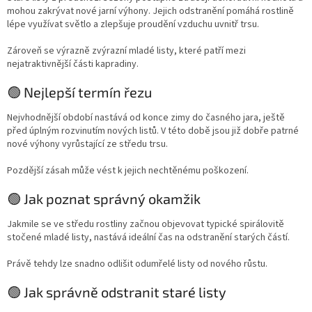
mohou zakrývat nové jarní výhony. Jejich odstranění pomáhá rostlině
lépe využívat světlo a zlepšuje proudění vzduchu uvnitř trsu.
Zároveň se výrazně zvýrazní mladé listy, které patří mezi
nejatraktivnější části kapradiny.
🟢 Nejlepší termín řezu
Nejvhodnější období nastává od konce zimy do časného jara, ještě
před úplným rozvinutím nových listů. V této době jsou již dobře patrné
nové výhony vyrůstající ze středu trsu.
Pozdější zásah může vést k jejich nechtěnému poškození.
🟢 Jak poznat správný okamžik
Jakmile se ve středu rostliny začnou objevovat typické spirálovitě
stočené mladé listy, nastává ideální čas na odstranění starých částí.
Právě tehdy lze snadno odlišit odumřelé listy od nového růstu.
🟢 Jak správně odstranit staré listy