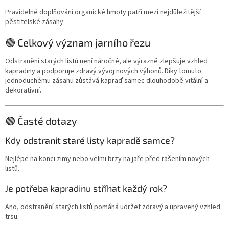
Pravidelné doplňování organické hmoty patří mezi nejdůležitější
pěstitelské zásahy.
🟢 Celkový význam jarního řezu
Odstranění starých listů není náročné, ale výrazně zlepšuje vzhled
kapradiny a podporuje zdravý vývoj nových výhonů. Díky tomuto
jednoduchému zásahu zůstává kapraď samec dlouhodobě vitální a
dekorativní.
🟢 Časté dotazy
Kdy odstranit staré listy kapradě samce?
Nejlépe na konci zimy nebo velmi brzy na jaře před rašením nových
listů.
Je potřeba kapradinu stříhat každý rok?
Ano, odstranění starých listů pomáhá udržet zdravý a upravený vzhled
trsu.