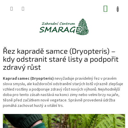
Přejít
NÁKUP
na
obsah
KOŠÍK
Řez kapradě samce (Dryopteris) –
kdy odstranit staré listy a podpořit
zdravý růst
Kapraď samec (Dryopteris)
nevyžaduje pravidelný řez v pravém
slova smyslu, ale každoroční odstranění starých listů výrazně zlepšuje
vzhled rostliny a podporuje zdravý růst nových výhonů. Nejvhodnější
doba pro tento zásah nastává na konci zimy nebo velmi brzy na jaře,
těsně před začátkem nové vegetace. Správně provedená údržba
pomáhá zachovat hustý a vitální trs.