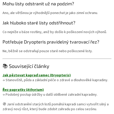
Mohu listy odstranit už na podzim?
Ano, ale většinou je výhodnější ponechat je jako zimní ochranu.
Jak hluboko staré listy odstřihnout?
Co nejníže u báze rostliny, aniž by došlo k poškození nových výhonů.
Potřebuje Dryopteris pravidelný tvarovací řez?
Ne, běžně se odstraňují pouze staré nebo poškozené listy.
📚 Související články
Jak pěstovat kapraď samec (Dryopteris)
→ Stanoviště, půda a základní péče o zdravé a dlouhověké kapradiny.
Řez papratky (Athyrium)
→ Podobný postup údržby u další oblíbené zahradní kapradiny.
🧭 Jarní odstranění starých listů pomáhá kapradi samci vytvořit silný a
zdravý nový růst, který bude zdobit zahradu po celou sezónu.