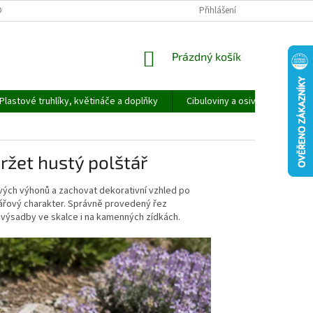
ORMULÁŘ PRO UPLATNĚNÍ REKLAMACE
REKLAMAČNÍ ŘÁD
Přihlášení
NÁKUPNÍ
Prázdný košík
KOŠÍK
Plastové truhlíky, květináče a doplňky
Cibuloviny a osivo
Speci
držet hustý polštář
vých výhonů a zachovat dekorativní vzhled po
štářový charakter. Správně provedený řez
 výsadby ve skalce i na kamenných zídkách.