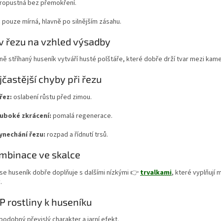
ropustná bez přemokření.
:
pouze mírná, hlavně po silnějším zásahu.
iv řezu na vzhled výsadby
ně stříhaný huseník vytváří husté polštáře, které dobře drží tvar mezi ka
jčastější chyby při řezu
řez:
oslabení růstu před zimou.
hluboké zkrácení:
pomalá regenerace.
ynechání řezu:
rozpad a řídnutí trsů.
mbinace ve skalce
se huseník dobře doplňuje s dalšími nízkými 👉
trvalkami
, které vyplňují
.
P rostliny k huseníku
podobný převislý charakter a jarní efekt.