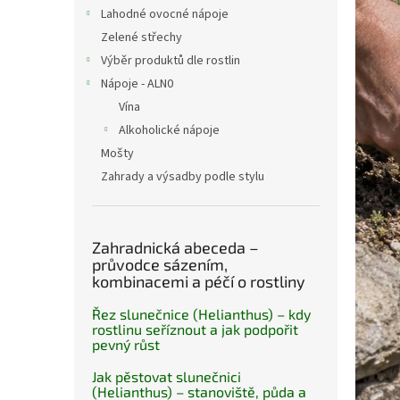
n
Lahodné ovocné nápoje
e
Zelené střechy
l
Výběr produktů dle rostlin
Nápoje - ALN0
Vína
Alkoholické nápoje
Mošty
Zahrady a výsadby podle stylu
Zahradnická abeceda –
průvodce sázením,
kombinacemi a péčí o rostliny
Řez slunečnice (Helianthus) – kdy
rostlinu seříznout a jak podpořit
pevný růst
Jak pěstovat slunečnici
(Helianthus) – stanoviště, půda a