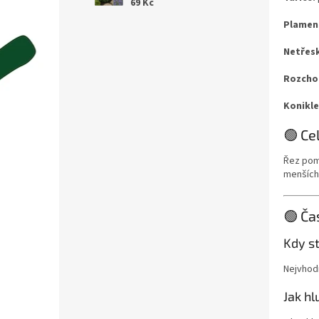
69 Kč
Plamenk
Netřesk
Rozcho
Konikle
🟢 Ce
Řez pomá
menších
🟢 Ča
Kdy st
Nejvhodn
Jak hl