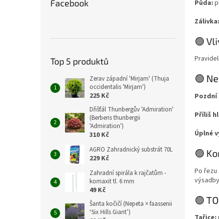
Facebook
Půda:
p
Zálivka
🟢 Vl
Pravidel
Top 5 produktů
🟢 Ne
Zerav západní 'Mirjam' (Thuja
occidentalis 'Mirjam')
225 Kč
Pozdní 
Dřišťál Thunbergův 'Admiration'
Příliš 
(Berberis thunbergii
'Admiration')
Úplné v
310 Kč
AGRO Zahradnický substrát 70L
🟢 Ko
229 Kč
Po řezu 
Zahradní spirála k rajčatům -
výsadby
komaxit tl. 6 mm
49 Kč
🟢 TO
Šanta kočičí (Nepeta × faassenii
‘Six Hills Giant’)
Tařice: