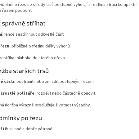
idelného řezu se středy trsů postupně vyholují a rostlina ztrácí kompaktní
e řezem podpořit.
k správně stříhat
í:
lehce sestřihnout odkvetlé části.
řezu:
přibližně o třetinu délky výhonů.
nestříhat hluboko do starého dřeva.
ržba starších trsů
é části:
odstranit nebo zmladit postupným řezem.
rozrostlé polštáře:
rozdělit nebo částečně obnovit.
ná údržba výrazně prodlužuje životnost výsadby.
dmínky po řezu
ště:
slunné a dobře větrané.