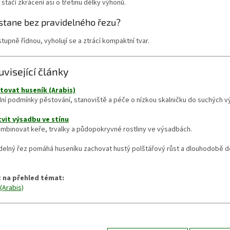
stačí zkrácení asi o třetinu délky výhonů.
 stane bez pravidelného řezu?
tupně řídnou, vyholují se a ztrácí kompaktní tvar.
uvisející články
tovat huseník (Arabis)
ní podmínky pěstování, stanoviště a péče o nízkou skalničku do suchých 
tvit výsadbu ve stínu
mbinovat keře, trvalky a půdopokryvné rostliny ve výsadbách.
delný řez pomáhá huseníku zachovat hustý polštářový růst a dlouhodobě de
 na přehled témat:
(Arabis)