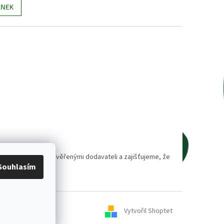
ÁNEK
polupracujeme s prověřenými dodavateli a zajišťujeme, že
Souhlasím
Vytvořil Shoptet