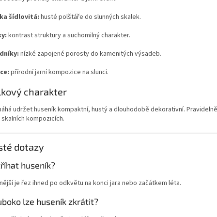
a šídlovitá:
husté polštáře do slunných skalek.
y:
kontrast struktury a suchomilný charakter.
dníky:
nízké zapojené porosty do kamenitých výsadeb.
ce:
přírodní jarní kompozice na slunci.
lkový charakter
há udržet huseník kompaktní, hustý a dlouhodobě dekorativní. Pravidelně 
 skalních kompozicích.
sté dotazy
říhat huseník?
ější je řez ihned po odkvětu na konci jara nebo začátkem léta.
uboko lze huseník zkrátit?