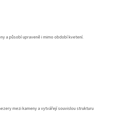
meny a působí upraveně i mimo období kvetení.
 mezery mezi kameny a vytvářejí souvislou strukturu