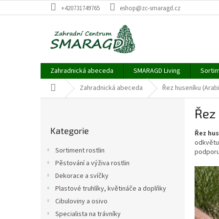
Přejít
+420731749765
eshop@zc-smaragd.cz
na
obsah
Zahradnická abeceda
SMARAGD Living
Sortim
Domů
Zahradnická abeceda
Řez huseníku (Arabi
P
Řez 
o
Přeskočit
s
Kategorie
kategorie
Řez hus
t
odkvětu.
r
Sortiment rostlin
podporuj
a
Pěstování a výživa rostlin
n
Dekorace a svíčky
n
í
Plastové truhlíky, květináče a doplňky
p
Cibuloviny a osivo
a
Specialista na trávníky