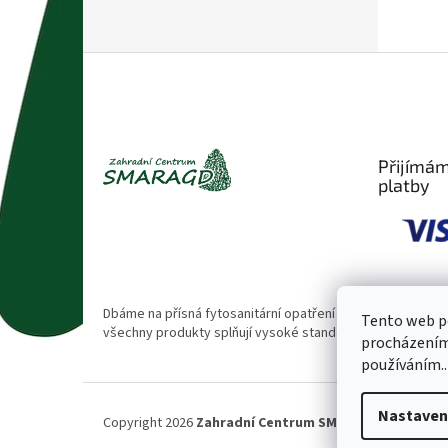
Z
á
p
a
t
Přijímám
í
platby
Dbáme na přísná fytosanitární opatření 🌱. Naše rostliny
Tento web po
všechny produkty splňují vysoké standardy kvality.
procházením 
používáním..
Nastaven
Copyright 2026
Zahradní Centrum SMARAGD
. Všechna 