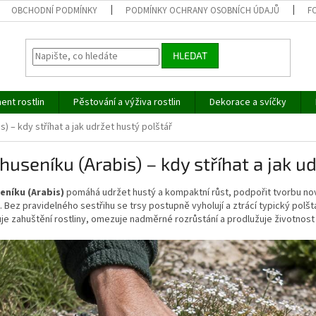
OBCHODNÍ PODMÍNKY
PODMÍNKY OCHRANY OSOBNÍCH ÚDAJŮ
F
HLEDAT
ent rostlin
Pěstování a výživa rostlin
Dekorace a svíčky
s) – kdy stříhat a jak udržet hustý polštář
huseníku (Arabis) – kdy stříhat a jak u
eníku (Arabis)
pomáhá udržet hustý a kompaktní růst, podpořit tvorbu no
 Bez pravidelného sestřihu se trsy postupně vyholují a ztrácí typický pol
e zahuštění rostliny, omezuje nadměrné rozrůstání a prodlužuje životnost