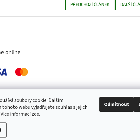
PŘEDCHOZÍ ČLÁNEK
DALŠÍ ČL
e online
 pravidelně kontrolujeme a ošetřujeme, aby byly zdravé a bez škůdců 🐛. S
užívá soubory cookie. Dalším
Odmítnout
tohoto webu vyjadřujete souhlas s jejich
 Více informací
zde
.
í
práva vyhrazena.