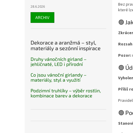
Bez prav
28.6.2026
které lz
ARCHIV
🟢 Ja
Zkrácen
Dekorace a aranžmá – styl,
Rozsah 
materiály a sezónní inspirace
Pozor:
Druhy vánočních girland –
jehličnaté, LED i přírodní
🟢 Úd
Co jsou vánoční girlandy –
Vyholen
materiály, styl a využití
Příliš 
Podzimní truhlíky – výběr rostlin,
kombinace barev a dekorace
Pravidel
🟢 Po
Stanovi