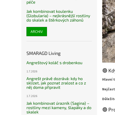
péče
Jak kombinovat koulenku
(Globularia) – nejkrásnější rostliny
do skalek a štěrkových záhonů
ARCHIV
SMARAGD Living
Angreštový koláč s drobenkou
🟢 Kd
1.7.2026
Angrešt právě dozrává: kdy ho
Hlavní 
sklízet, jak poznat zralost a co z
něj doma připravit
Nejčast
1.7.2026
Důležit
Jak kombinovat úrazník (Sagina) –
rostliny mezi kameny, šlapáky a do
🟢 Pr
skalek