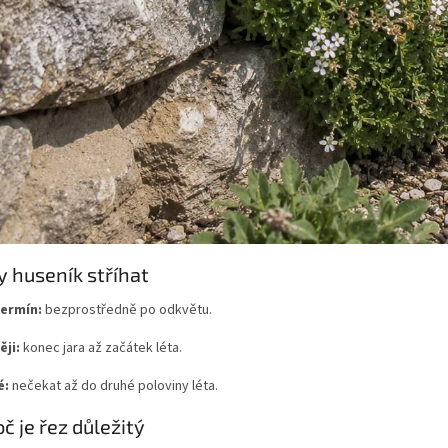
y huseník stříhat
termín:
bezprostředně po odkvětu.
ěji:
konec jara až začátek léta.
é:
nečekat až do druhé poloviny léta.
oč je řez důležitý