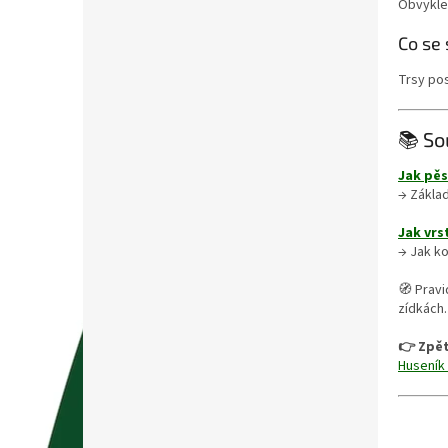
Obvykle 
Co se
Trsy pos
📚 So
Jak pěs
→ Základ
Jak vrs
→ Jak ko
🧭 Pravi
zídkách.
👉 Zpět
Huseník 