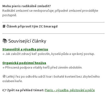
Mohu pieris radikálně zmladit?
Radikální zmlazení se nedoporučuje; případné zmlazení provádějte
postupně.
📘 Článek připravil tým ZC Smaragd
📚 Související články
Stanoviště a výsadba pierisu
→ Jak založit zdravý keř: polostín, kyselá půda a správný postup.
Organická podzimní hnojiva
→ Přirozená podpora vitality keřů před zimním obdobím.
🧭 Lehký řez po odkvětu udrží tvar i bohaté kvetení bez zbytečného
oslabení keře.
👉 Zpět na přehled témat:
Pieris – výsadba, pěstování a péče