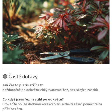
🟢 Časté dotazy
Jak často pieris stříhat?
Každoročně po odkvětu lehký tvarovací řez, bez silných zásahů.
Co když jsem řez nestihl po odkvětu?
Proveďte pouze drobnou korekci tvaru a hlavní zásah ponechte na
příští sezónu.