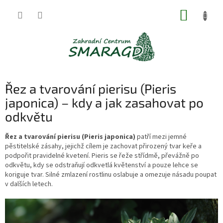
Přejít
NÁKUP
na
obsah
KOŠÍK
Řez a tvarování pierisu (Pieris
japonica) – kdy a jak zasahovat po
odkvětu
Řez a tvarování pierisu (Pieris japonica)
patří mezi jemné
pěstitelské zásahy, jejichž cílem je zachovat přirozený tvar keře a
podpořit pravidelné kvetení. Pieris se řeže střídmě, převážně po
odkvětu, kdy se odstraňují odkvetlá květenství a pouze lehce se
koriguje tvar. Silné zmlazení rostlinu oslabuje a omezuje násadu poupat
v dalších letech.