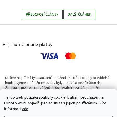
PŘEDCHOZÍ ČLÁNEK
DALŠÍ ČLÁNEK
Z
á
p
a
Přijímáme online platby
t
í
Dbáme na přísná fytosanitární opatření 🌱. Naše rostliny pravidelně
kontrolujeme a ošetřujeme, aby byly zdravé a bez škůdců 🐛.
Spolupracujeme s prověřenými dodavateli a zajišťujeme, že
všechny produkty splňují vysoké standardy kvality.
Tento web používá soubory cookie. Dalším procházením
tohoto webu vyjadřujete souhlas s jejich používáním.. Více
informací
zde
.