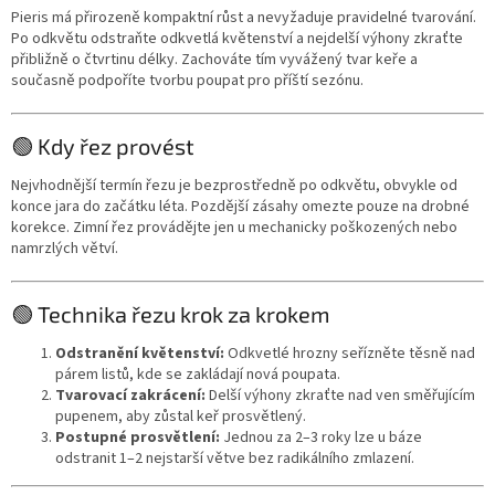
Pieris má přirozeně kompaktní růst a nevyžaduje pravidelné tvarování.
Po odkvětu odstraňte odkvetlá květenství a nejdelší výhony zkraťte
přibližně o čtvrtinu délky. Zachováte tím vyvážený tvar keře a
současně podpoříte tvorbu poupat pro příští sezónu.
🟢 Kdy řez provést
Nejvhodnější termín řezu je bezprostředně po odkvětu, obvykle od
konce jara do začátku léta. Pozdější zásahy omezte pouze na drobné
korekce. Zimní řez provádějte jen u mechanicky poškozených nebo
namrzlých větví.
🟢 Technika řezu krok za krokem
Odstranění květenství:
Odkvetlé hrozny seřízněte těsně nad
párem listů, kde se zakládají nová poupata.
Tvarovací zakrácení:
Delší výhony zkraťte nad ven směřujícím
pupenem, aby zůstal keř prosvětlený.
Postupné prosvětlení:
Jednou za 2–3 roky lze u báze
odstranit 1–2 nejstarší větve bez radikálního zmlazení.