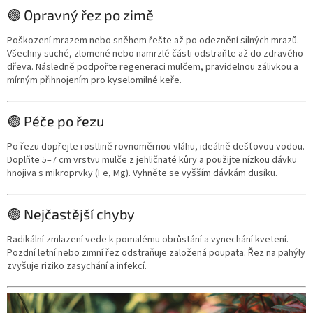
🟢 Opravný řez po zimě
Poškození mrazem nebo sněhem řešte až po odeznění silných mrazů.
Všechny suché, zlomené nebo namrzlé části odstraňte až do zdravého
dřeva. Následně podpořte regeneraci mulčem, pravidelnou zálivkou a
mírným přihnojením pro kyselomilné keře.
🟢 Péče po řezu
Po řezu dopřejte rostlině rovnoměrnou vláhu, ideálně dešťovou vodou.
Doplňte 5–7 cm vrstvu mulče z jehličnaté kůry a použijte nízkou dávku
hnojiva s mikroprvky (Fe, Mg). Vyhněte se vyšším dávkám dusíku.
🟢 Nejčastější chyby
Radikální zmlazení vede k pomalému obrůstání a vynechání kvetení.
Pozdní letní nebo zimní řez odstraňuje založená poupata. Řez na pahýly
zvyšuje riziko zasychání a infekcí.