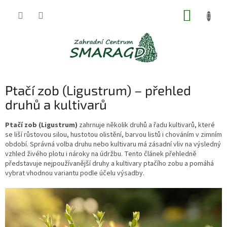
Přejít
NÁKUP
na
obsah
KOŠÍK
Ptačí zob (Ligustrum) – přehled
druhů a kultivarů
Ptačí zob (Ligustrum)
zahrnuje několik druhů a řadu kultivarů, které
se liší růstovou silou, hustotou olistění, barvou listů i chováním v zimním
období. Správná volba druhu nebo kultivaru má zásadní vliv na výsledný
vzhled živého plotu i nároky na údržbu. Tento článek přehledně
představuje nejpoužívanější druhy a kultivary ptačího zobu a pomáhá
vybrat vhodnou variantu podle účelu výsadby.