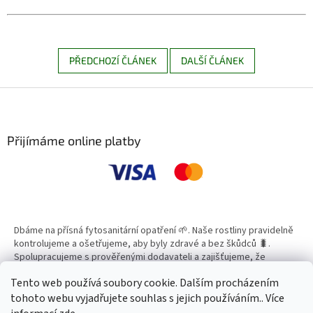
PŘEDCHOZÍ ČLÁNEK
DALŠÍ ČLÁNEK
Z
á
p
a
Přijímáme online platby
t
í
Dbáme na přísná fytosanitární opatření 🌱. Naše rostliny pravidelně
kontrolujeme a ošetřujeme, aby byly zdravé a bez škůdců 🐛.
Spolupracujeme s prověřenými dodavateli a zajišťujeme, že
všechny produkty splňují vysoké standardy kvality.
Tento web používá soubory cookie. Dalším procházením
tohoto webu vyjadřujete souhlas s jejich používáním.. Více