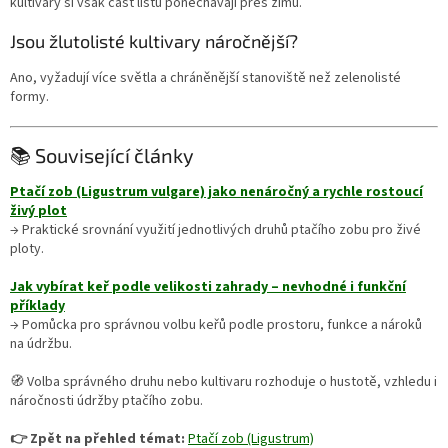
kultivary si však část listů ponechávají přes zimu.
Jsou žlutolisté kultivary náročnější?
Ano, vyžadují více světla a chráněnější stanoviště než zelenolisté
formy.
📚 Související články
Ptačí zob (Ligustrum vulgare) jako nenáročný a rychle rostoucí
živý plot
→ Praktické srovnání využití jednotlivých druhů ptačího zobu pro živé
ploty.
Jak vybírat keř podle velikosti zahrady – nevhodné i funkční
příklady
→ Pomůcka pro správnou volbu keřů podle prostoru, funkce a nároků
na údržbu.
🧭 Volba správného druhu nebo kultivaru rozhoduje o hustotě, vzhledu i
náročnosti údržby ptačího zobu.
👉 Zpět na přehled témat:
Ptačí zob (Ligustrum)