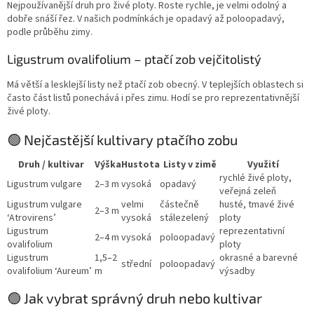
Nejpoužívanější druh pro živé ploty. Roste rychle, je velmi odolný a
dobře snáší řez. V našich podmínkách je opadavý až poloopadavý,
podle průběhu zimy.
Ligustrum ovalifolium – ptačí zob vejčitolistý
Má větší a lesklejší listy než ptačí zob obecný. V teplejších oblastech si
často část listů ponechává i přes zimu. Hodí se pro reprezentativnější
živé ploty.
🟢 Nejčastější kultivary ptačího zobu
Druh / kultivar
Výška
Hustota
Listy v zimě
Využití
rychlé živé ploty,
Ligustrum vulgare
2–3 m
vysoká
opadavý
veřejná zeleň
Ligustrum vulgare
velmi
částečně
husté, tmavé živé
2–3 m
‘Atrovirens’
vysoká
stálezelený
ploty
Ligustrum
reprezentativní
2–4 m
vysoká
poloopadavý
ovalifolium
ploty
Ligustrum
1,5–2
okrasné a barevné
střední
poloopadavý
ovalifolium ‘Aureum’
m
výsadby
🟢 Jak vybrat správný druh nebo kultivar