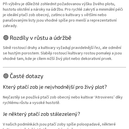
Při výběru je důležité zohlednit požadovanou výšku živého plotu,
hustotu olistění a nároky na údržbu. Pro rychlé zakrytí a minimální péči
je ideální ptačí zob obecný, zatímco kultivary s většími nebo
panašovanými listy jsou vhodné spíše pro menší a reprezentativní
zahrady.
🟢 Rozdíly v růstu a údržbě
Silně rostoucí druhy a kultivary vyžadují pravidelnější řez, ale odmění
se hustým porostem. Slaběji rostoucí kultivary rostou pomaleji a jsou
vhodné tam, kde je cílem nižší živý plot nebo dekorativní prvek.
🟢 Časté dotazy
Který ptačí zob je nejvhodnější pro živý plot?
Nejčastěji se používá ptačí zob obecný nebo kultivar ‘Atrovirens’ díky
rychlému růstu a vysoké hustotě.
Je některý ptačí zob stálezelený?
V našich podmínkách jsou ptačí zoby spíše poloopadavé, některé