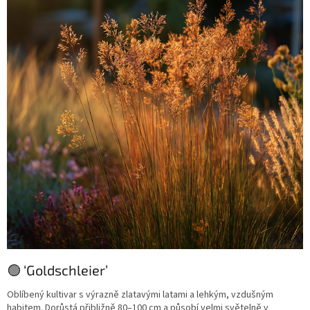
🟢 ‘Goldschleier’
Oblíbený kultivar s výrazně zlatavými latami a lehkým, vzdušným
habitem. Dorůstá přibližně 80–100 cm a působí velmi světelně v