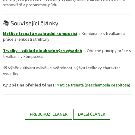
stanoviště a propustnou půdu.
📚 Související články
Metlice trsnatá v zahradní kompozici
→ Kombinace s trvalkami a
práce s lehkostí struktury.
Trvalky – základ dlouhodobých výsadeb
→ Obecné principy práce s
trvalkami v kompozici.
🧭 Výběr kultivaru ovlivňuje světelnost, výšku i celkový charakter
výsadby.
👉 Zpět na přehled témat:
Metlice trsnatá (Deschampsia cespitosa)
PŘEDCHOZÍ ČLÁNEK
DALŠÍ ČLÁNEK
Z