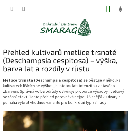
Přejít
NÁKUP
na
obsah
KOŠÍK
Přehled kultivarů metlice trsnaté
(Deschampsia cespitosa) – výška,
barva lat a rozdíly v růstu
Metlice trsnatá (Deschampsia cespitosa)
se pěstuje v několika
kultivarech lišících se výškou, hustotou lat i intenzitou zlatavého
zbarvení. Správná volba odrůdy ovlivňuje proporce výsadby i celkový
sezónní efekt. Tento přehled porovnává nejpoužívanější kultivary a
pomáhá vybrat vhodnou variantu pro konkrétní typ zahrady.