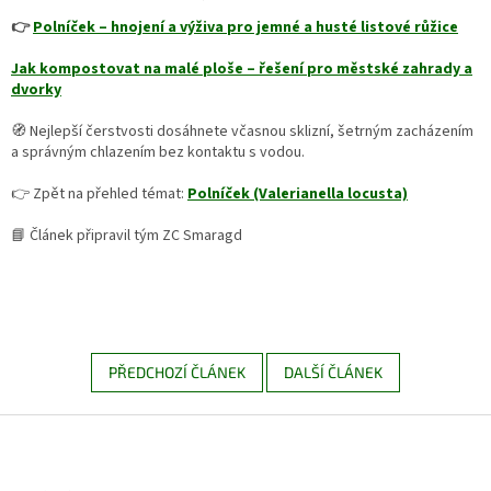
👉
Polníček – hnojení a výživa pro jemné a husté listové růžice
Jak kompostovat na malé ploše – řešení pro městské zahrady a
dvorky
🧭 Nejlepší čerstvosti dosáhnete včasnou sklizní, šetrným zacházením
a správným chlazením bez kontaktu s vodou.
👉 Zpět na přehled témat:
Polníček (Valerianella locusta)
📘 Článek připravil tým ZC Smaragd
PŘEDCHOZÍ ČLÁNEK
DALŠÍ ČLÁNEK
Z
á
p