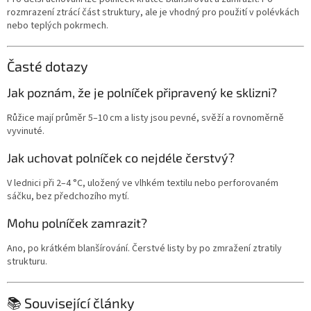
rozmrazení ztrácí část struktury, ale je vhodný pro použití v polévkách
nebo teplých pokrmech.
Časté dotazy
Jak poznám, že je polníček připravený ke sklizni?
Růžice mají průměr 5–10 cm a listy jsou pevné, svěží a rovnoměrně
vyvinuté.
Jak uchovat polníček co nejdéle čerstvý?
V lednici při 2–4 °C, uložený ve vlhkém textilu nebo perforovaném
sáčku, bez předchozího mytí.
Mohu polníček zamrazit?
Ano, po krátkém blanšírování. Čerstvé listy by po zmražení ztratily
strukturu.
📚 Související články