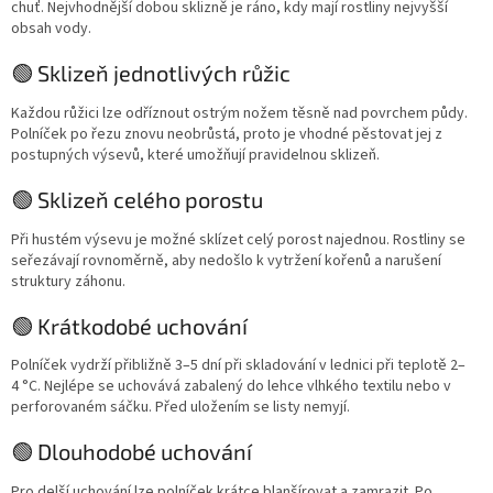
chuť. Nejvhodnější dobou sklizně je ráno, kdy mají rostliny nejvyšší
obsah vody.
🟢 Sklizeň jednotlivých růžic
Každou růžici lze odříznout ostrým nožem těsně nad povrchem půdy.
Polníček po řezu znovu neobrůstá, proto je vhodné pěstovat jej z
postupných výsevů, které umožňují pravidelnou sklizeň.
🟢 Sklizeň celého porostu
Při hustém výsevu je možné sklízet celý porost najednou. Rostliny se
seřezávají rovnoměrně, aby nedošlo k vytržení kořenů a narušení
struktury záhonu.
🟢 Krátkodobé uchování
Polníček vydrží přibližně 3–5 dní při skladování v lednici při teplotě 2–
4 °C. Nejlépe se uchovává zabalený do lehce vlhkého textilu nebo v
perforovaném sáčku. Před uložením se listy nemyjí.
🟢 Dlouhodobé uchování
Pro delší uchování lze polníček krátce blanšírovat a zamrazit. Po