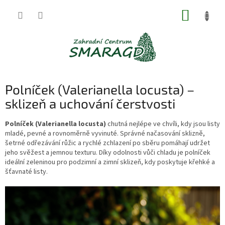
Přejít
NÁKUP
na
obsah
KOŠÍK
Polníček (Valerianella locusta) –
sklizeň a uchování čerstvosti
Polníček (Valerianella locusta)
chutná nejlépe ve chvíli, kdy jsou listy
mladé, pevné a rovnoměrně vyvinuté. Správné načasování sklizně,
šetrné odřezávání růžic a rychlé zchlazení po sběru pomáhají udržet
jeho svěžest a jemnou texturu. Díky odolnosti vůči chladu je polníček
ideální zeleninou pro podzimní a zimní sklizeň, kdy poskytuje křehké a
šťavnaté listy.