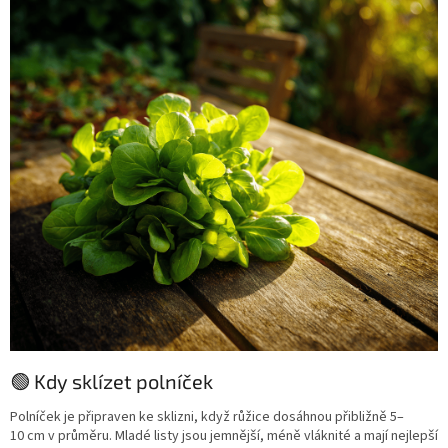
🟢 Kdy sklízet polníček
Polníček je připraven ke sklizni, když růžice dosáhnou přibližně 5–
10 cm v průměru. Mladé listy jsou jemnější, méně vláknité a mají nejlepší