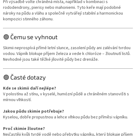
Při výsadbě volte chráněná místa, například v kombinaci s
rododendrony, pierisy nebo mahoniemi. Tyto keře mají podobné
nároky na půdu a vláhu a společně vytvářejí stabilní a harmonickou
kompozici stinného záhonu.
🟢 Čemu se vyhnout
Skimii neprospívá přímé letní slunce, zasolení půdy ani zalévání tvrdou
vodou. Vápník blokuje příjem železa a vede k chloróze – žloutnutí listů.
Nevhodné jsou také těžké jílovité půdy bez drenáže.
🟢 Časté dotazy
Kde se skimii daří nejlépe?
V polostínu až stínu, v kyselé, humózní půdě a chráněném stanovišti s
mírnou vlhkostí.
Jakou půdu skimie potřebuje?
Kyselou, dobře propustnou a lehce vlhkou půdu bez příměsi vápníku.
Proč skimie žloutne?
Nejčastěji kvůli tvrdé vodě nebo přebytku vápníku, který blokuje příjem