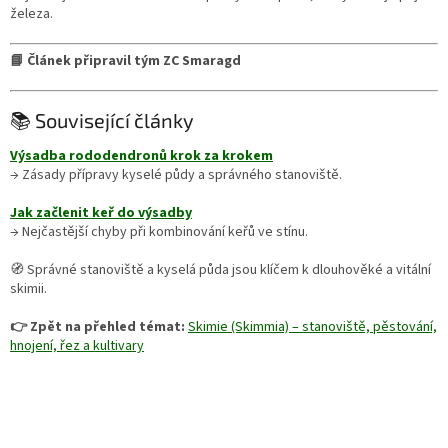
železa.
📘 Článek připravil tým ZC Smaragd
📚 Související články
Výsadba rododendronů krok za krokem
→ Zásady přípravy kyselé půdy a správného stanoviště.
Jak začlenit keř do výsadby
→ Nejčastější chyby při kombinování keřů ve stínu.
🧭 Správné stanoviště a kyselá půda jsou klíčem k dlouhověké a vitální
skimii.
👉 Zpět na přehled témat:
Skimie (Skimmia) – stanoviště, pěstování,
hnojení, řez a kultivary