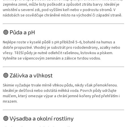
zejména zimní, může listy poškodit a způsobit ztrátu barvy. Ideální je
umístění u severní zdi, pod vyššími keři nebo v podrostu stromů. V
nádobách se osvědčuje chráněné místo na východní či západní straně.
🟢 Půda a pH
Nejlépe roste v kyselé půdě s pH přibližně 5–6, bohaté na humus a
dobře propustné. Vhodný je substrát pro rododendrony, azalky nebo
vřesy. Těžší půdy je nutné odlehčit rašelinou, listovkou a pískem.
Vyhněte se vápencovým zeminám a zálivce tvrdou vodou.
🟢 Zálivka a vlhkost
Skimie vyžaduje trvale mírně vlhkou půdu, nikdy však přemokřenou.
Ideální je dešťová nebo odstátá měkká voda. Povrch půdy udržujte
mulčem, který omezuje výpar a chrání jemné kořeny před přehřátím i
mrazem.
🟢 Výsadba a okolní rostliny