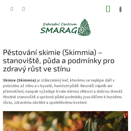
Přejít
NÁKUP
na
obsah
KOŠÍK
Pěstování skimie (Skimmia) –
stanoviště, půda a podmínky pro
zdravý růst ve stínu
Skimie (Skimmia)
je stálezelený keř, kterému se nejlépe daří v
polostínu až stínu a v kyselé, humózní půdě. Nesnáší vápník ani
přemokření, naopak vyžaduje trvale mírnou vlhkost a dobrou drenáž.
Vhodné stanoviště a správné půdní podmínky jsou klíčem k hustému
růstu, zdravému olistění a spolehlivému kvetení.