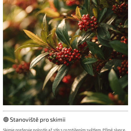
🟢 Stanoviště pro skimii
Skimie preferuje polostín až stín s rozptýleným světlem. Přímé slunce,