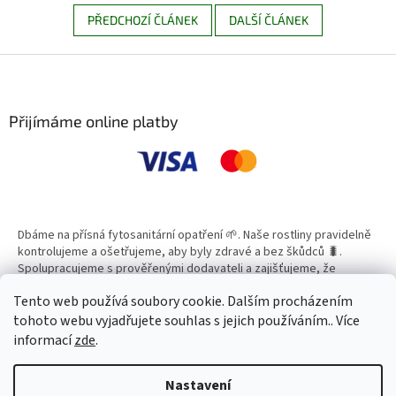
PŘEDCHOZÍ ČLÁNEK
DALŠÍ ČLÁNEK
Z
á
p
a
Přijímáme online platby
t
í
Dbáme na přísná fytosanitární opatření 🌱. Naše rostliny pravidelně
kontrolujeme a ošetřujeme, aby byly zdravé a bez škůdců 🐛.
Spolupracujeme s prověřenými dodavateli a zajišťujeme, že
všechny produkty splňují vysoké standardy kvality.
Tento web používá soubory cookie. Dalším procházením
tohoto webu vyjadřujete souhlas s jejich používáním.. Více
informací
zde
.
Vytvořil Shoptet
Nastavení