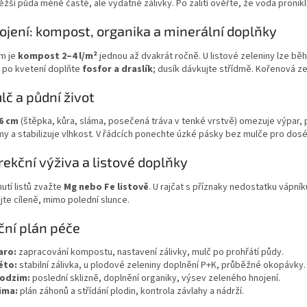
ěžší půda méně časté, ale vydatné zálivky. Po zalití ověřte, že voda pronik
ojení: kompost, organika a minerální doplňky
m je
kompost 2–4 l/m²
jednou až dvakrát ročně. U listové zeleniny lze b
y po kvetení doplňte
fosfor a draslík
; dusík dávkujte střídmě. Kořenová z
lč a půdní život
6 cm
(štěpka, kůra, sláma, posečená tráva v tenké vrstvě) omezuje výpar, př
y a stabilizuje vlhkost. V řádcích ponechte úzké pásky bez mulče pro dosé
rekční výživa a listové doplňky
nutí listů zvažte
Mg nebo Fe listově
. U rajčat s příznaky nedostatku vápník
te cíleně, mimo polední slunce.
ční plán péče
aro:
zapracování kompostu, nastavení zálivky, mulč po prohřátí půdy.
éto:
stabilní zálivka, u plodové zeleniny doplnění P+K, průběžné okopávky.
odzim:
poslední sklizně, doplnění organiky, výsev zeleného hnojení.
ima:
plán záhonů a střídání plodin, kontrola závlahy a nádrží.