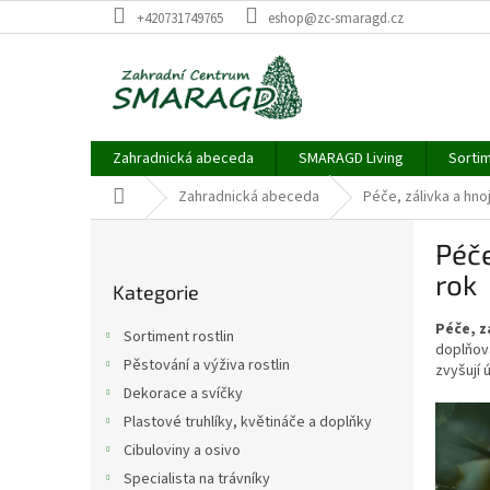
Přejít
+420731749765
eshop@zc-smaragd.cz
na
obsah
Zahradnická abeceda
SMARAGD Living
Sortim
Domů
Zahradnická abeceda
Péče, zálivka a hno
P
Péče
o
Přeskočit
s
rok
Kategorie
kategorie
t
r
Péče, z
Sortiment rostlin
a
doplňova
Pěstování a výživa rostlin
zvyšují 
n
Dekorace a svíčky
n
í
Plastové truhlíky, květináče a doplňky
p
Cibuloviny a osivo
a
Specialista na trávníky