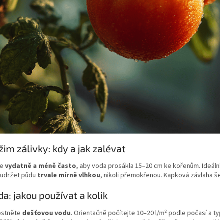
žim zálivky: kdy a jak zalévat
te
vydatně a méně často
, aby voda prosákla 15–20 cm ke kořenům. Ideální
e udržet půdu
trvale mírně vlhkou
, nikoli přemokřenou. Kapková závlaha šet
da: jakou používat a kolik
ostněte
dešťovou vodu
. Orientačně počítejte 10–20 l/m² podle počasí a t