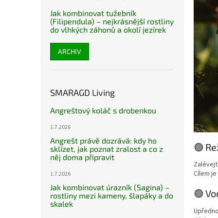
Jak kombinovat tužebník
(Filipendula) – nejkrásnější rostliny
do vlhkých záhonů a okolí jezírek
ARCHIV
SMARAGD Living
Angreštový koláč s drobenkou
1.7.2026
Angrešt právě dozrává: kdy ho
🟢 Re
sklízet, jak poznat zralost a co z
něj doma připravit
Zalévej
Cílem j
1.7.2026
Jak kombinovat úrazník (Sagina) –
🟢 Vo
rostliny mezi kameny, šlapáky a do
skalek
Upředn