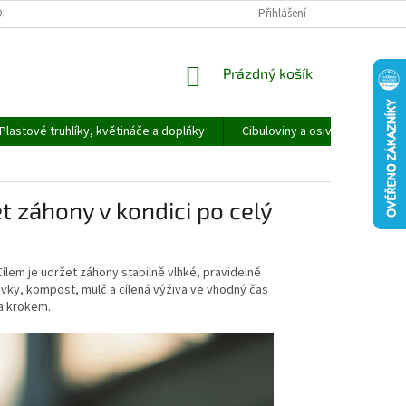
ORMULÁŘ PRO UPLATNĚNÍ REKLAMACE
REKLAMAČNÍ ŘÁD
Přihlášení
NÁKUPNÍ
Prázdný košík
KOŠÍK
Plastové truhlíky, květináče a doplňky
Cibuloviny a osivo
Speci
et záhony v kondici po celý
Cílem je udržet záhony stabilně vlhké, pravidelně
vky, kompost, mulč a cílená výživa ve vhodný čas
za krokem.