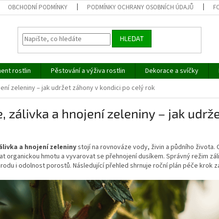
OBCHODNÍ PODMÍNKY
PODMÍNKY OCHRANY OSOBNÍCH ÚDAJŮ
F
HLEDAT
ent rostlin
Pěstování a výživa rostlin
Dekorace a svíčky
jení zeleniny – jak udržet záhony v kondici po celý rok
, zálivka a hnojení zeleniny – jak udrž
álivka a hnojení zeleniny
stojí na rovnováze vody, živin a půdního života. 
t organickou hmotu a vyvarovat se přehnojení dusíkem. Správný režim záli
úrodu i odolnost porostů. Následující přehled shrnuje roční plán péče krok 