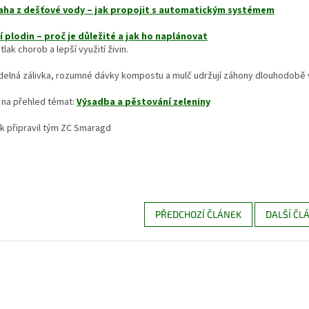
aha z dešťové vody – jak propojit s automatickým systémem
í plodin – proč je důležité a jak ho naplánovat
tlak chorob a lepší využití živin.
delná zálivka, rozumné dávky kompostu a mulč udržují záhony dlouhodobě v
 na přehled témat:
Výsadba a pěstování zeleniny
k připravil tým ZC Smaragd
PŘEDCHOZÍ ČLÁNEK
DALŠÍ ČL