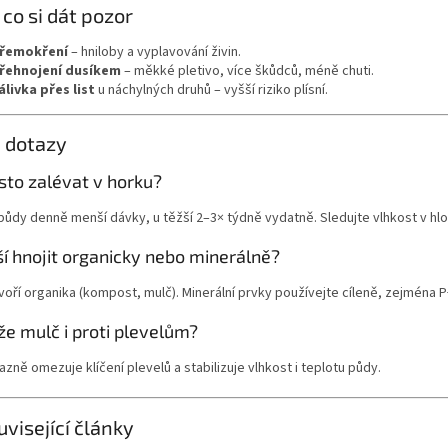
 co si dát pozor
řemokření
– hniloby a vyplavování živin.
řehnojení dusíkem
– měkké pletivo, více škůdců, méně chuti.
álivka přes list
u náchylných druhů – vyšší riziko plísní.
 dotazy
sto zalévat v horku?
půdy denně menší dávky, u těžší 2–3× týdně vydatně. Sledujte vlhkost v hl
ší hnojit organicky nebo minerálně?
voří organika (kompost, mulč). Minerální prvky používejte cíleně, zejména 
e mulč i proti plevelům?
azně omezuje klíčení plevelů a stabilizuje vlhkost i teplotu půdy.
uvisející články