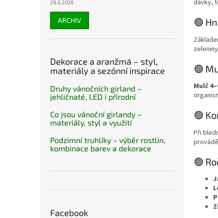
dávky, t
28.6.2026
ARCHIV
🟢 Hn
Základe
zelenin
Dekorace a aranžmá – styl,
🟢 Mu
materiály a sezónní inspirace
Mulč 4–
Druhy vánočních girland –
organism
jehličnaté, LED i přírodní
🟢 Ko
Co jsou vánoční girlandy –
materiály, styl a využití
Při bled
Podzimní truhlíky – výběr rostlin,
prováděj
kombinace barev a dekorace
🟢 Ro
J
L
P
Z
Facebook