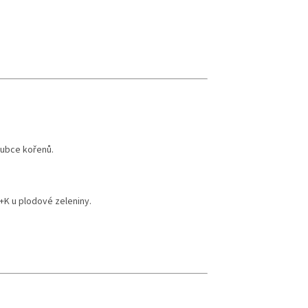
oubce kořenů.
P+K u plodové zeleniny.