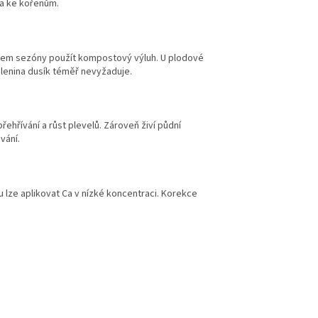
la ke kořenům.
ěhem sezóny použít kompostový výluh. U plodové
elenina dusík téměř nevyžaduje.
ehřívání a růst plevelů. Zároveň živí půdní
vání.
u lze aplikovat Ca v nízké koncentraci. Korekce