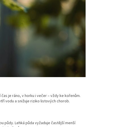
 čas je ráno, v horku i večer – vždy ke kořenům.
ří vodu a snižuje riziko listových chorob.
ypu půdy. Lehká půda vyžaduje častější menší