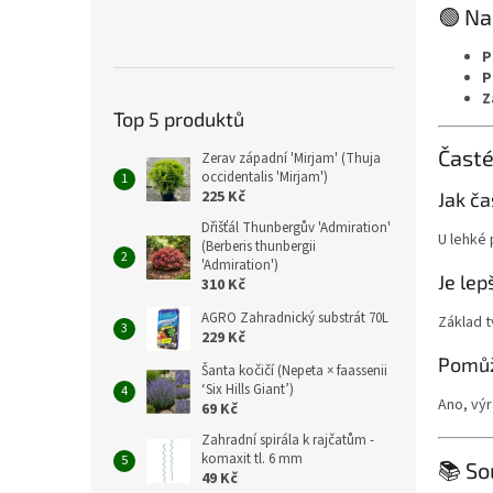
🟢 Na
P
P
Z
Top 5 produktů
Časté
Zerav západní 'Mirjam' (Thuja
occidentalis 'Mirjam')
225 Kč
Jak ča
Dřišťál Thunbergův 'Admiration'
U lehké 
(Berberis thunbergii
'Admiration')
Je lep
310 Kč
AGRO Zahradnický substrát 70L
Základ t
229 Kč
Pomůž
Šanta kočičí (Nepeta × faassenii
‘Six Hills Giant’)
Ano, výr
69 Kč
Zahradní spirála k rajčatům -
komaxit tl. 6 mm
📚 So
49 Kč