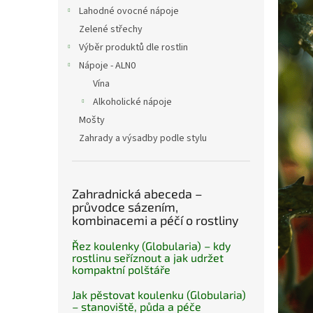
n
Lahodné ovocné nápoje
e
Zelené střechy
l
Výběr produktů dle rostlin
Nápoje - ALN0
Vína
Alkoholické nápoje
Mošty
Zahrady a výsadby podle stylu
Zahradnická abeceda –
průvodce sázením,
kombinacemi a péčí o rostliny
Řez koulenky (Globularia) – kdy
rostlinu seříznout a jak udržet
kompaktní polštáře
Jak pěstovat koulenku (Globularia)
– stanoviště, půda a péče