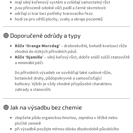
mají silný kořenový systém a zvládají samostatný růst
jsou přirozeně odolné vůči padlí a černé skvrnitosti
udržují si tvar bez potřeby tvarovacího řezu
hodí se pro větší plochy, svahy a okraje pozemků
🟢 Doporučené odrůdy a typy
Růže ‘Orange Morsdag’
– drobnokvětá, bohatě kvetoucí růže
vhodná do nízkých přírodních pásů.
Růže ‘Djamilla’
– silný keřový růst, dobře snáší sušší stanoviště
a minimální péči.
Do přírodních výsadeb se osvědčují také sadové růže,
botanické druhy, půdopokryvné a samoočisťující
kultivary. Výběr je vždy vhodné přizpůsobit charakteru
zahrady a stanovišti.
🟢 Jak na výsadbu bez chemie
zlepšete půdu organickou hmotou, zejména v těžké nebo
písčité zemině
při výsadbě použijte mírnou dávku dlouhodobě působícího