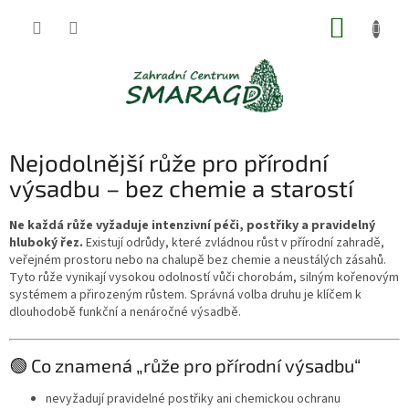
Přejít
NÁKUP
na
obsah
KOŠÍK
Nejodolnější růže pro přírodní
výsadbu – bez chemie a starostí
Ne každá růže vyžaduje intenzivní péči, postřiky a pravidelný
hluboký řez.
Existují odrůdy, které zvládnou růst v přírodní zahradě,
veřejném prostoru nebo na chalupě bez chemie a neustálých zásahů.
Tyto růže vynikají vysokou odolností vůči chorobám, silným kořenovým
systémem a přirozeným růstem. Správná volba druhu je klíčem k
dlouhodobě funkční a nenáročné výsadbě.
🟢 Co znamená „růže pro přírodní výsadbu“
nevyžadují pravidelné postřiky ani chemickou ochranu