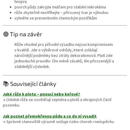
hnojiva
povrch půdy zakryjte mulčem pro stabilní mikroklima
růže zbytečně nestříhejte – přirozený tvar je výhodou
vyhněte se preventivním chemickým postřikům
🟢 Tip na závěr
Růže vhodné pro přírodní výsadbu nejsou kompromisem
v kvalitě. Jde o výběrové odrůdy, které zvládají
náročnější podmínky bez ztráty dekorativnosti. Platí zde
jednoduché pravidlo: čím méně zásahů, tím přirozenější a
stabilnější výsledek.
📚 Související články
Jaké růže k plotu – pnoucí nebo keřové?
→ Odolné růže se osvědčují zejména u plotů a okrajových částí
pozemku.
Jak poznat přemokřenou půdu a co do ní vysadit
→ Správné stanoviště výrazně snižuje riziko chorob i neúspěchu.