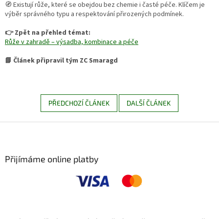
🧭 Existují růže, které se obejdou bez chemie i časté péče. Klíčem je
výběr správného typu a respektování přirozených podmínek.
👉 Zpět na přehled témat:
Růže v zahradě – výsadba, kombinace a péče
📘 Článek připravil tým ZC Smaragd
PŘEDCHOZÍ ČLÁNEK
DALŠÍ ČLÁNEK
Z
á
p
a
Přijímáme online platby
t
í