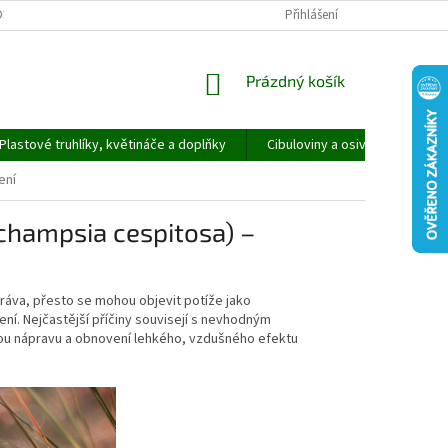
ORMULÁŘ PRO UPLATNĚNÍ REKLAMACE
REKLAMAČNÍ ŘÁD
Přihlášení
NÁKUPNÍ
Prázdný košík
KOŠÍK
Plastové truhlíky, květináče a doplňky
Cibuloviny a osivo
Speci
ení
champsia cespitosa) –
tráva, přesto se mohou objevit potíže jako
ení. Nejčastější příčiny souvisejí s nevhodným
ou nápravu a obnovení lehkého, vzdušného efektu