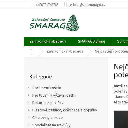
Přejít
+420731749765
eshop@zc-smaragd.cz
na
obsah
Zahradnická abeceda
SMARAGD Living
Sortim
Domů
Zahradnická abeceda
Nejčastější problé
P
Nejč
o
Přeskočit
s
pole
Kategorie
kategorie
t
r
Metlice
Sortiment rostlin
a
polehává
Pěstování a výživa rostlin
stanovi
n
této trá
Dekorace a svíčky
n
í
Plastové truhlíky, květináče a doplňky
p
Cibuloviny a osivo
a
Specialista na trávníky