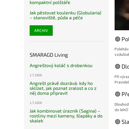
kompaktní polštáře
Jak pěstovat koulenku (Globularia)
– stanoviště, půda a péče
ARCHIV
🟢 Po
Polehává
SMARAGD Living
vzdušné 
Angreštový koláč s drobenkou
🟢 Dl
1.7.2026
Při výra
Pravidel
Angrešt právě dozrává: kdy ho
sklízet, jak poznat zralost a co z
něj doma připravit
🟢 Př
1.7.2026
Dlouhod
do lehč
Jak kombinovat úrazník (Sagina) –
rostliny mezi kameny, šlapáky a do
skalek
🟢 Sl