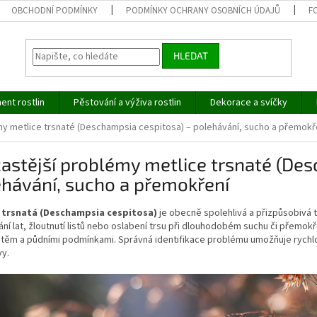
OBCHODNÍ PODMÍNKY
PODMÍNKY OCHRANY OSOBNÍCH ÚDAJŮ
F
HLEDAT
ent rostlin
Pěstování a výživa rostlin
Dekorace a svíčky
my metlice trsnaté (Deschampsia cespitosa) – polehávání, sucho a přemokř
astější problémy metlice trsnaté (Des
hávání, sucho a přemokření
 trsnatá (Deschampsia cespitosa)
je obecně spolehlivá a přizpůsobivá 
ní lat, žloutnutí listů nebo oslabení trsu při dlouhodobém suchu či přemokř
štěm a půdními podmínkami. Správná identifikace problému umožňuje rychl
vy.