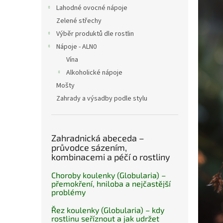
n
Lahodné ovocné nápoje
e
Zelené střechy
l
Výběr produktů dle rostlin
Nápoje - ALN0
Vína
Alkoholické nápoje
Mošty
Zahrady a výsadby podle stylu
Zahradnická abeceda –
průvodce sázením,
kombinacemi a péčí o rostliny
Choroby koulenky (Globularia) –
přemokření, hniloba a nejčastější
problémy
Řez koulenky (Globularia) – kdy
rostlinu seříznout a jak udržet