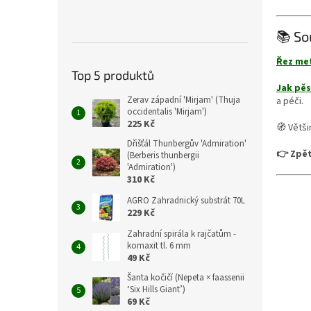
📚 So
Řez met
Top 5 produktů
Jak pěs
Zerav západní 'Mirjam' (Thuja
a péči.
occidentalis 'Mirjam')
225 Kč
🧭 Větši
Dřišťál Thunbergův 'Admiration'
👉 Zpět
(Berberis thunbergii
'Admiration')
310 Kč
AGRO Zahradnický substrát 70L
229 Kč
Zahradní spirála k rajčatům -
komaxit tl. 6 mm
49 Kč
Šanta kočičí (Nepeta × faassenii
‘Six Hills Giant’)
69 Kč