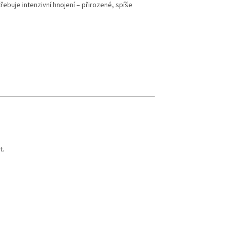
ebuje intenzivní hnojení – přirozené, spíše
t.