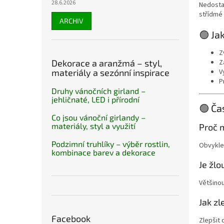
28.6.2026
Nedostat
střídmé
ARCHIV
🟢 Ja
Z
Z
Dekorace a aranžmá – styl,
V
materiály a sezónní inspirace
P
Druhy vánočních girland –
jehličnaté, LED i přírodní
🟢 Ča
Co jsou vánoční girlandy –
materiály, styl a využití
Proč m
Podzimní truhlíky – výběr rostlin,
Obvykle 
kombinace barev a dekorace
Je žlo
Většinou
Jak zl
Facebook
Zlepšit 