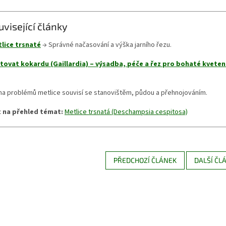
uvisející články
lice trsnaté
→ Správné načasování a výška jarního řezu.
tovat kokardu (Gaillardia) – výsadba, péče a řez pro bohaté kveten
na problémů metlice souvisí se stanovištěm, půdou a přehnojováním.
 na přehled témat:
Metlice trsnatá (Deschampsia cespitosa)
PŘEDCHOZÍ ČLÁNEK
DALŠÍ ČL