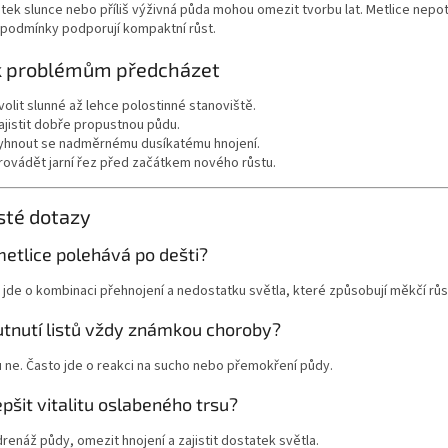
ek slunce nebo příliš výživná půda mohou omezit tvorbu lat. Metlice nepotř
 podmínky podporují kompaktní růst.
k problémům předcházet
volit slunné až lehce polostinné stanoviště.
ajistit dobře propustnou půdu.
yhnout se nadměrnému dusíkatému hnojení.
rovádět jarní řez před začátkem nového růstu.
sté dotazy
etlice polehává po dešti?
jde o kombinaci přehnojení a nedostatku světla, které způsobují měkčí růs
utnutí listů vždy známkou choroby?
 ne. Často jde o reakci na sucho nebo přemokření půdy.
epšit vitalitu oslabeného trsu?
drenáž půdy, omezit hnojení a zajistit dostatek světla.