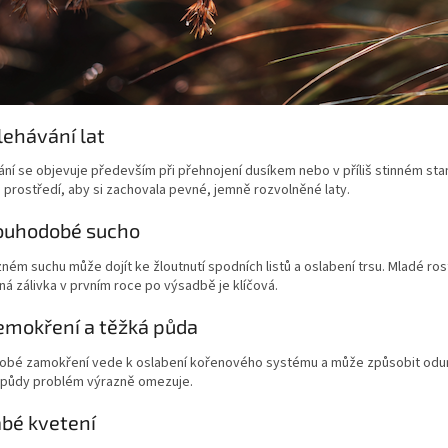
lehávání lat
ní se objevuje především při přehnojení dusíkem nebo v příliš stinném stan
prostředí, aby si zachovala pevné, jemně rozvolněné laty.
ouhodobé sucho
zném suchu může dojít ke žloutnutí spodních listů a oslabení trsu. Mladé ros
ná zálivka v prvním roce po výsadbě je klíčová.
emokření a těžká půda
obé zamokření vede k oslabení kořenového systému a může způsobit odumí
í půdy problém výrazně omezuje.
abé kvetení