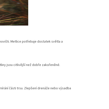
ovišti. Metlice potřebuje dostatek světla a
tliny jsou citlivější než dobře zakořeněné.
rání části trsu. Zlepšení drenáže nebo výsadba