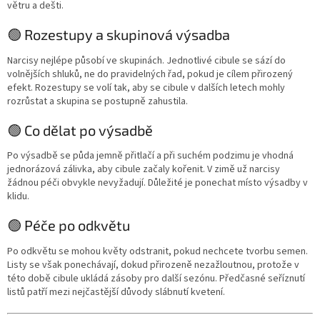
větru a dešti.
🟢 Rozestupy a skupinová výsadba
Narcisy nejlépe působí ve skupinách. Jednotlivé cibule se sází do
volnějších shluků, ne do pravidelných řad, pokud je cílem přirozený
efekt. Rozestupy se volí tak, aby se cibule v dalších letech mohly
rozrůstat a skupina se postupně zahustila.
🟢 Co dělat po výsadbě
Po výsadbě se půda jemně přitlačí a při suchém podzimu je vhodná
jednorázová zálivka, aby cibule začaly kořenit. V zimě už narcisy
žádnou péči obvykle nevyžadují. Důležité je ponechat místo výsadby v
klidu.
🟢 Péče po odkvětu
Po odkvětu se mohou květy odstranit, pokud nechcete tvorbu semen.
Listy se však ponechávají, dokud přirozeně nezažloutnou, protože v
této době cibule ukládá zásoby pro další sezónu. Předčasné seříznutí
listů patří mezi nejčastější důvody slábnutí kvetení.