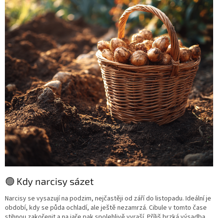
🟢 Kdy narcisy sázet
Narcisy se vysazují na podzim, nejčastěji od září do listopadu. Ideální je
období, kdy se půda ochladí, ale ještě nezamrzá. Cibule v tomto čase
stihnou zakořenit a na jaře pak spolehlivě vyraší. Příliš brzká výsadba