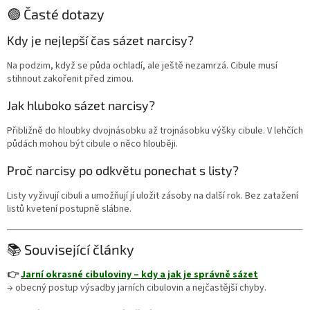
🟢 Časté dotazy
Kdy je nejlepší čas sázet narcisy?
Na podzim, když se půda ochladí, ale ještě nezamrzá. Cibule musí
stihnout zakořenit před zimou.
Jak hluboko sázet narcisy?
Přibližně do hloubky dvojnásobku až trojnásobku výšky cibule. V lehčích
půdách mohou být cibule o něco hlouběji.
Proč narcisy po odkvětu ponechat s listy?
Listy vyživují cibuli a umožňují jí uložit zásoby na další rok. Bez zatažení
listů kvetení postupně slábne.
📚 Související články
👉
Jarní okrasné cibuloviny – kdy a jak je správně sázet
→ obecný postup výsadby jarních cibulovin a nejčastější chyby.