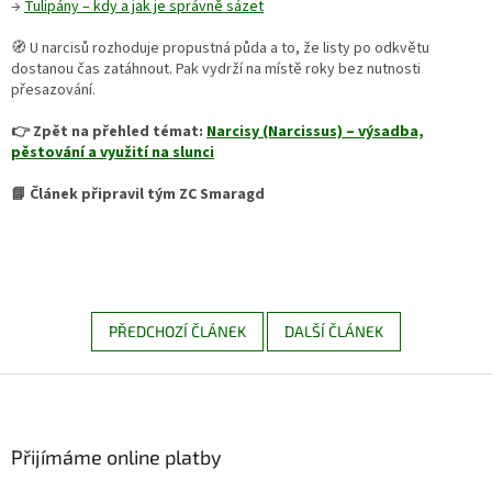
→
Tulipány – kdy a jak je správně sázet
🧭 U narcisů rozhoduje propustná půda a to, že listy po odkvětu
dostanou čas zatáhnout. Pak vydrží na místě roky bez nutnosti
přesazování.
👉 Zpět na přehled témat:
Narcisy (Narcissus) – výsadba,
pěstování a využití na slunci
📘 Článek připravil tým ZC Smaragd
PŘEDCHOZÍ ČLÁNEK
DALŠÍ ČLÁNEK
Z
á
p
a
Přijímáme online platby
t