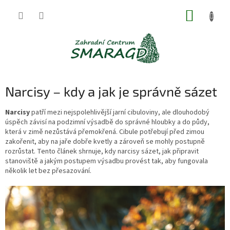
Přejít
NÁKUP
na
obsah
KOŠÍK
Narcisy – kdy a jak je správně sázet
Narcisy
patří mezi nejspolehlivější jarní cibuloviny, ale dlouhodobý
úspěch závisí na podzimní výsadbě do správné hloubky a do půdy,
která v zimě nezůstává přemokřená. Cibule potřebují před zimou
zakořenit, aby na jaře dobře kvetly a zároveň se mohly postupně
rozrůstat. Tento článek shrnuje, kdy narcisy sázet, jak připravit
stanoviště a jakým postupem výsadbu provést tak, aby fungovala
několik let bez přesazování.