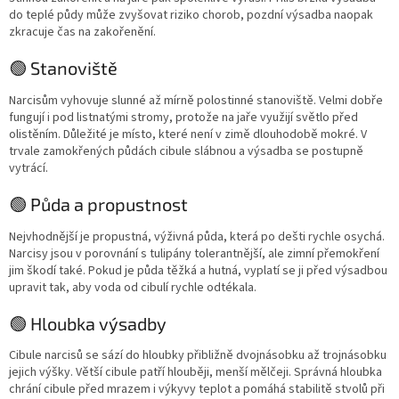
do teplé půdy může zvyšovat riziko chorob, pozdní výsadba naopak
zkracuje čas na zakořenění.
🟢 Stanoviště
Narcisům vyhovuje slunné až mírně polostinné stanoviště. Velmi dobře
fungují i pod listnatými stromy, protože na jaře využijí světlo před
olistěním. Důležité je místo, které není v zimě dlouhodobě mokré. V
trvale zamokřených půdách cibule slábnou a výsadba se postupně
vytrácí.
🟢 Půda a propustnost
Nejvhodnější je propustná, výživná půda, která po dešti rychle osychá.
Narcisy jsou v porovnání s tulipány tolerantnější, ale zimní přemokření
jim škodí také. Pokud je půda těžká a hutná, vyplatí se ji před výsadbou
upravit tak, aby voda od cibulí rychle odtékala.
🟢 Hloubka výsadby
Cibule narcisů se sází do hloubky přibližně dvojnásobku až trojnásobku
jejich výšky. Větší cibule patří hlouběji, menší mělčeji. Správná hloubka
chrání cibule před mrazem i výkyvy teplot a pomáhá stabilitě stvolů při