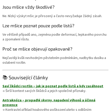
Jsou mšice vždy škodlivé?
Ne. Nízký výskyt mšic je přirozený a často nevyžaduje žádný zásah.
Lze mšice poznat pouze podle listů?
Ve většině případů ano, zejména podle deformací, lepkavého povrchu
a zpomalení růstu.
Proč se mšice objevují opakovaně?
Nejčastěji kvůli nevhodným pěstebním podmínkám, nadbytku dusíku a
oslabení rostlin.
📚 Související články
Saví škůdci rostlin – jak je poznat podle listů a kdy zasáhnout
→ Širší kontext savých škůdců a jejich společné příznaky.
Antraknóza – propadlé skvrny, napadení výhonů a účinná
prevence
→ Kontrastní příklad houbového poškození pletiv s odlišným