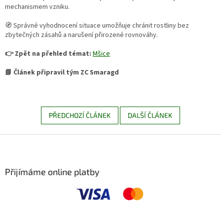
mechanismem vzniku.
🧭 Správné vyhodnocení situace umožňuje chránit rostliny bez
zbytečných zásahů a narušení přirozené rovnováhy.
👉 Zpět na přehled témat:
Mšice
📘 Článek připravil tým ZC Smaragd
PŘEDCHOZÍ ČLÁNEK
DALŠÍ ČLÁNEK
Z
á
p
a
Přijímáme online platby
t
í