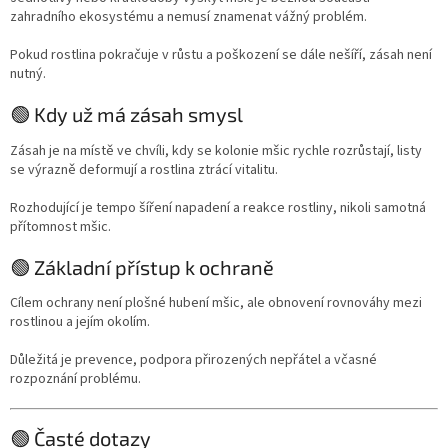
zahradního ekosystému a nemusí znamenat vážný problém.
Pokud rostlina pokračuje v růstu a poškození se dále nešíří, zásah není
nutný.
🟢 Kdy už má zásah smysl
Zásah je na místě ve chvíli, kdy se kolonie mšic rychle rozrůstají, listy
se výrazně deformují a rostlina ztrácí vitalitu.
Rozhodující je tempo šíření napadení a reakce rostliny, nikoli samotná
přítomnost mšic.
🟢 Základní přístup k ochraně
Cílem ochrany není plošné hubení mšic, ale obnovení rovnováhy mezi
rostlinou a jejím okolím.
Důležitá je prevence, podpora přirozených nepřátel a včasné
rozpoznání problému.
🟢 Časté dotazy