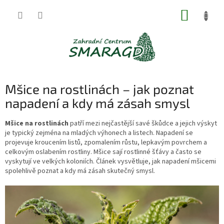
Přejít
NÁKUP
na
obsah
KOŠÍK
Mšice na rostlinách – jak poznat
napadení a kdy má zásah smysl
Mšice na rostlinách
patří mezi nejčastější savé škůdce a jejich výskyt
je typický zejména na mladých výhonech a listech. Napadení se
projevuje kroucením listů, zpomalením růstu, lepkavým povrchem a
celkovým oslabením rostliny. Mšice sají rostlinné šťávy a často se
vyskytují ve velkých koloniích. Článek vysvětluje, jak napadení mšicemi
spolehlivě poznat a kdy má zásah skutečný smysl.