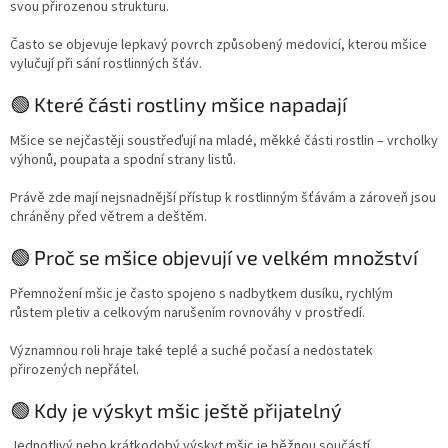
svou přirozenou strukturu.
Často se objevuje lepkavý povrch způsobený medovicí, kterou mšice
vylučují při sání rostlinných šťáv.
🟢 Které části rostliny mšice napadají
Mšice se nejčastěji soustřeďují na mladé, měkké části rostlin – vrcholky
výhonů, poupata a spodní strany listů.
Právě zde mají nejsnadnější přístup k rostlinným šťávám a zároveň jsou
chráněny před větrem a deštěm.
🟢 Proč se mšice objevují ve velkém množství
Přemnožení mšic je často spojeno s nadbytkem dusíku, rychlým
růstem pletiv a celkovým narušením rovnováhy v prostředí.
Významnou roli hraje také teplé a suché počasí a nedostatek
přirozených nepřátel.
🟢 Kdy je výskyt mšic ještě přijatelný
Jednotlivý nebo krátkodobý výskyt mšic je běžnou součástí