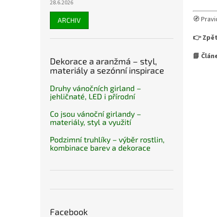
28.6.2026
🧭 Pravi
ARCHIV
👉 Zpět
📘 Člán
Dekorace a aranžmá – styl,
materiály a sezónní inspirace
Druhy vánočních girland –
jehličnaté, LED i přírodní
Co jsou vánoční girlandy –
materiály, styl a využití
Podzimní truhlíky – výběr rostlin,
kombinace barev a dekorace
Facebook