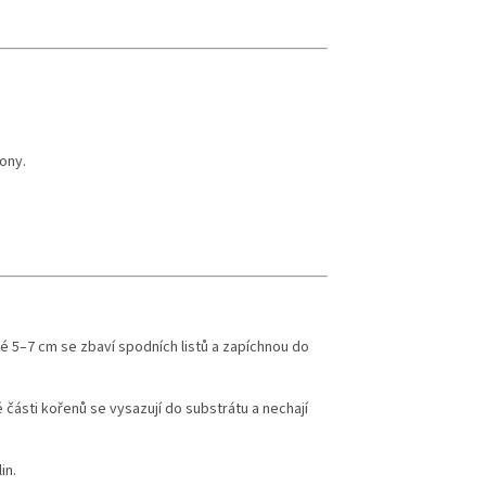
ony.
é 5–7 cm se zbaví spodních listů a zapíchnou do
 části kořenů se vysazují do substrátu a nechají
in.