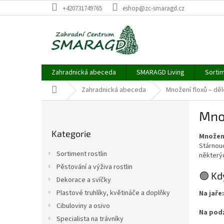
Přejít
+420731749765
eshop@zc-smaragd.cz
na
obsah
Zahradnická abeceda
SMARAGD Living
Sortim
Domů
Zahradnická abeceda
Množení floxů – děle
P
Množ
o
Přeskočit
s
Kategorie
kategorie
Množení
t
Stárnouc
r
Sortiment rostlin
některýc
a
Pěstování a výživa rostlin
n
🟢 Kd
Dekorace a svíčky
n
í
Plastové truhlíky, květináče a doplňky
Na jaře:
p
Cibuloviny a osivo
Na pod
a
Specialista na trávníky