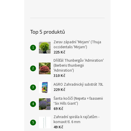
Top 5 produktů
Zerav západní 'Mirjam' (Thuja
occidentalis 'Mirjam')
225 Kč
Dřišťál Thunbergův 'Admiration'
(Berberis thunbergii
'Admiration')
310 Kč
AGRO Zahradnický substrát 70L
229 Kč
Šanta kočičí (Nepeta × faassenii
‘Six Hills Giant’)
69 Kč
Zahradní spirála k rajčatům -
komaxit tl. 6 mm
49 Kč