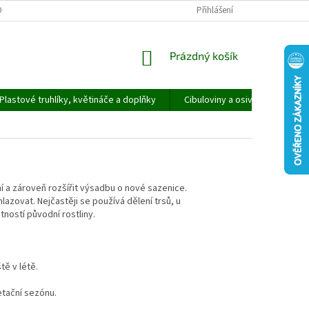
ORMULÁŘ PRO UPLATNĚNÍ REKLAMACE
REKLAMAČNÍ ŘÁD
Přihlášení
NÁKUPNÍ
Prázdný košík
KOŠÍK
Plastové truhlíky, květináče a doplňky
Cibuloviny a osivo
Speci
í a zároveň rozšířit výsadbu o nové sazenice.
azovat. Nejčastěji se používá dělení trsů, u
ností původní rostliny.
tě v létě.
etační sezónu.