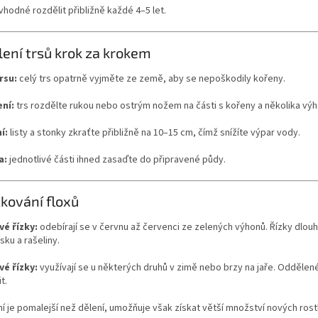
 vhodné rozdělit přibližně každé 4–5 let.
lení trsů krok za krokem
rsu:
celý trs opatrně vyjměte ze země, aby se nepoškodily kořeny.
ní:
trs rozdělte rukou nebo ostrým nožem na části s kořeny a několika výh
í:
listy a stonky zkraťte přibližně na 10–15 cm, čímž snížíte výpar vody.
a:
jednotlivé části ihned zasaďte do připravené půdy.
zkování floxů
é řízky:
odebírají se v červnu až červenci ze zelených výhonů. Řízky dlouh
sku a rašeliny.
é řízky:
využívají se u některých druhů v zimě nebo brzy na jaře. Oddělené
t.
í je pomalejší než dělení, umožňuje však získat větší množství nových rostl