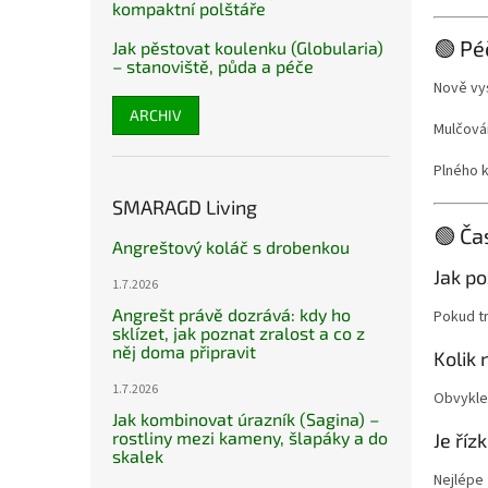
kompaktní polštáře
🟢 Pé
Jak pěstovat koulenku (Globularia)
– stanoviště, půda a péče
Nově vy
ARCHIV
Mulčován
Plného k
SMARAGD Living
🟢 Ča
Angreštový koláč s drobenkou
Jak po
1.7.2026
Angrešt právě dozrává: kdy ho
Pokud tr
sklízet, jak poznat zralost a co z
něj doma připravit
Kolik 
1.7.2026
Obvykle 
Jak kombinovat úrazník (Sagina) –
rostliny mezi kameny, šlapáky a do
Je říz
skalek
Nejlépe 