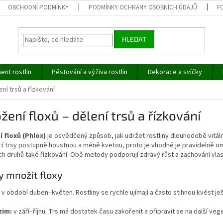
OBCHODNÍ PODMÍNKY
PODMÍNKY OCHRANY OSOBNÍCH ÚDAJŮ
F
HLEDAT
ent rostlin
Pěstování a výživa rostlin
Dekorace a svíčky
ní trsů a řízkování
ení floxů – dělení trsů a řízkování
 floxů (Phlox)
je osvědčený způsob, jak udržet rostliny dlouhodobě vitáln
í trsy postupně houstnou a méně kvetou, proto je vhodné je pravidelně oml
h druhů také řízkování. Obě metody podporují zdravý růst a zachování vlast
y množit floxy
v období duben–květen. Rostliny se rychle ujímají a často stihnou kvést ješ
zim:
v září–říjnu. Trs má dostatek času zakořenit a připravit se na další veg