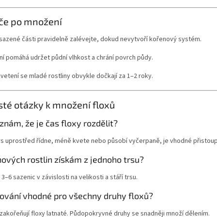
če po množení
sazené části pravidelně zalévejte, dokud nevytvoří kořenový systém.
í pomáhá udržet půdní vlhkost a chrání povrch půdy.
vetení se mladé rostliny obvykle dočkají za 1–2 roky.
sté otázky k množení floxů
znám, že je čas floxy rozdělit?
s uprostřed řídne, méně kvete nebo působí vyčerpaně, je vhodné přistoupi
nových rostlin získám z jednoho trsu?
3–6 sazenic v závislosti na velikosti a stáří trsu.
kování vhodné pro všechny druhy floxů?
zakořeňují floxy latnaté. Půdopokryvné druhy se snadněji množí dělením.