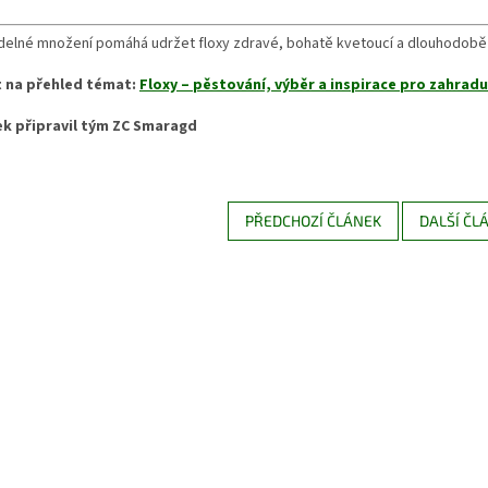
delné množení pomáhá udržet floxy zdravé, bohatě kvetoucí a dlouhodobě s
 na přehled témat:
Floxy – pěstování, výběr a inspirace pro zahradu
ek připravil tým ZC Smaragd
PŘEDCHOZÍ ČLÁNEK
DALŠÍ ČL