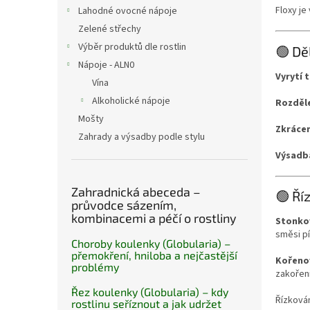
n
Floxy je
Lahodné ovocné nápoje
e
Zelené střechy
l
Výběr produktů dle rostlin
🟢 Dě
Nápoje - ALN0
Vyrytí t
Vína
Alkoholické nápoje
Rozděle
Mošty
Zkrácen
Zahrady a výsadby podle stylu
Výsadb
Zahradnická abeceda –
🟢 Ří
průvodce sázením,
kombinacemi a péčí o rostliny
Stonkov
směsi pí
Choroby koulenky (Globularia) –
přemokření, hniloba a nejčastější
Kořenov
problémy
zakořeni
Řez koulenky (Globularia) – kdy
Řízkován
rostlinu seříznout a jak udržet