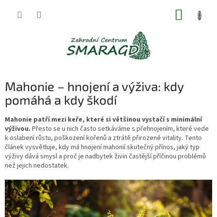
Přejít
NÁKUP
na
obsah
KOŠÍK
Mahonie – hnojení a výživa: kdy
pomáhá a kdy škodí
Mahonie patří mezi keře, které si většinou vystačí s minimální
výživou.
Přesto se u nich často setkáváme s přehnojením, které vede
k oslabení růstu, poškození kořenů a ztrátě přirozené vitality. Tento
článek vysvětluje, kdy má hnojení mahonií skutečný přínos, jaký typ
výživy dává smysl a proč je nadbytek živin častější příčinou problémů
než jejich nedostatek.