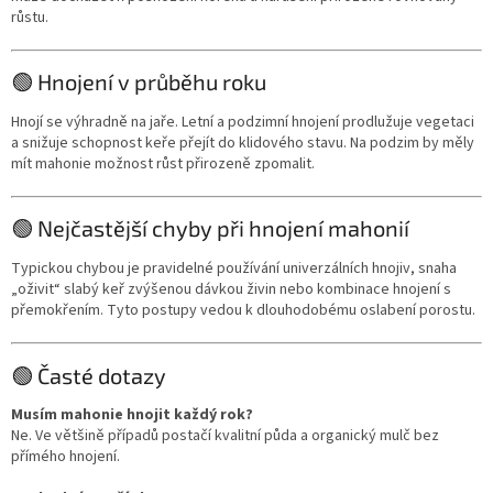
růstu.
🟢 Hnojení v průběhu roku
Hnojí se výhradně na jaře. Letní a podzimní hnojení prodlužuje vegetaci
a snižuje schopnost keře přejít do klidového stavu. Na podzim by měly
mít mahonie možnost růst přirozeně zpomalit.
🟢 Nejčastější chyby při hnojení mahonií
Typickou chybou je pravidelné používání univerzálních hnojiv, snaha
„oživit“ slabý keř zvýšenou dávkou živin nebo kombinace hnojení s
přemokřením. Tyto postupy vedou k dlouhodobému oslabení porostu.
🟢 Časté dotazy
Musím mahonie hnojit každý rok?
Ne. Ve většině případů postačí kvalitní půda a organický mulč bez
přímého hnojení.