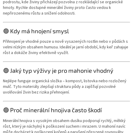
podrostu, kde živiny přicházejí pozvolna z rozkládající se organické
hmoty. Rychle dostupné minerální živiny proto často vedou k
nepřirozenému růstu a snížení odolnosti.
🟢 Kdy má hnojení smysl
Přihnojení je vhodné pouze u nově vysazených rostlin nebo v půdách s
velmi nízkým obsahem humusu. Ideální je jarní období, kdy keř zahajuje
růst a dokáže živiny efektivně využít.
🟢 Jaký typ výživy je pro mahonie vhodný
Nejlépe funguje organická složka – kompost, listovka nebo rozložený
mulč. Tyto materiály zlepšují strukturu půdy a zajišťují pozvolné
uvolňování živin bez rizika přehnojení.
🟢 Proč minerální hnojiva často škodí
Minerální hnojiva s vysokým obsahem dusíku podporují rychlý, měkký
růst, který je náchylný k poškození suchem i mrazem. U mahonií navíc
může docházet k poškození kořenů a narušení přirozené rovnováhy