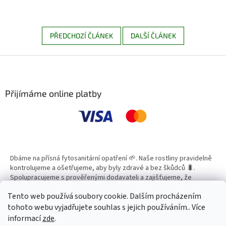
PŘEDCHOZÍ ČLÁNEK
DALŠÍ ČLÁNEK
Z
á
p
a
Přijímáme online platby
t
í
Dbáme na přísná fytosanitární opatření 🌱. Naše rostliny pravidelně
kontrolujeme a ošetřujeme, aby byly zdravé a bez škůdců 🐛.
Spolupracujeme s prověřenými dodavateli a zajišťujeme, že
všechny produkty splňují vysoké standardy kvality.
Tento web používá soubory cookie. Dalším procházením
tohoto webu vyjadřujete souhlas s jejich používáním.. Více
informací
zde
.