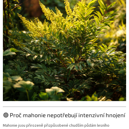
🟢 Proč mahonie nepotřebují intenzivní hnojení
Mahonie jsou přirozeně přizpůsobené chudším půdám lesního