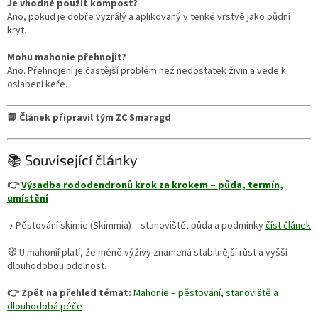
Je vhodné použít kompost?
Ano, pokud je dobře vyzrálý a aplikovaný v tenké vrstvě jako půdní
kryt.
Mohu mahonie přehnojit?
Ano. Přehnojení je častější problém než nedostatek živin a vede k
oslabení keře.
📘 Článek připravil tým ZC Smaragd
📚 Související články
👉
Výsadba rododendronů krok za krokem – půda, termín,
umístění
→ Pěstování skimie (Skimmia) – stanoviště, půda a podmínky
číst článek
🧭 U mahonií platí, že méně výživy znamená stabilnější růst a vyšší
dlouhodobou odolnost.
👉 Zpět na přehled témat:
Mahonie – pěstování, stanoviště a
dlouhodobá péče