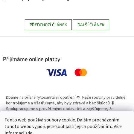
PŘEDCHOZÍ ČLÁNEK
DALŠÍ ČLÁNEK
Z
á
p
a
Přijímáme online platby
t
í
Dbáme na přísná fytosanitární opatření 🌱. Naše rostliny pravidelně
kontrolujeme a ošetřujeme, aby byly zdravé a bez škůdců 🐛.
Spolupracujeme s prověřenými dodavateli a zajišťujeme, že
všechny produkty splňují vysoké standardy kvality.
Tento web používá soubory cookie. Dalším procházením
tohoto webu vyjadřujete souhlas s jejich používáním.. Více
informací
zde
.