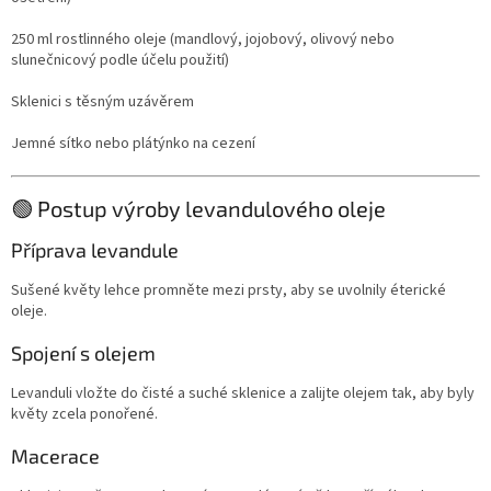
250 ml rostlinného oleje (mandlový, jojobový, olivový nebo
slunečnicový podle účelu použití)
Sklenici s těsným uzávěrem
Jemné sítko nebo plátýnko na cezení
🟢 Postup výroby levandulového oleje
Příprava levandule
Sušené květy lehce promněte mezi prsty, aby se uvolnily éterické
oleje.
Spojení s olejem
Levanduli vložte do čisté a suché sklenice a zalijte olejem tak, aby byly
květy zcela ponořené.
Macerace