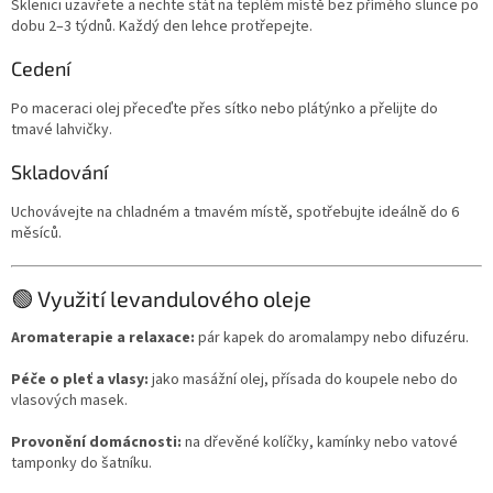
Sklenici uzavřete a nechte stát na teplém místě bez přímého slunce po
dobu 2–3 týdnů. Každý den lehce protřepejte.
Cedení
Po maceraci olej přeceďte přes sítko nebo plátýnko a přelijte do
tmavé lahvičky.
Skladování
Uchovávejte na chladném a tmavém místě, spotřebujte ideálně do 6
měsíců.
🟢 Využití levandulového oleje
Aromaterapie a relaxace:
pár kapek do aromalampy nebo difuzéru.
Péče o pleť a vlasy:
jako masážní olej, přísada do koupele nebo do
vlasových masek.
Provonění domácnosti:
na dřevěné kolíčky, kamínky nebo vatové
tamponky do šatníku.