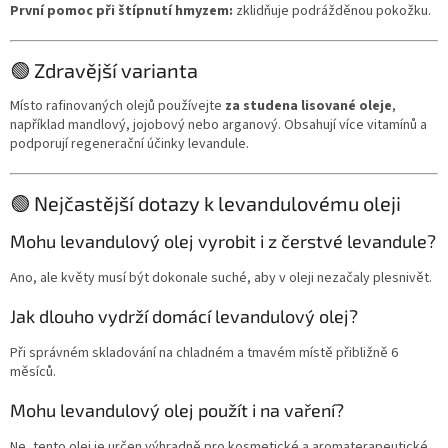
První pomoc při štípnutí hmyzem:
zklidňuje podrážděnou pokožku.
🟢 Zdravější varianta
Místo rafinovaných olejů používejte
za studena lisované oleje
,
například mandlový, jojobový nebo arganový. Obsahují více vitamínů a
podporují regenerační účinky levandule.
🟢 Nejčastější dotazy k levandulovému oleji
Mohu levandulový olej vyrobit i z čerstvé levandule?
Ano, ale květy musí být dokonale suché, aby v oleji nezačaly plesnivět.
Jak dlouho vydrží domácí levandulový olej?
Při správném skladování na chladném a tmavém místě přibližně 6
měsíců.
Mohu levandulový olej použít i na vaření?
Ne, tento olej je určen výhradně pro kosmetické a aromaterapeutické