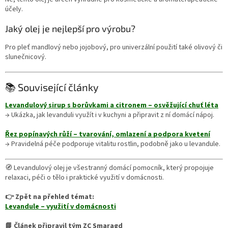
účely.
Jaký olej je nejlepší pro výrobu?
Pro pleť mandlový nebo jojobový, pro univerzální použití také olivový či
slunečnicový.
📚 Související články
Levandulový sirup s borůvkami a citronem – osvěžující chuť léta
→ Ukázka, jak levanduli využít i v kuchyni a připravit z ní domácí nápoj.
Řez popínavých růží – tvarování, omlazení a podpora kvetení
→ Pravidelná péče podporuje vitalitu rostlin, podobně jako u levandule.
🧭 Levandulový olej je všestranný domácí pomocník, který propojuje
relaxaci, péči o tělo i praktické využití v domácnosti.
👉 Zpět na přehled témat:
Levandule – využití v domácnosti
📘 Článek připravil tým ZC Smaragd