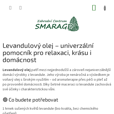
Přejít
NÁKUP
na
obsah
KOŠÍK
Levandulový olej – univerzální
pomocník pro relaxaci, krásu i
domácnost
Levandulový olej
patří mezi nejjednodušší a zároveň nejuniverzálnější
domácí výrobky z levandule. Jeho výroba je nenáročná a výsledkem je
voňavý olej s širokým využitím – od aromaterapie přes péči o pleť až
po provonění domácnosti. Díky šetrné maceraci si levandule zachovává
své účinky i charakteristickou vůni.
🟢 Co budete potřebovat
1 hrnek sušených květů levandule (bio kvalita, bez chemického
ošetření)