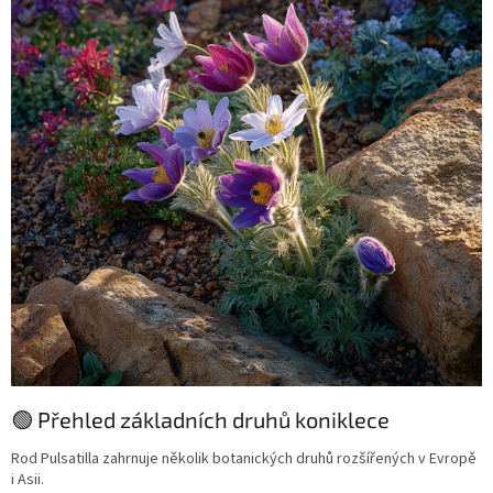
🟢 Přehled základních druhů koniklece
Rod Pulsatilla zahrnuje několik botanických druhů rozšířených v Evropě
i Asii.