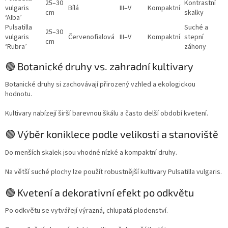
25–30
Kontrastní
vulgaris
Bílá
III–V
Kompaktní
cm
skalky
‘Alba’
Pulsatilla
Suché a
25–30
vulgaris
Červenofialová
III–V
Kompaktní
stepní
cm
‘Rubra’
záhony
🟢 Botanické druhy vs. zahradní kultivary
Botanické druhy si zachovávají přirozený vzhled a ekologickou
hodnotu.
Kultivary nabízejí širší barevnou škálu a často delší období kvetení.
🟢 Výběr koniklece podle velikosti a stanoviště
Do menších skalek jsou vhodné nízké a kompaktní druhy.
Na větší suché plochy lze použít robustnější kultivary Pulsatilla vulgaris.
🟢 Kvetení a dekorativní efekt po odkvětu
Po odkvětu se vytvářejí výrazná, chlupatá plodenství.