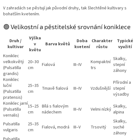
V zahradách se pěstují jak původní druhy, tak šlechtěné kultivary s
bohatším kvetením.
🟢 Velikostní a pěstitelské srovnání koniklece
Výška
Druh /
Doba
Charakter
Typické
v
Barva květů
kultivar
kvetení
růstu
využití
květu
Koniklec
Skalky,
velkokvětý
20–30
Kompaktní
Fialová
III–IV
stepní
(Pulsatilla
cm
trs
záhony
grandis)
Koniklec
Přírodní a
luční
25–35
Tmavě fialová
III–IV
Vzdušnější
stepní
(Pulsatilla
cm
výsadby
pratensis)
Koniklec jarní
15–25
Bílá s fialovým
Skalky,
(Pulsatilla
III–IV
Velmi nízký
cm
nádechem
alpina
vernalis)
Skalky,
Pulsatilla
25–35
Fialová, modrá
III–V
Trsovitý
suché
vulgaris
cm
záhony
Pulsatilla