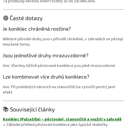
Ta prodlužují okrasný efekt rostliny až do začátku léta.
🟢 Časté dotazy
Je koniklec chráněná rostlina?
Některé původní druhy jsou v přírodě chráněné, v zahradách se pěstují
množené formy.
Jsou jednotlivé druhy mrazuvzdorné?
Ano. Všechny běžně pěstované koniklece jsou plně mrazuvzdorné.
Lze kombinovat více druhů koniklece?
Ano. Při podobných nárocích na stanoviště lze vytvořit pestrý jarní
efekt.
📚 Související články
Koniklec (Pulsatilla) – pěstování, stanoviště a využití v zahradě
→ Základní přehled pěstování koniklece jako typické skalničky.