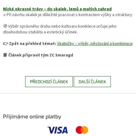
Nízké okrasné trávy – do skalek, lemů a malých zahrad
→ Při návrhu skalek je důležité pracovat s kontrastem výšky a struktury.
🧭 Výběr správného druhu nebo kultivaru koniklece určuje jeho
dlouhodobou stabilitu a estetický účinek.
👉 Zpět na přehled témat:
Skalničky – výběr, pěstování a kombinace
📘 Článek připravil tým ZC Smaragd
PŘEDCHOZÍ ČLÁNEK
DALŠÍ ČLÁNEK
Z
á
p
a
Přijímáme online platby
t
í