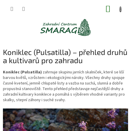
Přejít
NÁKUP
na
obsah
KOŠÍK
Koniklec (Pulsatilla) – přehled druhů
a kultivarů pro zahradu
Koniklec (Pulsatilla)
zahrnuje skupinu jarních skalniček, které se liší
barvou květů, vzrůstem i ekologickými nároky. Všechny druhy spojuje
časné kvetení, jemně chlupaté listy a vazba na suchá, slunná a dobře
propustná stanoviště. Tento přehled představuje nejčastější druhy a
zahradní kultivary koniklece a pomáhá s výběrem vhodné varianty pro
skalky, stepní záhony i suché svahy.