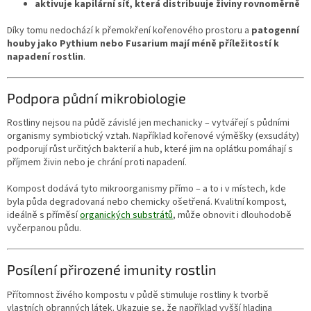
aktivuje kapilární síť, která distribuuje živiny rovnoměrně
Díky tomu nedochází k přemokření kořenového prostoru a
patogenní
houby jako Pythium nebo Fusarium mají méně příležitostí k
napadení rostlin
.
Podpora půdní mikrobiologie
Rostliny nejsou na půdě závislé jen mechanicky – vytvářejí s půdními
organismy symbiotický vztah. Například kořenové výměšky (exsudáty)
podporují růst určitých bakterií a hub, které jim na oplátku pomáhají s
příjmem živin nebo je chrání proti napadení.
Kompost dodává tyto mikroorganismy přímo – a to i v místech, kde
byla půda degradovaná nebo chemicky ošetřená. Kvalitní kompost,
ideálně s příměsí
organických substrátů
, může obnovit i dlouhodobě
vyčerpanou půdu.
Posílení přirozené imunity rostlin
Přítomnost živého kompostu v půdě stimuluje rostliny k tvorbě
vlastních obranných látek. Ukazuje se, že například vyšší hladina