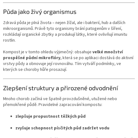
Půda jako živý organismus
Zdravá půda je plná života – nejen žížal, ale i bakterií, hub a dalších
mikroorganismů. Právě tyto organismy brání patogenům v šíření,
rozkládají organické zbytky a produkují látky, které ovlivňují imunitu
rostlin.
Kompost je v tomto ohledu výjimečný: obsahuje
velké množství
prospěšné půdní mikroflóry
, která se po aplikaci dostává do aktivní
vrstvy půdy a obnovuje její rovnováhu. Tím vytváří podmínky, ve
kterých se choroby hůře prosazují.
Zlepšení struktury a přirozené odvodnění
Mnoho chorob začíná ve špatně provzdušněné, utužené nebo
přemokřené půdě. Pravidelné zapracování kompostu:
zlepšuje propustnost těžkých půd
zvyšuje schopnost písčitých půd zadržet vodu