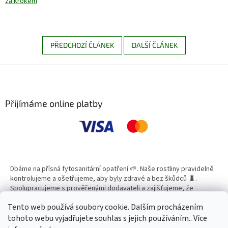
za krokem
PŘEDCHOZÍ ČLÁNEK
DALŠÍ ČLÁNEK
Z
á
p
a
Přijímáme online platby
t
í
Dbáme na přísná fytosanitární opatření 🌱. Naše rostliny pravidelně
kontrolujeme a ošetřujeme, aby byly zdravé a bez škůdců 🐛.
Spolupracujeme s prověřenými dodavateli a zajišťujeme, že
všechny produkty splňují vysoké standardy kvality.
Tento web používá soubory cookie. Dalším procházením
tohoto webu vyjadřujete souhlas s jejich používáním.. Více