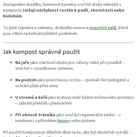
dostupného draslíku, huminové kyseliny a určité druhy mikrobů v
kompostu
snižují náchylnost rostlin k padlí, skvrnitosti nebo
hnilobám
.
To platí zejména u zeleniny, drobného ovoce a
ovocných keřů
, které
jsou citlivé na kolísání půdních podmínek.
Jak kompost správně použít
Na jaře
jako startovní dávku pro záhony nebo při výsadbě –
smíchat s výsadbovou zeminou.
Na podzim
jako povrchovou vrstvu – zpomalí růst patogenů a
ochrání půdu přes zimu.
U stromů a keřů
jako kruhový mulč kolem kořenového prostoru
– zabrání přehřátí i přemokření.
Při obnově trávníku
jako součást regenerační směsi – v
kombinaci s přírodními
hnojivy
nebo pískem.
Při použití kompostu je důležité dbát na to, aby byl skutečně vyzrálý –