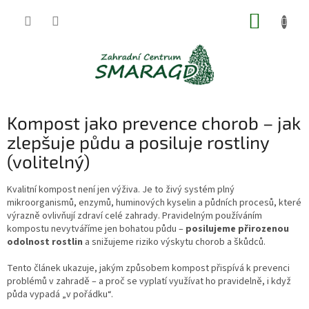
Přejít
NÁKUP
na
obsah
KOŠÍK
Kompost jako prevence chorob – jak
zlepšuje půdu a posiluje rostliny
(volitelný)
Kvalitní kompost není jen výživa. Je to živý systém plný
mikroorganismů, enzymů, huminových kyselin a půdních procesů, které
výrazně ovlivňují zdraví celé zahrady. Pravidelným používáním
kompostu nevytváříme jen bohatou půdu –
posilujeme přirozenou
odolnost rostlin
a snižujeme riziko výskytu chorob a škůdců.
Tento článek ukazuje, jakým způsobem kompost přispívá k prevenci
problémů v zahradě – a proč se vyplatí využívat ho pravidelně, i když
půda vypadá „v pořádku“.