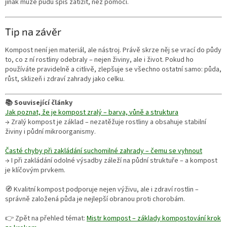
jinak může půdu spíš zatížit, než pomoci.
Tip na závěr
Kompost není jen materiál, ale nástroj. Právě skrze něj se vrací do půdy
to, co z ní rostliny odebraly – nejen živiny, ale i život. Pokud ho
používáte pravidelně a citlivě, zlepšuje se všechno ostatní samo: půda,
růst, sklizeň i zdraví zahrady jako celku.
📚 Související články
Jak poznat, že je kompost zralý – barva, vůně a struktura
→ Zralý kompost je základ – nezatěžuje rostliny a obsahuje stabilní
živiny i půdní mikroorganismy.
Časté chyby při zakládání suchomilné zahrady – čemu se vyhnout
→ I při zakládání odolné výsadby záleží na půdní struktuře – a kompost
je klíčovým prvkem.
🧭 Kvalitní kompost podporuje nejen výživu, ale i zdraví rostlin –
správně založená půda je nejlepší obranou proti chorobám.
👉 Zpět na přehled témat:
Mistr kompost – základy kompostování krok