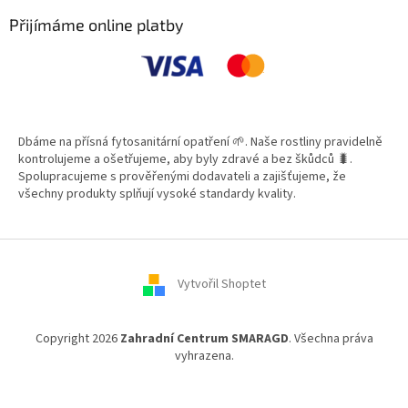
p
a
Přijímáme online platby
t
í
Dbáme na přísná fytosanitární opatření 🌱. Naše rostliny pravidelně
kontrolujeme a ošetřujeme, aby byly zdravé a bez škůdců 🐛.
Spolupracujeme s prověřenými dodavateli a zajišťujeme, že
všechny produkty splňují vysoké standardy kvality.
Vytvořil Shoptet
Copyright 2026
Zahradní Centrum SMARAGD
. Všechna práva
vyhrazena.