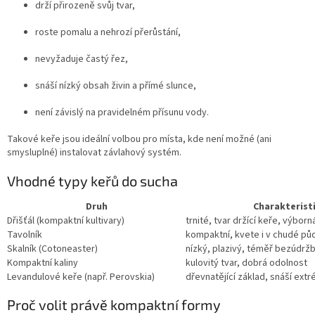
drží přirozeně svůj tvar,
roste pomalu a nehrozí přerůstání,
nevyžaduje častý řez,
snáší nízký obsah živin a přímé slunce,
není závislý na pravidelném přísunu vody.
Takové keře jsou ideální volbou pro místa, kde není možné (ani
smysluplné) instalovat závlahový systém.
Vhodné typy keřů do sucha
Druh
Charakterist
Dřišťál (kompaktní kultivary)
trnité, tvar držící keře, výborn
Tavolník
kompaktní, kvete i v chudé pů
Skalník (Cotoneaster)
nízký, plazivý, téměř bezúdrž
Kompaktní kaliny
kulovitý tvar, dobrá odolnost
Levandulové keře (např. Perovskia)
dřevnatějící základ, snáší ext
Proč volit právě kompaktní formy