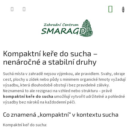
Přejít
NÁKUP
na
obsah
KOŠÍK
Kompaktní keře do sucha –
nenáročné a stabilní druhy
Suchá místa v zahradě nejsou výjimkou, ale pravidlem. Svahy, okraje
cest, plochy u zídek nebo půdy s minimem organické hmoty vyžadují
výsadbu, která dlouhodobě obstojí i bez pravidelné zálivky.
Neznamená to ale rezignaci na vzhled nebo strukturu – právě
kompaktní keře do sucha
umožňují vytvořit udržitelné a pohledné
výsadby bez nároků na každodenní péči.
Co znamená „kompaktní“ v kontextu sucha
Kompaktní keř do sucha: