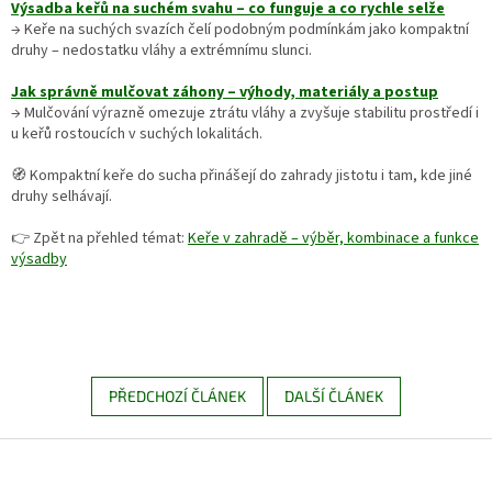
Výsadba keřů na suchém svahu – co funguje a co rychle selže
→ Keře na suchých svazích čelí podobným podmínkám jako kompaktní
druhy – nedostatku vláhy a extrémnímu slunci.
Jak správně mulčovat záhony – výhody, materiály a postup
→ Mulčování výrazně omezuje ztrátu vláhy a zvyšuje stabilitu prostředí i
u keřů rostoucích v suchých lokalitách.
🧭 Kompaktní keře do sucha přinášejí do zahrady jistotu i tam, kde jiné
druhy selhávají.
👉 Zpět na přehled témat:
Keře v zahradě – výběr, kombinace a funkce
výsadby
PŘEDCHOZÍ ČLÁNEK
DALŠÍ ČLÁNEK
Z
á