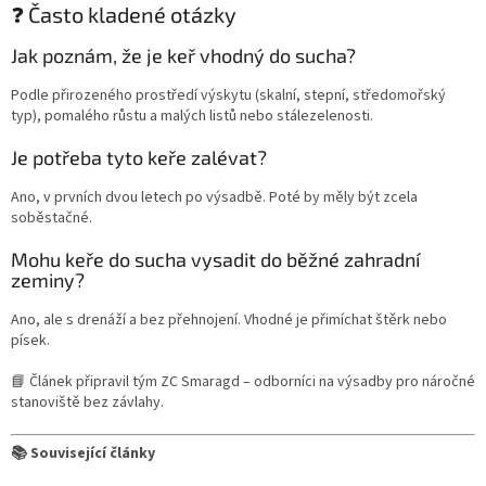
❓ Často kladené otázky
Jak poznám, že je keř vhodný do sucha?
Podle přirozeného prostředí výskytu (skalní, stepní, středomořský
typ), pomalého růstu a malých listů nebo stálezelenosti.
Je potřeba tyto keře zalévat?
Ano, v prvních dvou letech po výsadbě. Poté by měly být zcela
soběstačné.
Mohu keře do sucha vysadit do běžné zahradní
zeminy?
Ano, ale s drenáží a bez přehnojení. Vhodné je přimíchat štěrk nebo
písek.
📘 Článek připravil tým ZC Smaragd – odborníci na výsadby pro náročné
stanoviště bez závlahy.
📚 Související články