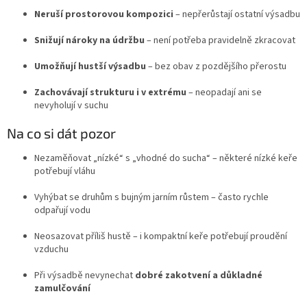
Neruší prostorovou kompozici
– nepřerůstají ostatní výsadbu
Snižují nároky na údržbu
– není potřeba pravidelně zkracovat
Umožňují hustší výsadbu
– bez obav z pozdějšího přerostu
Zachovávají strukturu i v extrému
– neopadají ani se
nevyholují v suchu
Na co si dát pozor
Nezaměňovat „nízké“ s „vhodné do sucha“ – některé nízké keře
potřebují vláhu
Vyhýbat se druhům s bujným jarním růstem – často rychle
odpařují vodu
Neosazovat příliš hustě – i kompaktní keře potřebují proudění
vzduchu
Při výsadbě nevynechat
dobré zakotvení a důkladné
zamulčování