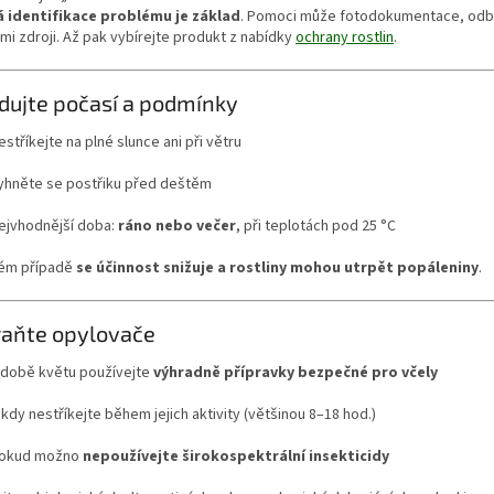
 identifikace problému je základ
. Pomoci může fotodokumentace, odbo
i zdroji. Až pak vybírejte produkt z nabídky
ochrany rostlin
.
edujte počasí a podmínky
estříkejte na plné slunce ani při větru
yhněte se postřiku před deštěm
ejvhodnější doba:
ráno nebo večer
, při teplotách pod 25 °C
ém případě
se účinnost snižuje a rostliny mohou utrpět popáleniny
.
raňte opylovače
 době květu používejte
výhradně přípravky bezpečné pro včely
ikdy nestříkejte během jejich aktivity (většinou 8–18 hod.)
okud možno
nepoužívejte širokospektrální insekticidy