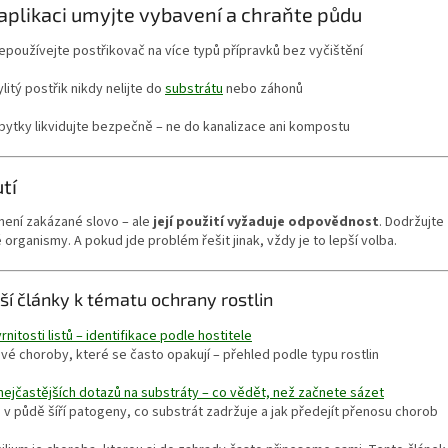
 aplikaci umyjte vybavení a chraňte půdu
epoužívejte postřikovač na více typů přípravků bez vyčištění
ylitý postřik nikdy nelijte do
substrátu
nebo záhonů
bytky likvidujte bezpečně – ne do kanalizace ani kompostu
tí
není zakázané slovo – ale
její použití vyžaduje odpovědnost
. Dodržujte
 organismy. A pokud jde problém řešit jinak, vždy je to lepší volba.
ší články k tématu ochrany rostlin
vrnitosti listů – identifikace podle hostitele
é choroby, které se často opakují – přehled podle typu rostlin
ejčastějších dotazů na substráty – co vědět, než začnete sázet
 v půdě šíří patogeny, co substrát zadržuje a jak předejít přenosu chorob