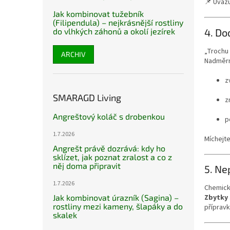
📌 Uvažu
Jak kombinovat tužebník
(Filipendula) – nejkrásnější rostliny
4. Do
do vlhkých záhonů a okolí jezírek
„Trochu 
ARCHIV
Nadměrn
z
SMARAGD Living
z
Angreštový koláč s drobenkou
p
1.7.2026
Míchejt
Angrešt právě dozrává: kdy ho
sklízet, jak poznat zralost a co z
něj doma připravit
5. Ne
1.7.2026
Chemick
Zbytky 
Jak kombinovat úrazník (Sagina) –
rostliny mezi kameny, šlapáky a do
příprav
skalek