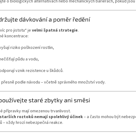
jte o biologických alternativách nebo mechanických bariérách, pokud jsou
držujte dávkování a poměr ředění
víc pro jistotu“ je
velmi špatná strategie
.
é koncentrace:
vyšují riziko poškození rostlin,
nečišťují půdu a vodu,
odporují vznik rezistence u škůdců.
e přesně podle návodu – včetně správného množství vody.
používejte staré zbytky ani směsi
é přípravky mají omezenou trvanlivost.
starších roztoků nemají spolehlivý účinek
– a často mohou být nebezpe
ků – vždy hrozí nebezpečná reakce.