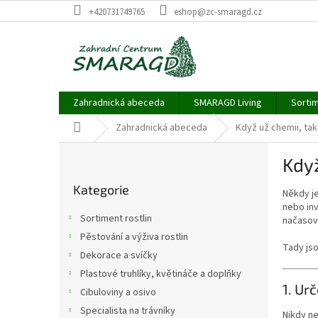
Přejít
+420731749765
eshop@zc-smaragd.cz
na
obsah
Zahradnická abeceda
SMARAGD Living
Sortim
Domů
Zahradnická abeceda
Když už chemii, ta
P
Když
o
Přeskočit
s
Kategorie
kategorie
Někdy j
t
nebo inv
r
Sortiment rostlin
načasov
a
Pěstování a výživa rostlin
n
Tady jso
Dekorace a svíčky
n
í
Plastové truhlíky, květináče a doplňky
1. Ur
p
Cibuloviny a osivo
a
Specialista na trávníky
Nikdy ne