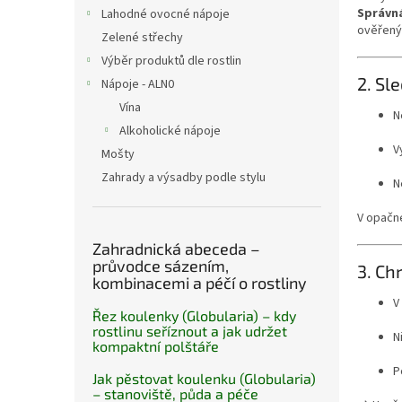
n
Správná
Lahodné ovocné nápoje
e
ověřeným
Zelené střechy
l
Výběr produktů dle rostlin
2. Sl
Nápoje - ALN0
Vína
N
Alkoholické nápoje
V
Mošty
Zahrady a výsadby podle stylu
N
V opačn
Zahradnická abeceda –
průvodce sázením,
3. Ch
kombinacemi a péčí o rostliny
V
Řez koulenky (Globularia) – kdy
rostlinu seříznout a jak udržet
N
kompaktní polštáře
P
Jak pěstovat koulenku (Globularia)
– stanoviště, půda a péče