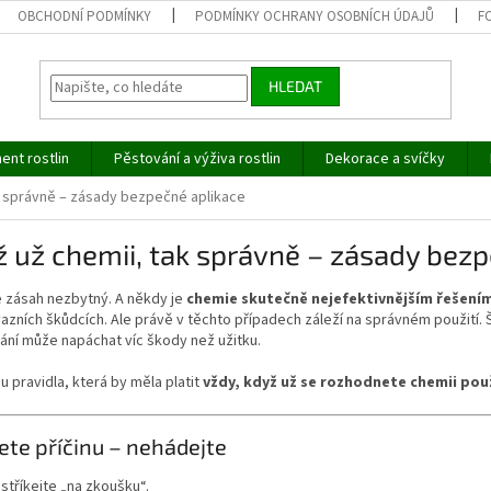
OBCHODNÍ PODMÍNKY
PODMÍNKY OCHRANY OSOBNÍCH ÚDAJŮ
F
HLEDAT
ent rostlin
Pěstování a výživa rostlin
Dekorace a svíčky
k správně – zásady bezpečné aplikace
 už chemii, tak správně – zásady bezp
e zásah nezbytný. A někdy je
chemie skutečně nejefektivnějším řešení
azních škůdcích. Ale právě v těchto případech záleží na správném použití
ání může napáchat víc škody než užitku.
u pravidla, která by měla platit
vždy, když už se rozhodnete chemii pou
čete příčinu – nehádejte
stříkejte „na zkoušku“.