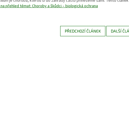
cilium je choroba, kterou si do zahrady často přineseme sami. Tento článek 
 na přehled témat: Choroby a škůdci – biologická ochrana
PŘEDCHOZÍ ČLÁNEK
DALŠÍ ČL