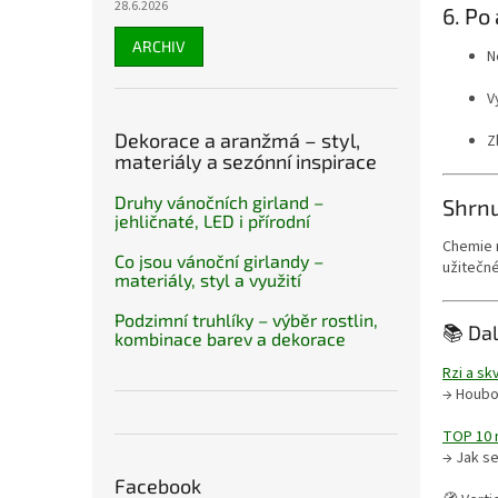
28.6.2026
6. Po
ARCHIV
N
V
Dekorace a aranžmá – styl,
Z
materiály a sezónní inspirace
Druhy vánočních girland –
Shrnu
jehličnaté, LED i přírodní
Chemie 
Co jsou vánoční girlandy –
užitečné
materiály, styl a využití
Podzimní truhlíky – výběr rostlin,
📚 Dal
kombinace barev a dekorace
Rzi a sk
→ Houbov
TOP 10 n
→ Jak se
Facebook