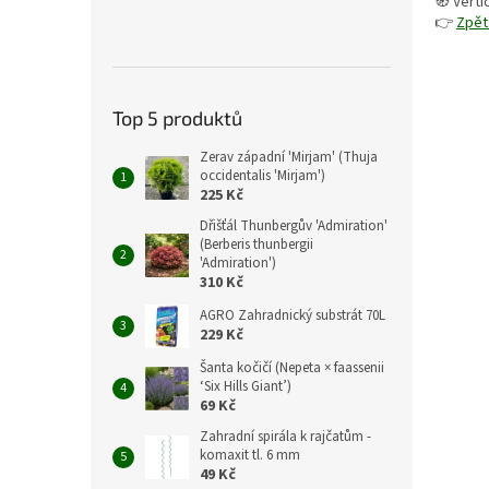
🧭 Verti
👉
Zpět
Top 5 produktů
Zerav západní 'Mirjam' (Thuja
occidentalis 'Mirjam')
225 Kč
Dřišťál Thunbergův 'Admiration'
(Berberis thunbergii
'Admiration')
310 Kč
AGRO Zahradnický substrát 70L
229 Kč
Šanta kočičí (Nepeta × faassenii
‘Six Hills Giant’)
69 Kč
Zahradní spirála k rajčatům -
komaxit tl. 6 mm
49 Kč