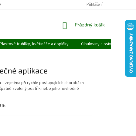
ORMULÁŘ PRO UPLATNĚNÍ REKLAMACE
REKLAMAČNÍ ŘÁD
Přihlášení
NÁKUPNÍ
Prázdný košík
KOŠÍK
Plastové truhlíky, květináče a doplňky
Cibuloviny a osivo
Speci
ečné aplikace
m
– zejména při rychle postupujících chorobách
. Špatně zvolený postřik nebo jeho nevhodné
žít
.