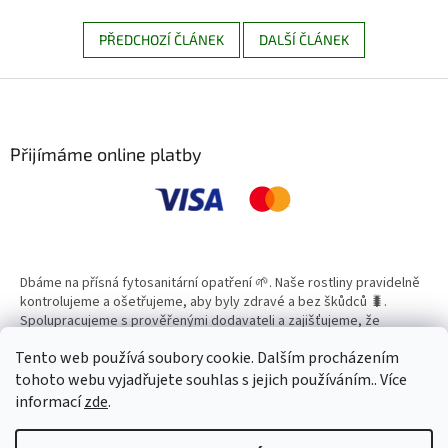
PŘEDCHOZÍ ČLÁNEK
DALŠÍ ČLÁNEK
Z
á
p
a
Přijímáme online platby
t
í
Dbáme na přísná fytosanitární opatření 🌱. Naše rostliny pravidelně
kontrolujeme a ošetřujeme, aby byly zdravé a bez škůdců 🐛.
Spolupracujeme s prověřenými dodavateli a zajišťujeme, že
všechny produkty splňují vysoké standardy kvality.
Tento web používá soubory cookie. Dalším procházením
tohoto webu vyjadřujete souhlas s jejich používáním.. Více
informací
zde
.
Vytvořil Shoptet