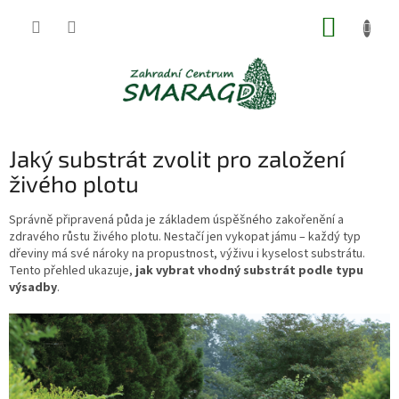
Přejít
NÁKUP
na
obsah
KOŠÍK
Jaký substrát zvolit pro založení
živého plotu
Správně připravená půda je základem úspěšného zakořenění a
zdravého růstu živého plotu. Nestačí jen vykopat jámu – každý typ
dřeviny má své nároky na propustnost, výživu i kyselost substrátu.
Tento přehled ukazuje,
jak vybrat vhodný substrát podle typu
výsadby
.