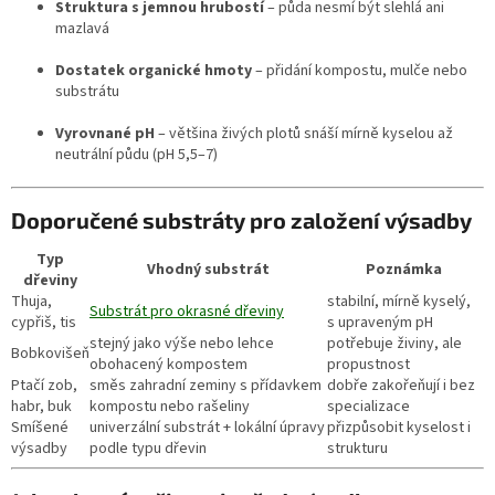
Struktura s jemnou hrubostí
– půda nesmí být slehlá ani
mazlavá
Dostatek organické hmoty
– přidání kompostu, mulče nebo
substrátu
Vyrovnané pH
– většina živých plotů snáší mírně kyselou až
neutrální půdu (pH 5,5–7)
Doporučené substráty pro založení výsadby
Typ
Vhodný substrát
Poznámka
dřeviny
Thuja,
stabilní, mírně kyselý,
Substrát pro okrasné dřeviny
cypřiš, tis
s upraveným pH
stejný jako výše nebo lehce
potřebuje živiny, ale
Bobkovišeň
obohacený kompostem
propustnost
Ptačí zob,
směs zahradní zeminy s přídavkem
dobře zakořeňují i bez
habr, buk
kompostu nebo rašeliny
specializace
Smíšené
univerzální substrát + lokální úpravy
přizpůsobit kyselost i
výsadby
podle typu dřevin
strukturu