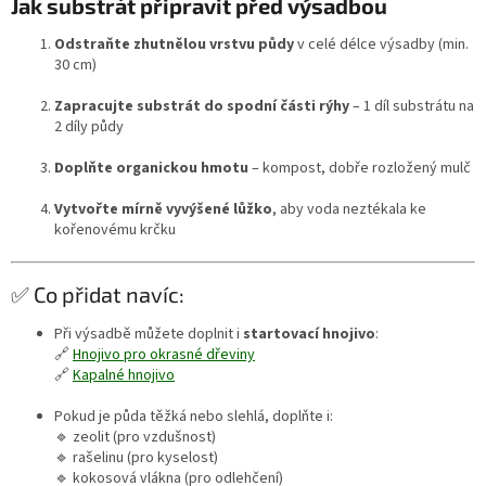
Jak substrát připravit před výsadbou
Odstraňte zhutnělou vrstvu půdy
v celé délce výsadby (min.
30 cm)
Zapracujte substrát do spodní části rýhy
– 1 díl substrátu na
2 díly půdy
Doplňte organickou hmotu
– kompost, dobře rozložený mulč
Vytvořte mírně vyvýšené lůžko
, aby voda neztékala ke
kořenovému krčku
✅ Co přidat navíc:
Při výsadbě můžete doplnit i
startovací hnojivo
:
🔗
Hnojivo pro okrasné dřeviny
🔗
Kapalné hnojivo
Pokud je půda těžká nebo slehlá, doplňte i:
🔹 zeolit (pro vzdušnost)
🔹 rašelinu (pro kyselost)
🔹 kokosová vlákna (pro odlehčení)