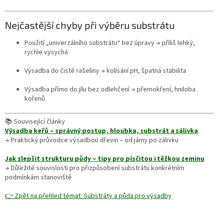
Nejčastější chyby při výběru substrátu
Použití „univerzálního substrátu“ bez úpravy → příliš lehký,
rychle vysychá
Výsadba do čisté rašeliny → kolísání pH, špatná stabilita
Výsadba přímo do jílu bez odlehčení → přemokření, hniloba
kořenů
📚 Související články
Výsadba keřů – správný postup, hloubka, substrát a zálivka
→ Praktický průvodce výsadbou dřevin – od jámy po zálivku
Jak zlepšit strukturu půdy – tipy pro písčitou i těžkou zeminu
→ Důležité souvislosti pro přizpůsobení substrátu konkrétním
podmínkám stanoviště
👉 Zpět na přehled témat: Substráty a půda pro výsadby