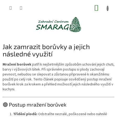
Přejít
NÁKUP
na
obsah
KOŠÍK
Jak zamrazit borůvky a jejich
následné využití
Mražení borůvek
patří k nejšetrnějším způsobům uchování jejich chuti,
barvy i výživových látek. Při správném postupu si plody zachovají
pevnost, nebudou se slepovat a zůstanou připravené k okamžitému
použití po celý rok. Tento článek popisuje osvědčený postup mražení
borůvek krok za krokem a přehled možností jejich následného využití v
kuchyni.
🟢 Postup mražení borůvek
Třídění plodů:
Odstraňte nezralé, poškozené nebo nahnilé