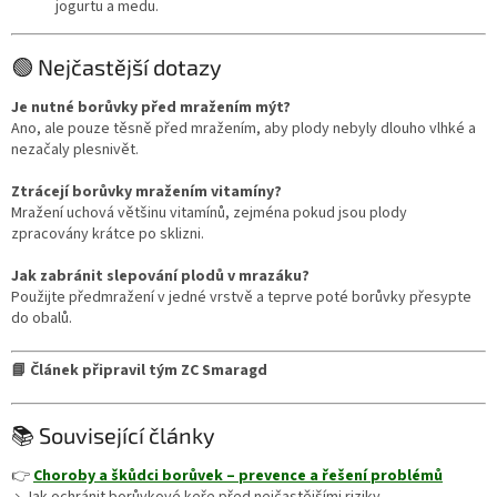
jogurtu a medu.
🟢 Nejčastější dotazy
Je nutné borůvky před mražením mýt?
Ano, ale pouze těsně před mražením, aby plody nebyly dlouho vlhké a
nezačaly plesnivět.
Ztrácejí borůvky mražením vitamíny?
Mražení uchová většinu vitamínů, zejména pokud jsou plody
zpracovány krátce po sklizni.
Jak zabránit slepování plodů v mrazáku?
Použijte předmražení v jedné vrstvě a teprve poté borůvky přesypte
do obalů.
📘 Článek připravil tým ZC Smaragd
📚 Související články
👉
Choroby a škůdci borůvek – prevence a řešení problémů
→ Jak ochránit borůvkové keře před nejčastějšími riziky.