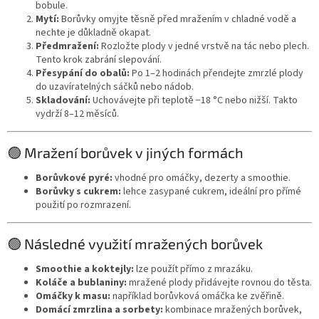
bobule.
Mytí:
Borůvky omyjte těsně před mražením v chladné vodě a
nechte je důkladně okapat.
Předmražení:
Rozložte plody v jedné vrstvě na tác nebo plech.
Tento krok zabrání slepování.
Přesypání do obalů:
Po 1–2 hodinách přendejte zmrzlé plody
do uzavíratelných sáčků nebo nádob.
Skladování:
Uchovávejte při teplotě −18 °C nebo nižší. Takto
vydrží 8–12 měsíců.
🟢 Mražení borůvek v jiných formách
Borůvkové pyré:
vhodné pro omáčky, dezerty a smoothie.
Borůvky s cukrem:
lehce zasypané cukrem, ideální pro přímé
použití po rozmrazení.
🟢 Následné využití mražených borůvek
Smoothie a koktejly:
lze použít přímo z mrazáku.
Koláče a bublaniny:
mražené plody přidávejte rovnou do těsta.
Omáčky k masu:
například borůvková omáčka ke zvěřině.
Domácí zmrzlina a sorbety:
kombinace mražených borůvek,