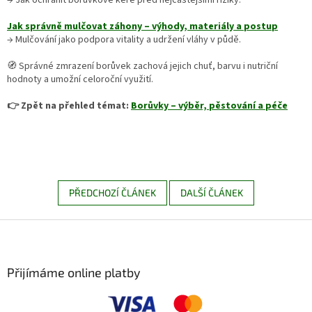
Jak správně mulčovat záhony – výhody, materiály a postup
→ Mulčování jako podpora vitality a udržení vláhy v půdě.
🧭 Správné zmrazení borůvek zachová jejich chuť, barvu i nutriční
hodnoty a umožní celoroční využití.
👉 Zpět na přehled témat:
Borůvky – výběr, pěstování a péče
PŘEDCHOZÍ ČLÁNEK
DALŠÍ ČLÁNEK
Z
á
p
a
Přijímáme online platby
t
í