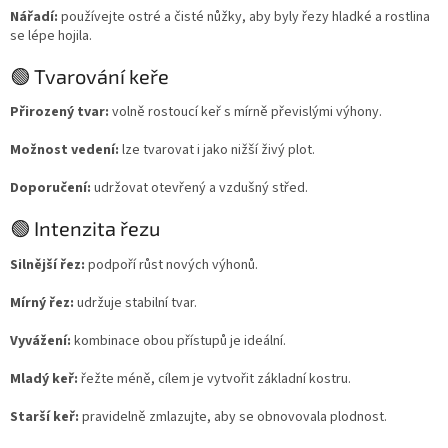
Nářadí:
používejte ostré a čisté nůžky, aby byly řezy hladké a rostlina
se lépe hojila.
🟢 Tvarování keře
Přirozený tvar:
volně rostoucí keř s mírně převislými výhony.
Možnost vedení:
lze tvarovat i jako nižší živý plot.
Doporučení:
udržovat otevřený a vzdušný střed.
🟢 Intenzita řezu
Silnější řez:
podpoří růst nových výhonů.
Mírný řez:
udržuje stabilní tvar.
Vyvážení:
kombinace obou přístupů je ideální.
Mladý keř:
řežte méně, cílem je vytvořit základní kostru.
Starší keř:
pravidelně zmlazujte, aby se obnovovala plodnost.