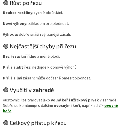
🟢 Růst po řezu
Reakce rostliny:
rychlé obrůstání.
Nové výhony:
základem pro plodnost.
Výhoda:
dobře snáší i výraznější zásah.
🟢 Nejčastější chyby při řezu
Bez řezu:
keř řídne a méně plodí.
Příliš slabý řez:
nedojde k obnově výhonů.
Příliš silný zásah:
může dočasně omezit plodnost.
🟢 Využití v zahradě
Kustovnici lze tvarovat jako
volný keř i užitkový prvek
v zahradě.
Dobře se kombinuje s dalšími
ovocnými keři
, například 👉
ovocné
keře
.
🟢 Celkový přístup k řezu