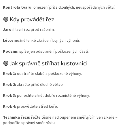
Kontrola tvaru:
omezení příliš dlouhých, neuspořádaných větví.
🟢 Kdy provádět řez
Jaro:
hlavní řez před rašením.
Léto:
možné lehké zkrácení bujných výhonů.
Podzim:
spíše jen odstranění poškozených částí.
🟢 Jak správně stříhat kustovnici
Krok 1:
odstraňte slabé a poškozené výhony.
Krok 2:
zkraťte příliš dlouhé větve.
Krok 3:
ponechte silné, dobře rozmístěné výhony.
Krok 4:
prosvětlete střed keře.
Technika řezu:
řežte těsně nad pupenem směřujícím ven z keře –
podpoříte správný směr růstu.