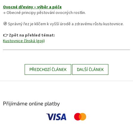
Ovocné dřeviny – výběr a péče
→ Obecné principy pěstování ovocných rostlin.
🧭 Správný řez je klíčem k vyšší úrodě a zdravému růstu kustovnice.
👉 Zpět na přehled témat:
Kustovnice čínská (goji)
PŘEDCHOZÍ ČLÁNEK
DALŠÍ ČLÁNEK
Z
á
p
a
Přijímáme online platby
t
í