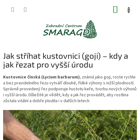
Přejít
NÁKUP
na
obsah
KOŠÍK
Jak stříhat kustovnici (goji) – kdy a
jak řezat pro vyšší úrodu
Kustovnice čínská (Lycium barbarum)
, známá jako goji, roste rychle
a bez pravidelného řezu vytváří dlouhé, řídké výhony s nižší plodností.
Správně provedený řez podporuje hustotu keře, tvorbu nových výhonů
i vyšší úrodu. Důležité je vědět, kdy a jak řez provádět, aby rostlina
zůstala vitální a dobře plodila i v dalších letech.