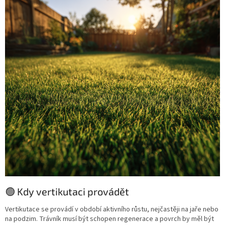
🟢 Kdy vertikutaci provádět
Vertikutace se provádí v období aktivního růstu, nejčastěji na jaře nebo
na podzim. Trávník musí být schopen regenerace a povrch by měl být