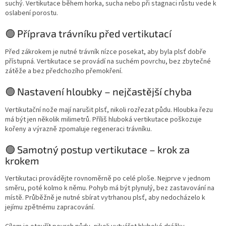
suchý. Vertikutace během horka, sucha nebo při stagnaci růstu vede k
oslabení porostu.
🟢 Příprava trávníku před vertikutací
Před zákrokem je nutné trávník nízce posekat, aby byla plsť dobře
přístupná. Vertikutace se provádí na suchém povrchu, bez zbytečné
zátěže a bez předchozího přemokření.
🟢 Nastavení hloubky – nejčastější chyba
Vertikutační nože mají narušit plsť, nikoli rozřezat půdu. Hloubka řezu
má být jen několik milimetrů. Příliš hluboká vertikutace poškozuje
kořeny a výrazně zpomaluje regeneraci trávníku.
🟢 Samotný postup vertikutace – krok za
krokem
Vertikutaci provádějte rovnoměrně po celé ploše. Nejprve v jednom
směru, poté kolmo k němu. Pohyb má být plynulý, bez zastavování na
místě. Průběžně je nutné sbírat vytrhanou plsť, aby nedocházelo k
jejímu zpětnému zapracování.