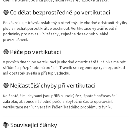
Cílem je otevřít povrch půdy, nikoli vytvářet hluboké drážky.
🟢 Co dělat bezprostředně po vertikutaci
Po zákroku je trávník oslabený a otevřený. Je vhodné odstranit zbytky
plsti a nechat porost krátce oschnout. Vertikutace vytváří ideální
podmínky pro navazující zásahy, zejména dosev nebo lehké
provzdušnění.
🟢 Péče po vertikutaci
V prvních dnech po vertikutaci je vhodné omezit zátěž. Zálivka má být
střídmá a přizpůsobená počasí. Trávník se regeneruje rychleji, pokud
má dostatek světla a přístup vzduchu.
🟢 Nejčastější chyby při vertikutaci
Nejčastějšími chybami jsou příliš hluboký řez, špatné načasování
zákroku, absence následné péče a zbytečně časté opakování.
Vertikutace není univerzální řešení každého problému trávníku.
📚 Související články