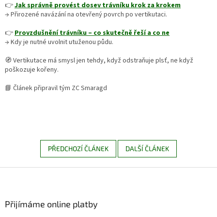
👉
Jak správně provést dosev trávníku krok za krokem
→ Přirozené navázání na otevřený povrch po vertikutaci.
👉
Provzdušnění trávníku – co skutečně řeší a co ne
→ Kdy je nutné uvolnit utuženou půdu.
🧭 Vertikutace má smysl jen tehdy, když odstraňuje plsť, ne když
poškozuje kořeny.
📘 Článek připravil tým ZC Smaragd
PŘEDCHOZÍ ČLÁNEK
DALŠÍ ČLÁNEK
Z
á
p
a
Přijímáme online platby
t