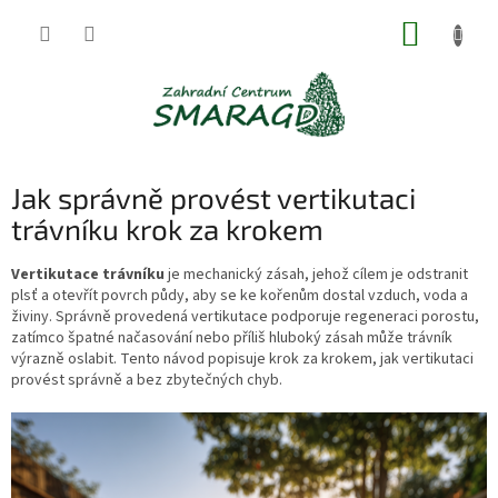
Přejít
NÁKUP
na
obsah
KOŠÍK
Jak správně provést vertikutaci
trávníku krok za krokem
Vertikutace trávníku
je mechanický zásah, jehož cílem je odstranit
plsť a otevřít povrch půdy, aby se ke kořenům dostal vzduch, voda a
živiny. Správně provedená vertikutace podporuje regeneraci porostu,
zatímco špatné načasování nebo příliš hluboký zásah může trávník
výrazně oslabit. Tento návod popisuje krok za krokem, jak vertikutaci
provést správně a bez zbytečných chyb.