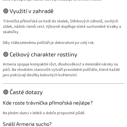
🟢 Využití v zahradě
Trávnička přímořská se hodí do skalek, štěrkových záhonů, suchých
zídek, nádob i lemů cest. Výborně doplňuje nízké suchomilné trvalky a
skalničky.
Díky stálezelenému polštáři je dekorativní po celý rok.
🟢 Celkový charakter rostliny
Armeria spojuje kompaktní růst, dlouhověkost a minimální nároky na
péči. Na vhodném stanovišti vytváří pravidelné polštáře, které každé
jaro pokrývají desítky kulovitých květenství.
🟢 Časté dotazy
Kde roste trávnička přímořská nejlépe?
Na plném slunci v lehké a dobře propustné půdě.
Snáší Armeria sucho?