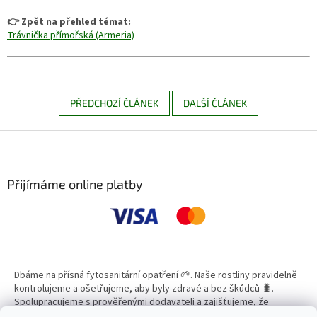
👉 Zpět na přehled témat:
Trávnička přímořská (Armeria)
PŘEDCHOZÍ ČLÁNEK
DALŠÍ ČLÁNEK
Z
á
p
a
Přijímáme online platby
t
í
Dbáme na přísná fytosanitární opatření 🌱. Naše rostliny pravidelně
kontrolujeme a ošetřujeme, aby byly zdravé a bez škůdců 🐛.
Spolupracujeme s prověřenými dodavateli a zajišťujeme, že
všechny produkty splňují vysoké standardy kvality.