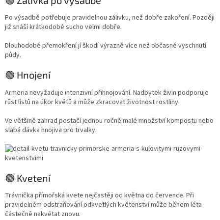
Po výsadbě potřebuje pravidelnou zálivku, než dobře zakoření. Později
již snáší krátkodobé sucho velmi dobře.
Dlouhodobé přemokření jí škodí výrazně více než občasné vyschnutí
půdy.
🟢 Hnojení
Armeria nevyžaduje intenzivní přihnojování. Nadbytek živin podporuje
růst listů na úkor květů a může zkracovat životnost rostliny.
Ve většině zahrad postačí jednou ročně malé množství kompostu nebo
slabá dávka hnojiva pro trvalky.
🟢 Kvetení
Trávnička přímořská kvete nejčastěji od května do července. Při
pravidelném odstraňování odkvetlých květenství může během léta
částečně nakvétat znovu.