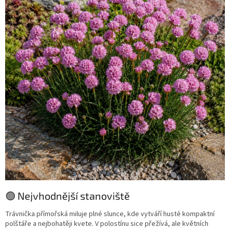
🟢 Nejvhodnější stanoviště
Trávnička přímořská miluje plné slunce, kde vytváří husté kompaktní
polštáře a nejbohatěji kvete. V polostínu sice přežívá, ale květních