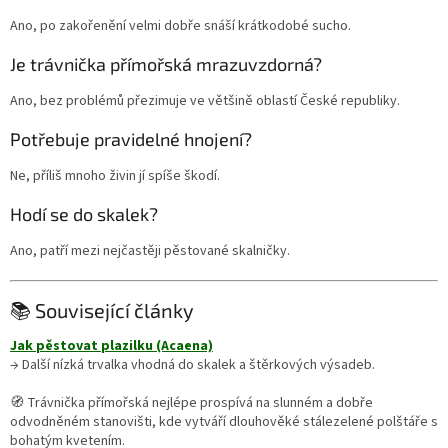
Ano, po zakořenění velmi dobře snáší krátkodobé sucho.
Je trávnička přímořská mrazuvzdorná?
Ano, bez problémů přezimuje ve většině oblastí České republiky.
Potřebuje pravidelné hnojení?
Ne, příliš mnoho živin jí spíše škodí.
Hodí se do skalek?
Ano, patří mezi nejčastěji pěstované skalničky.
📚 Související články
Jak pěstovat plazilku (Acaena)
→ Další nízká trvalka vhodná do skalek a štěrkových výsadeb.
🧭 Trávnička přímořská nejlépe prospívá na slunném a dobře
odvodněném stanovišti, kde vytváří dlouhověké stálezelené polštáře s
bohatým kvetením.