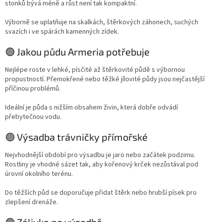
stonků bývá méně a růst není tak kompaktní.
Výborně se uplatňuje na skalkách, štěrkových záhonech, suchých
svazích i ve spárách kamenných zídek.
🟢 Jakou půdu Armeria potřebuje
Nejlépe roste v lehké, písčité až štěrkovité půdě s výbornou
propustností. Přemokřené nebo těžké jílovité půdy jsou nejčastější
příčinou problémů.
Ideální je půda s nižším obsahem živin, která dobře odvádí
přebytečnou vodu.
🟢 Výsadba trávničky přímořské
Nejvhodnější období pro výsadbu je jaro nebo začátek podzimu.
Rostliny je vhodné sázet tak, aby kořenový krček nezůstával pod
úrovní okolního terénu.
Do těžších půd se doporučuje přidat štěrk nebo hrubší písek pro
zlepšení drenáže.
🟢 Zálivka po výsadbě