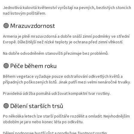
Jednotlivá kulovitá květenství vyrůstají na pevných, bezlistých stoncích
nad listovým polštářem.
🟢 Mrazuvzdornost
Armeria je plně mrazuvzdorná a dobře snáší zimní podmínky ve střední
Evropě. Důležitější než nízké teploty je ochrana před zimní vlhkostí.
Na dobře odvodněném stanovišti přezimuje bez problémů.
🟢 Péče během roku
Během vegetace vyžaduje pouze odstraňování odkvetlých květů a
případných poškozených listů. Jinak patří mezi velmi nenáročné trvalky.
Pravidelná údržba pomáhá udržovat kompaktní tvar rostliny.
🟢 Dělení starších trsů
Po několika letech lze starší polštáře rozdělit a omladit. Nejvhodnějším
obdobím je jaro nebo konec léta po odkvětu.
Dělení podporuje hustší růst a prodlužuje životnost rostlin.