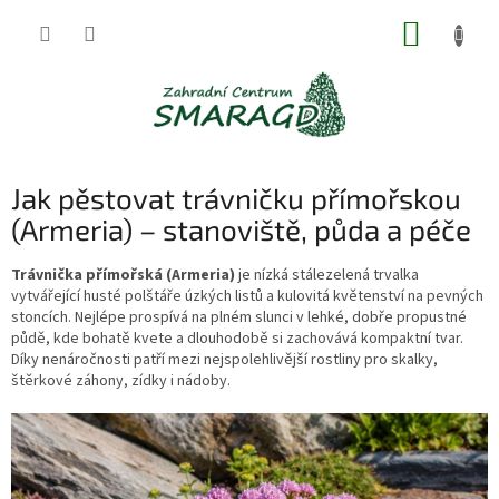
Přejít
NÁKUP
na
obsah
KOŠÍK
Jak pěstovat trávničku přímořskou
(Armeria) – stanoviště, půda a péče
Trávnička přímořská (Armeria)
je nízká stálezelená trvalka
vytvářející husté polštáře úzkých listů a kulovitá květenství na pevných
stoncích. Nejlépe prospívá na plném slunci v lehké, dobře propustné
půdě, kde bohatě kvete a dlouhodobě si zachovává kompaktní tvar.
Díky nenáročnosti patří mezi nejspolehlivější rostliny pro skalky,
štěrkové záhony, zídky i nádoby.