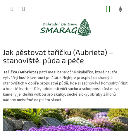
Přejít
NÁKUP
na
obsah
KOŠÍK
Jak pěstovat tařičku (Aubrieta) –
stanoviště, půda a péče
Tařička (Aubrieta)
patří mezi nenáročné skalničky, které na jaře
vytvářejí husté kvetoucí polštáře. Nejlépe prospívá na slunných
stanovištích v dobře propustné půdě, kde si zachovává kompaktní růst
a bohaté kvetení. Díky odolnosti vůči suchu a schopnosti růst mezi
kameny je ideální volbou pro skalky, suché zídky, obruby záhonů i
nádoby umístěné na plném slunci.