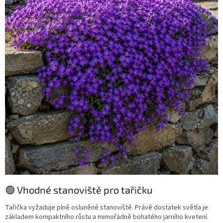
🟢 Vhodné stanoviště pro tařičku
Tařička vyžaduje plně osluněné stanoviště. Právě dostatek světla je
základem kompaktního růstu a mimořádně bohatého jarního kvetení.