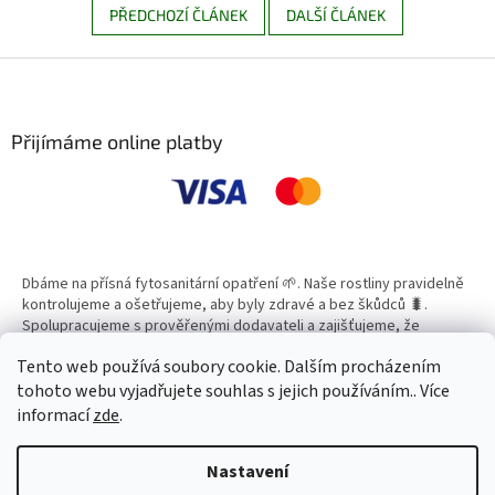
PŘEDCHOZÍ ČLÁNEK
DALŠÍ ČLÁNEK
Z
á
p
a
Přijímáme online platby
t
í
Dbáme na přísná fytosanitární opatření 🌱. Naše rostliny pravidelně
kontrolujeme a ošetřujeme, aby byly zdravé a bez škůdců 🐛.
Spolupracujeme s prověřenými dodavateli a zajišťujeme, že
všechny produkty splňují vysoké standardy kvality.
Tento web používá soubory cookie. Dalším procházením
tohoto webu vyjadřujete souhlas s jejich používáním.. Více
informací
zde
.
Vytvořil Shoptet
Nastavení