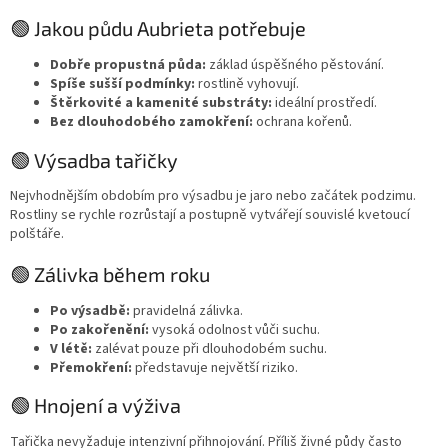
🟢 Jakou půdu Aubrieta potřebuje
Dobře propustná půda:
základ úspěšného pěstování.
Spíše sušší podmínky:
rostlině vyhovují.
Štěrkovité a kamenité substráty:
ideální prostředí.
Bez dlouhodobého zamokření:
ochrana kořenů.
🟢 Výsadba tařičky
Nejvhodnějším obdobím pro výsadbu je jaro nebo začátek podzimu.
Rostliny se rychle rozrůstají a postupně vytvářejí souvislé kvetoucí
polštáře.
🟢 Zálivka během roku
Po výsadbě:
pravidelná zálivka.
Po zakořenění:
vysoká odolnost vůči suchu.
V létě:
zalévat pouze při dlouhodobém suchu.
Přemokření:
představuje největší riziko.
🟢 Hnojení a výživa
Tařička nevyžaduje intenzivní přihnojování. Příliš živné půdy často