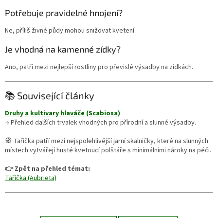
Potřebuje pravidelné hnojení?
Ne, příliš živné půdy mohou snižovat kvetení.
Je vhodná na kamenné zídky?
Ano, patří mezi nejlepší rostliny pro převislé výsadby na zídkách.
📚 Související články
Druhy a kultivary hlaváče (Scabiosa)
→ Přehled dalších trvalek vhodných pro přírodní a slunné výsadby.
🧭 Tařička patří mezi nejspolehlivější jarní skalničky, které na slunných
místech vytvářejí husté kvetoucí polštáře s minimálními nároky na péči.
👉 Zpět na přehled témat:
Tařička (Aubrieta)