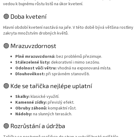
vedou k bujnému růstu listů na úkor kvetení.
🟢 Doba kvetení
Hlavní období kvetení nastává na jaře. V této době bývá většina rostliny
zakryta množstvím drobných květů.
🟢 Mrazuvzdornost
Plně mrazuvzdorná:
bez problémů přezimuje.
Stálezelené listy:
dekorativní i mimo sezónu.
Odolnost vůči větru:
vhodná na exponovaná místa.
Dlouhověkost:
při správném stanovišti.
🟢 Kde se tařička nejlépe uplatní
Skalky:
klasické využití.
Kamenné zídky:
převislý efekt.
Obruby záhonů:
kompaktní růst.
Nádoby:
na slunných terasách.
🟢 Rozrůstání a údržba
Tařička se postupně rozšiřuje do stran a vytváří husté polštáře.