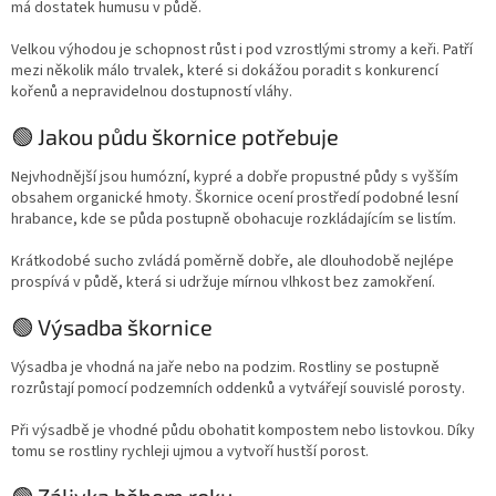
má dostatek humusu v půdě.
Velkou výhodou je schopnost růst i pod vzrostlými stromy a keři. Patří
mezi několik málo trvalek, které si dokážou poradit s konkurencí
kořenů a nepravidelnou dostupností vláhy.
🟢 Jakou půdu škornice potřebuje
Nejvhodnější jsou humózní, kypré a dobře propustné půdy s vyšším
obsahem organické hmoty. Škornice ocení prostředí podobné lesní
hrabance, kde se půda postupně obohacuje rozkládajícím se listím.
Krátkodobé sucho zvládá poměrně dobře, ale dlouhodobě nejlépe
prospívá v půdě, která si udržuje mírnou vlhkost bez zamokření.
🟢 Výsadba škornice
Výsadba je vhodná na jaře nebo na podzim. Rostliny se postupně
rozrůstají pomocí podzemních oddenků a vytvářejí souvislé porosty.
Při výsadbě je vhodné půdu obohatit kompostem nebo listovkou. Díky
tomu se rostliny rychleji ujmou a vytvoří hustší porost.
🟢 Zálivka během roku