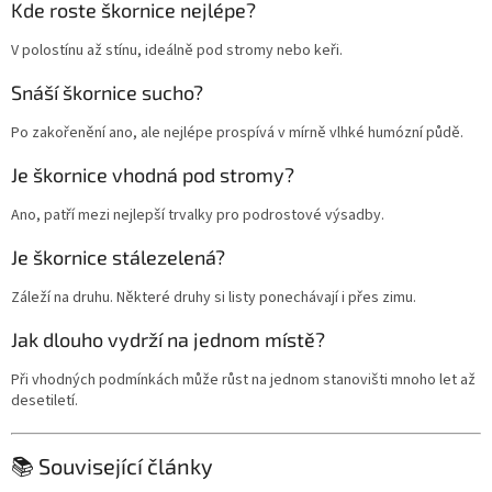
Kde roste škornice nejlépe?
V polostínu až stínu, ideálně pod stromy nebo keři.
Snáší škornice sucho?
Po zakořenění ano, ale nejlépe prospívá v mírně vlhké humózní půdě.
Je škornice vhodná pod stromy?
Ano, patří mezi nejlepší trvalky pro podrostové výsadby.
Je škornice stálezelená?
Záleží na druhu. Některé druhy si listy ponechávají i přes zimu.
Jak dlouho vydrží na jednom místě?
Při vhodných podmínkách může růst na jednom stanovišti mnoho let až
desetiletí.
📚 Související články