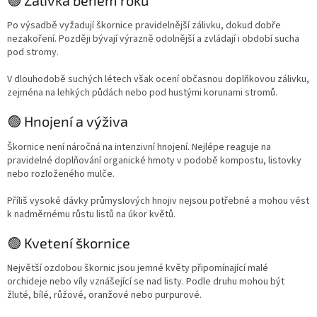
Po výsadbě vyžadují škornice pravidelnější zálivku, dokud dobře
nezakoření. Později bývají výrazně odolnější a zvládají i období sucha
pod stromy.
V dlouhodobě suchých létech však ocení občasnou doplňkovou zálivku,
zejména na lehkých půdách nebo pod hustými korunami stromů.
🟢 Hnojení a výživa
Škornice není náročná na intenzivní hnojení. Nejlépe reaguje na
pravidelné doplňování organické hmoty v podobě kompostu, listovky
nebo rozloženého mulče.
Příliš vysoké dávky průmyslových hnojiv nejsou potřebné a mohou vést
k nadměrnému růstu listů na úkor květů.
🟢 Kvetení škornice
Největší ozdobou škornic jsou jemné květy připomínající malé
orchideje nebo víly vznášející se nad listy. Podle druhu mohou být
žluté, bílé, růžové, oranžové nebo purpurové.