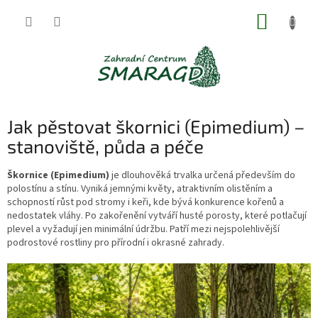
Přejít
NÁKUP
na
obsah
KOŠÍK
Jak pěstovat škornici (Epimedium) –
stanoviště, půda a péče
Škornice (Epimedium)
je dlouhověká trvalka určená především do
polostínu a stínu. Vyniká jemnými květy, atraktivním olistěním a
schopností růst pod stromy i keři, kde bývá konkurence kořenů a
nedostatek vláhy. Po zakořenění vytváří husté porosty, které potlačují
plevel a vyžadují jen minimální údržbu. Patří mezi nejspolehlivější
podrostové rostliny pro přírodní i okrasné zahrady.