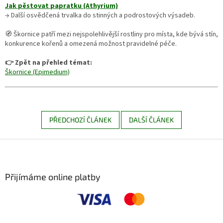
Jak pěstovat papratku (Athyrium)
→ Další osvědčená trvalka do stinných a podrostových výsadeb.
🧭 Škornice patří mezi nejspolehlivější rostliny pro místa, kde bývá stín,
konkurence kořenů a omezená možnost pravidelné péče.
👉 Zpět na přehled témat:
Škornice (Epimedium)
PŘEDCHOZÍ ČLÁNEK
DALŠÍ ČLÁNEK
Z
á
p
a
Přijímáme online platby
t
í