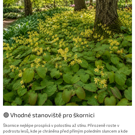
🟢 Vhodné stanoviště pro škornici
Škornice nejlépe prospívá v polostínu až stínu. Přirozeně roste v
podrostu lesů, kde je chráněna před přímým poledním sluncem a kde