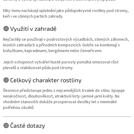
Díky tomu nacházejí uplatnění jako půdopokryvné rostliny pod stromy,
keři i ve stinných partiích zahrady.
🟢 Využití v zahradě
Nejčastěji se používají v podrostových výsadbách, stinných záhonech,
lesních zahradách a přírodních kompozicích. Dobře se kombinují s
bohyškami, kapradinami, bergéniemi nebo čemeřicemi.
Jejich schopnost vytvářet husté porosty pomáhá omezovat růst
plevelů a stabilizovat půdu pod stromy.
🟢 Celkový charakter rostliny
Škornice představuje jednu z nejcennějších trvalek do stínu. Spojuje
nenáročnost, dlouhověkost, atraktivní listy i jemné jarní květy. Na
vhodném stanovišti dokáže prosperovat desítky let s minimální
potřebou zásahů.
🟢 Časté dotazy