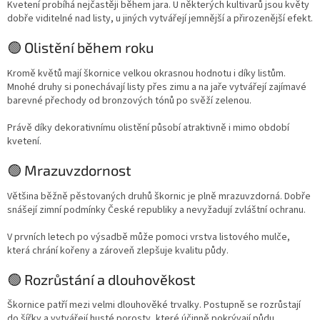
Kvetení probíhá nejčastěji během jara. U některých kultivarů jsou květy
dobře viditelné nad listy, u jiných vytvářejí jemnější a přirozenější efekt.
🟢 Olistění během roku
Kromě květů mají škornice velkou okrasnou hodnotu i díky listům.
Mnohé druhy si ponechávají listy přes zimu a na jaře vytvářejí zajímavé
barevné přechody od bronzových tónů po svěží zelenou.
Právě díky dekorativnímu olistění působí atraktivně i mimo období
kvetení.
🟢 Mrazuvzdornost
Většina běžně pěstovaných druhů škornic je plně mrazuvzdorná. Dobře
snášejí zimní podmínky České republiky a nevyžadují zvláštní ochranu.
V prvních letech po výsadbě může pomoci vrstva listového mulče,
která chrání kořeny a zároveň zlepšuje kvalitu půdy.
🟢 Rozrůstání a dlouhověkost
Škornice patří mezi velmi dlouhověké trvalky. Postupně se rozrůstají
do šířky a vytvářejí husté porosty, které účinně pokrývají půdu.