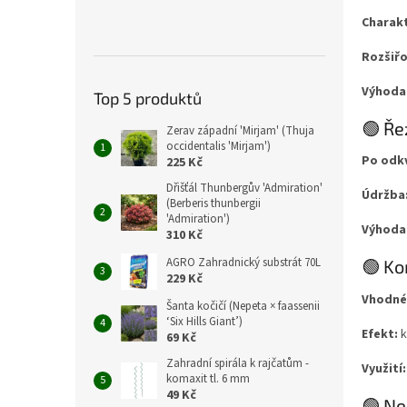
Charakt
Rozšiřo
Výhoda
Top 5 produktů
🟢 Ře
Zerav západní 'Mirjam' (Thuja
occidentalis 'Mirjam')
Po odk
225 Kč
Dřišťál Thunbergův 'Admiration'
Údržba
(Berberis thunbergii
'Admiration')
Výhoda
310 Kč
AGRO Zahradnický substrát 70L
🟢 K
229 Kč
Vhodné
Šanta kočičí (Nepeta × faassenii
‘Six Hills Giant’)
Efekt:
k
69 Kč
Zahradní spirála k rajčatům -
Využití:
komaxit tl. 6 mm
49 Kč
🟢 Ne