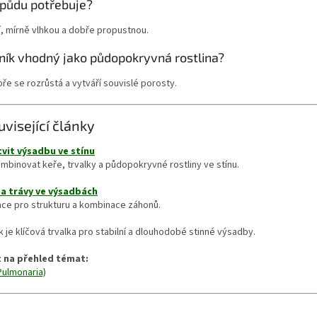
 půdu potřebuje?
, mírně vlhkou a dobře propustnou.
cník vhodný jako půdopokryvná rostlina?
ře se rozrůstá a vytváří souvislé porosty.
uvisející články
tvit výsadbu ve stínu
mbinovat keře, trvalky a půdopokryvné rostliny ve stínu.
 a trávy ve výsadbách
ace pro strukturu a kombinace záhonů.
ík je klíčová trvalka pro stabilní a dlouhodobé stinné výsadby.
 na přehled témat:
(Pulmonaria)