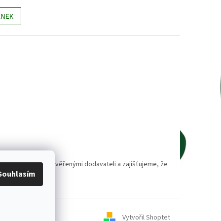
ÁNEK
polupracujeme s prověřenými dodavateli a zajišťujeme, že
Souhlasím
Vytvořil Shoptet