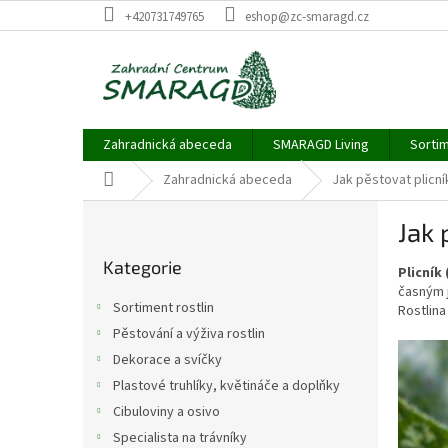
Přejít
+420731749765
eshop@zc-smaragd.cz
na
obsah
Zahradnická abeceda
SMARAGD Living
Sortim
Domů
Zahradnická abeceda
Jak pěstovat plicní
P
Jak 
o
Přeskočit
s
Kategorie
kategorie
Plicník
t
časným j
r
Sortiment rostlin
Rostlina
a
Pěstování a výživa rostlin
n
Dekorace a svíčky
n
í
Plastové truhlíky, květináče a doplňky
p
Cibuloviny a osivo
a
Specialista na trávníky