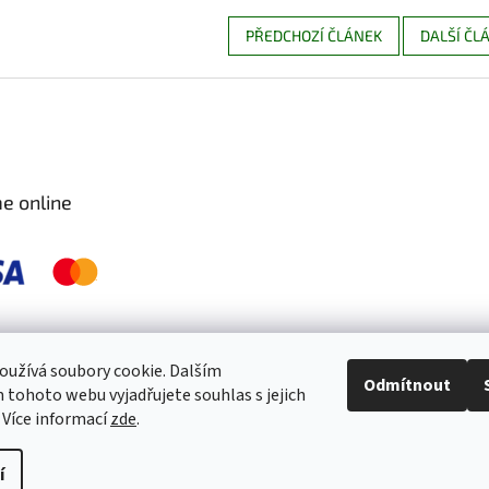
PŘEDCHOZÍ ČLÁNEK
DALŠÍ ČL
e online
 pravidelně kontrolujeme a ošetřujeme, aby byly zdravé a bez škůdců 🐛. S
užívá soubory cookie. Dalším
Odmítnout
tohoto webu vyjadřujete souhlas s jejich
 Více informací
zde
.
í
práva vyhrazena.