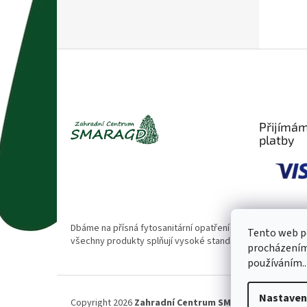
Z
á
p
a
t
Přijímám
í
platby
Dbáme na přísná fytosanitární opatření 🌱. Naše rostliny
Tento web po
všechny produkty splňují vysoké standardy kvality.
procházením 
používáním..
Nastaven
Copyright 2026
Zahradní Centrum SMARAGD
. Všechna 