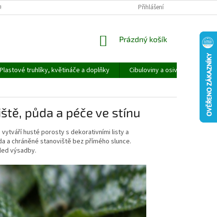
ORMULÁŘ PRO UPLATNĚNÍ REKLAMACE
REKLAMAČNÍ ŘÁD
Přihlášení
NÁKUPNÍ
Prázdný košík
KOŠÍK
Plastové truhlíky, květináče a doplňky
Cibuloviny a osivo
Speci
iště, půda a péče ve stínu
 vytváří husté porosty s dekorativními listy a
da a chráněné stanoviště bez přímého slunce.
hled výsadby.