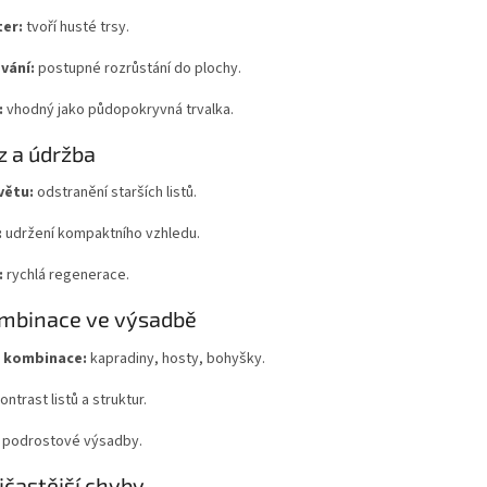
er:
tvoří husté trsy.
vání:
postupné rozrůstání do plochy.
:
vhodný jako půdopokryvná trvalka.
z a údržba
větu:
odstranění starších listů.
:
udržení kompaktního vzhledu.
:
rychlá regenerace.
ombinace ve výsadbě
 kombinace:
kapradiny, hosty, bohyšky.
ontrast listů a struktur.
podrostové výsadby.
jčastější chyby