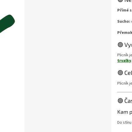
Přímé s
Sucho:
Přemok
🟢 Vy
Plicník j
trvalky
.
🟢 Ce
Plicník j
🟢 Ča
Kam pl
Do stínu