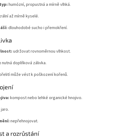
typ:
humózní, propustná a mírně vlhká.
rální až mírně kyselé.
áší:
dlouhodobé sucho i přemokření.
livka
lnost:
udržovat rovnoměrnou vlhkost.
:
nutná doplňková zálivka.
přelití může vést k poškození kořenů.
ojení
jiva:
kompost nebo lehké organické hnojivo.
jaro.
nění:
nepřehnojovat.
st a rozrůstání