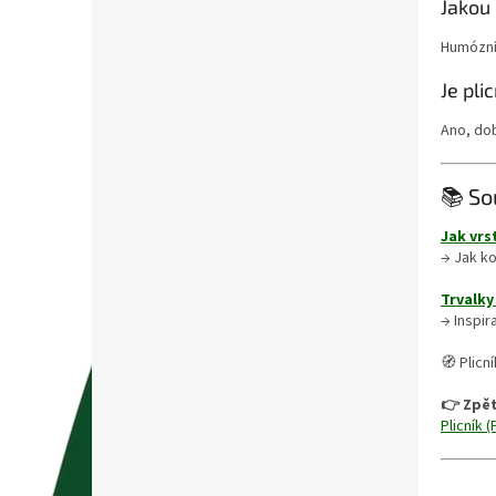
Jakou
Humózní
Je pli
Ano, dob
📚 So
Jak vrs
→ Jak ko
Trvalky
→ Inspir
🧭 Plicn
👉 Zpět
Plicník 