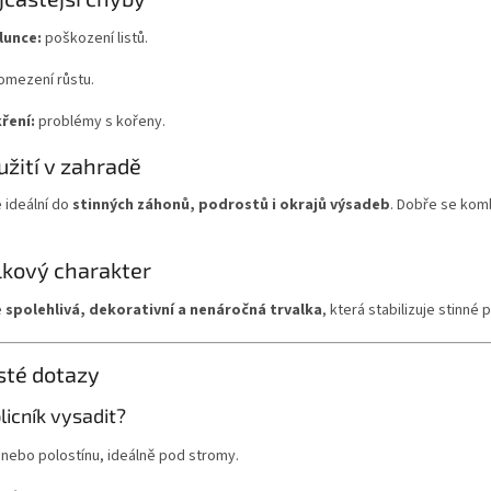
lunce:
poškození listů.
omezení růstu.
ření:
problémy s kořeny.
užití v zahradě
e ideální do
stinných záhonů, podrostů i okrajů výsadeb
. Dobře se komb
lkový charakter
e
spolehlivá, dekorativní a nenáročná trvalka
, která stabilizuje stinné 
sté dotazy
icník vysadit?
 nebo polostínu, ideálně pod stromy.