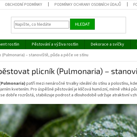
OBCHODNÍ PODMÍNKY
PODMÍNKY OCHRANY OSOBNÍCH ÚDAJŮ
F
HLEDAT
ent rostlin
Pěstování a výživa rostlin
Dekorace a svíčky
k (Pulmonaria) – stanoviště, půda a péče ve stínu
pěstovat plicník (Pulmonaria) – stanov
 (Pulmonaria)
patří mezi nenáročné trvalky ideální do stínu a polostínu, kde
arním kvetením. Pro úspěšné pěstování je klíčová humózní, mírně vlhká pů
 se dobře rozrůstá, stabilizuje podrost a dlouhodobě udržuje atraktivní vz