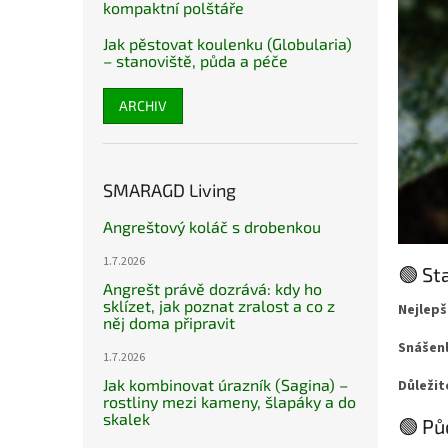
kompaktní polštáře
Jak pěstovat koulenku (Globularia)
– stanoviště, půda a péče
ARCHIV
SMARAGD Living
Angreštový koláč s drobenkou
1.7.2026
🟢 St
Angrešt právě dozrává: kdy ho
sklízet, jak poznat zralost a co z
Nejlepš
něj doma připravit
Snášenl
1.7.2026
Jak kombinovat úrazník (Sagina) –
Důležit
rostliny mezi kameny, šlapáky a do
skalek
🟢 Pů