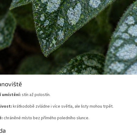
anoviště
í umístění:
stín až polostín.
ivost:
krátkodobě zvládne i více světla, ale listy mohou trpět.
é:
chráněné místo bez přímého poledního slunce.
da