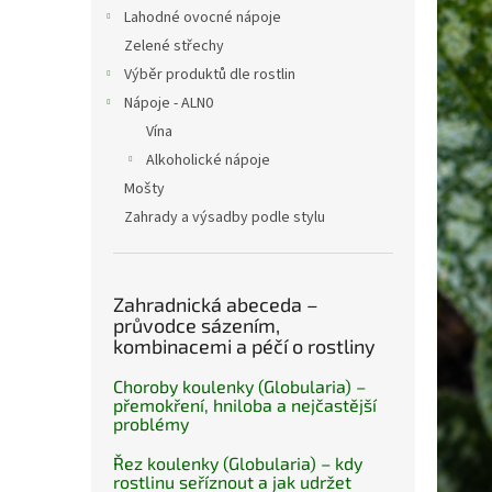
n
Lahodné ovocné nápoje
e
Zelené střechy
l
Výběr produktů dle rostlin
Nápoje - ALN0
Vína
Alkoholické nápoje
Mošty
Zahrady a výsadby podle stylu
Zahradnická abeceda –
průvodce sázením,
kombinacemi a péčí o rostliny
Choroby koulenky (Globularia) –
přemokření, hniloba a nejčastější
problémy
Řez koulenky (Globularia) – kdy
rostlinu seříznout a jak udržet