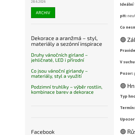
28.6.2026
Ideální 
ARCHIV
pH:
neut
Co nesn
Dekorace a aranžmá – styl,
🟢 Zá
materiály a sezónní inspirace
Pravide
Druhy vánočních girland –
jehličnaté, LED i přírodní
V suchu
Co jsou vánoční girlandy –
Pozor:
materiály, styl a využití
🟢 Hn
Podzimní truhlíky – výběr rostlin,
kombinace barev a dekorace
Typ hno
Termín:
Upozor
🟢 Rů
Facebook