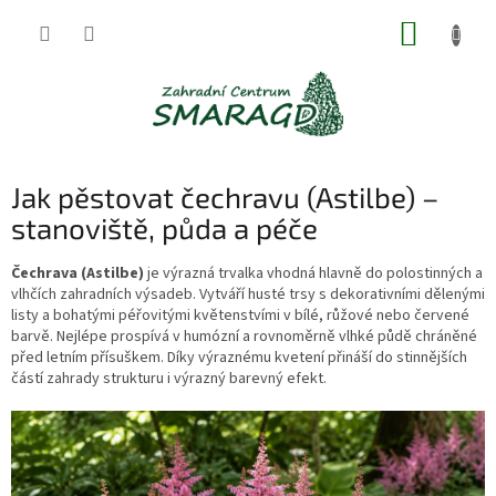
Přejít
NÁKUP
na
obsah
KOŠÍK
Jak pěstovat čechravu (Astilbe) –
stanoviště, půda a péče
Čechrava (Astilbe)
je výrazná trvalka vhodná hlavně do polostinných a
vlhčích zahradních výsadeb. Vytváří husté trsy s dekorativními dělenými
listy a bohatými péřovitými květenstvími v bílé, růžové nebo červené
barvě. Nejlépe prospívá v humózní a rovnoměrně vlhké půdě chráněné
před letním přísuškem. Díky výraznému kvetení přináší do stinnějších
částí zahrady strukturu i výrazný barevný efekt.