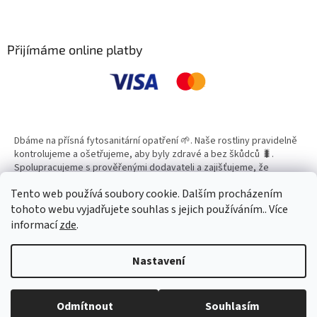
Z
á
p
a
Přijímáme online platby
t
í
Dbáme na přísná fytosanitární opatření 🌱. Naše rostliny pravidelně
kontrolujeme a ošetřujeme, aby byly zdravé a bez škůdců 🐛.
Spolupracujeme s prověřenými dodavateli a zajišťujeme, že
všechny produkty splňují vysoké standardy kvality.
Tento web používá soubory cookie. Dalším procházením
tohoto webu vyjadřujete souhlas s jejich používáním.. Více
informací
zde
.
Vytvořil Shoptet
Nastavení
Copyright 2026
Zahradní Centrum SMARAGD
. Všechna práva
Odmítnout
Souhlasím
vyhrazena.