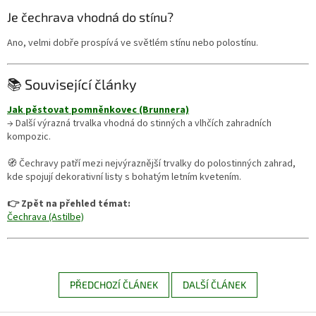
Je čechrava vhodná do stínu?
Ano, velmi dobře prospívá ve světlém stínu nebo polostínu.
📚 Související články
Jak pěstovat pomněnkovec (Brunnera)
→ Další výrazná trvalka vhodná do stinných a vlhčích zahradních
kompozic.
🧭 Čechravy patří mezi nejvýraznější trvalky do polostinných zahrad,
kde spojují dekorativní listy s bohatým letním kvetením.
👉 Zpět na přehled témat:
Čechrava (Astilbe)
PŘEDCHOZÍ ČLÁNEK
DALŠÍ ČLÁNEK