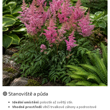
🟢 Stanoviště a půda
Ideální umístění:
polostín až světlý stín.
Vhodné prostředí:
vlhčí trvalkové záhony a podrostové