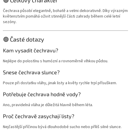
🟢 Celkový charakter
Čechrava působí elegantně, bohatě a velmi dekorativně. Díky výrazným
květenstvím pomáhá oživit stinnější části zahrady během celé letní
sezóny.
🟢 Časté dotazy
Kam vysadit čechravu?
Nejlépe do polostínu s humózní a rovnoměrně vlhkou půdou.
Snese čechrava slunce?
Pouze při dostatku vláhy, jinak listy a květy rychle trpí přísuškem.
Potřebuje čechrava hodně vody?
Ano, pravidelná vláha je důležitá hlavně během léta.
Proč čechravě zasychají listy?
Nejčastější příčinou bývá dlouhodobé sucho nebo příliš silné slunce.