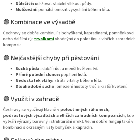
Důležité:
udržovat stabilní vlhkost půdy.
Mulčování:
pomáhá omezit vysychání během léta.
🟢 Kombinace ve výsadbě
Čechravy se dobře kombinují s bohyškami, kapradinami, pomněnkovci
nebo dalšími 👉
trvalkami
vhodnými do polostínu a vlhčích zahradních
kompozic.
🟢 Nejčastější chyby při pěstování
Suchá půda:
slabší růst a menší květenství.
Přímé polední slunce:
popálení listů.
Nedostatek vláhy:
ztráta vitality během léta.
Dlouhodobé sucho:
omezení hustoty trsů a kratší kvetení.
🟢 Využití v zahradě
Čechravy se využívají hlavně v
polostinných záhonech,
podrostových výsadbách a vlhčích zahradních kompozicích
, kde
vytváří výrazný barevný i strukturální efekt. Velmi dobře fungují také v
kombinaci s okrasnými listy bohyšek a kapradin.