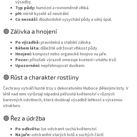
výsadby.
Typ půdy:
humózní a rovnoměrně vlhká.
pH:
mírně kyselé až neutrální.
Co nesnáší:
dlouhodobé vysychání půdy a silný úpal.
🟢 Zálivka a hnojení
Po výsadbě:
pravidelná a stabilní zálivka.
Během léta:
důležité udržovat vlhkost půdy.
Hnojení:
kompost nebo organické hnojivo na jaře.
Pozor:
přísušek výrazně omezuje kvetení i vitalitu trsů.
Upozornění:
nepřehnojovat dusíkem.
🟢 Růst a charakter rostliny
Čechravy vytváří husté trsy s dekorativními hluboce dělenými listy. V
létě nad nimi vyrůstají nápadná péřovitá květenství v různých
barevných odstínech, která dodávají výsadbě lehkost a výraznou
strukturu.
🟢 Řez a údržba
Po odkvětu:
lze odstranit suchá květenství.
Na jaře:
odstranění starých listů a suchých částí.