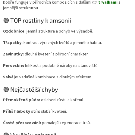
Dobře funguje v přírodních kompozicích s dalšími 👉
trvalkami
s
jemnější strukturou.
🟢 TOP rostliny k amsonii
Ozdobnice:
jemná struktura a pohyb ve výsadbě.
Třapatky:
kontrast výrazných květů a jemného habitu.
Zavinutky:
dlouhé kvetení a přírodní charakter.
Perovskie:
lehkost a podobné nároky na stanoviště.
Šalvěje:
vzdušné kombinace s dlouhým efektem.
🟢 Nejčastější chyby
Přemokřená půda:
oslabení růstu a kořenů.
Příliš hluboký stín:
slabší kvetení.
Časté přesazování:
pomalejší regenerace trsů.