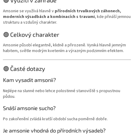
🟢 Využití v zahradě
Amsonie se využívá hlavně v
přírodních trvalkových záhonech,
moderních výsadbách a kombinacích s travami
, kde přináší jemnou
strukturu a vzdušný charakter.
🟢 Celkový charakter
Amsonie působí elegantně, klidně a přirozeně. Vyniká hlavně jemným
habitem, světle modrým kvetením a výrazným podzimním efektem.
🟢 Časté dotazy
Kam vysadit amsonii?
Nejlépe na slunné nebo lehce polostinné stanoviště s propustnou
půdou.
Snáší amsonie sucho?
Po zakořenění zvládá kratší období sucha poměrně dobře.
Je amsonie vhodná do přírodních výsadeb?