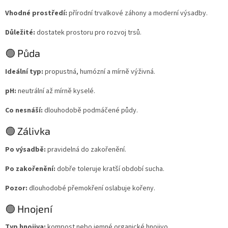
Vhodné prostředí:
přírodní trvalkové záhony a moderní výsadby.
Důležité:
dostatek prostoru pro rozvoj trsů.
🟢 Půda
Ideální typ:
propustná, humózní a mírně výživná.
pH:
neutrální až mírně kyselé.
Co nesnáší:
dlouhodobě podmáčené půdy.
🟢 Zálivka
Po výsadbě:
pravidelná do zakořenění.
Po zakořenění:
dobře toleruje kratší období sucha.
Pozor:
dlouhodobé přemokření oslabuje kořeny.
🟢 Hnojení
Typ hnojiva:
kompost nebo jemné organické hnojivo.