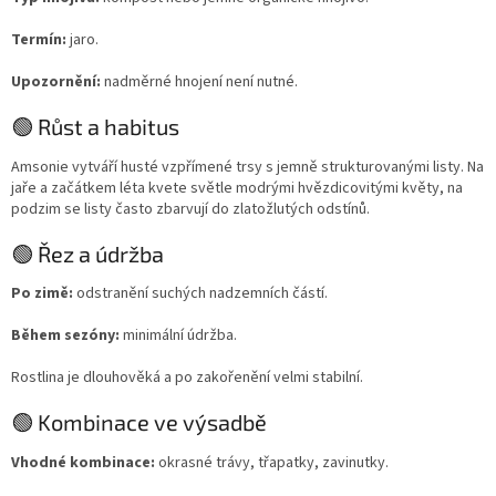
Termín:
jaro.
Upozornění:
nadměrné hnojení není nutné.
🟢 Růst a habitus
Amsonie vytváří husté vzpřímené trsy s jemně strukturovanými listy. Na
jaře a začátkem léta kvete světle modrými hvězdicovitými květy, na
podzim se listy často zbarvují do zlatožlutých odstínů.
🟢 Řez a údržba
Po zimě:
odstranění suchých nadzemních částí.
Během sezóny:
minimální údržba.
Rostlina je dlouhověká a po zakořenění velmi stabilní.
🟢 Kombinace ve výsadbě
Vhodné kombinace:
okrasné trávy, třapatky, zavinutky.