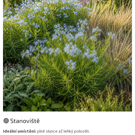
🟢 Stanoviště
Ideální umístění:
plné slunce až lehký polostín.