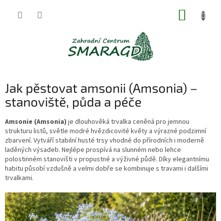
Přejít
NÁKUP
na
obsah
KOŠÍK
Jak pěstovat amsonii (Amsonia) –
stanoviště, půda a péče
Amsonie (Amsonia)
je dlouhověká trvalka ceněná pro jemnou
strukturu listů, světle modré hvězdicovité květy a výrazné podzimní
zbarvení. Vytváří stabilní husté trsy vhodné do přírodních i moderně
laděných výsadeb. Nejlépe prospívá na slunném nebo lehce
polostinném stanovišti v propustné a výživné půdě. Díky elegantnímu
habitu působí vzdušně a velmi dobře se kombinuje s travami i dalšími
trvalkami.