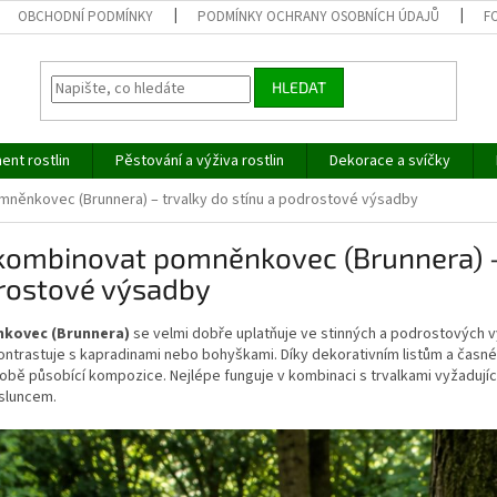
OBCHODNÍ PODMÍNKY
PODMÍNKY OCHRANY OSOBNÍCH ÚDAJŮ
F
HLEDAT
ent rostlin
Pěstování a výživa rostlin
Dekorace a svíčky
něnkovec (Brunnera) – trvalky do stínu a podrostové výsadby
kombinovat pomněnkovec (Brunnera) – 
rostové výsadby
kovec (Brunnera)
se velmi dobře uplatňuje ve stinných a podrostových v
ntrastuje s kapradinami nebo bohyškami. Díky dekorativním listům a časné
obě působící kompozice. Nejlépe funguje v kombinaci s trvalkami vyžadují
sluncem.