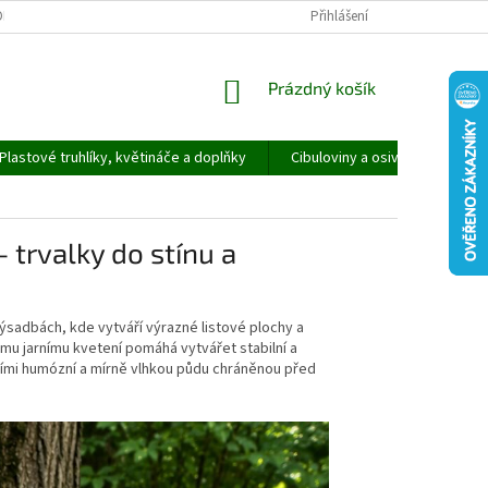
ORMULÁŘ PRO UPLATNĚNÍ REKLAMACE
REKLAMAČNÍ ŘÁD
Přihlášení
NÁKUPNÍ
Prázdný košík
KOŠÍK
Plastové truhlíky, květináče a doplňky
Cibuloviny a osivo
Speci
trvalky do stínu a
ýsadbách, kde vytváří výrazné listové plochy a
mu jarnímu kvetení pomáhá vytvářet stabilní a
cími humózní a mírně vlhkou půdu chráněnou před