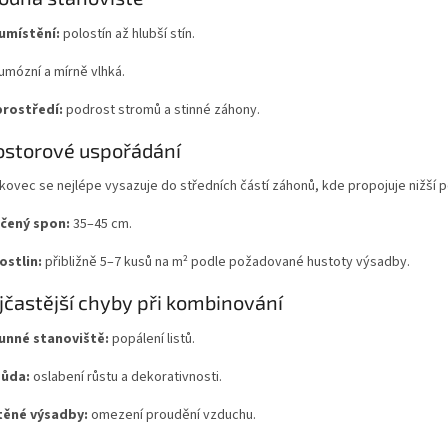
 umístění:
polostín až hlubší stín.
umózní a mírně vlhká.
rostředí:
podrost stromů a stinné záhony.
ostorové uspořádání
vec se nejlépe vysazuje do středních částí záhonů, kde propojuje nižší p
čený spon:
35–45 cm.
ostlin:
přibližně 5–7 kusů na m² podle požadované hustoty výsadby.
jčastější chyby při kombinování
slunné stanoviště:
popálení listů.
půda:
oslabení růstu a dekorativnosti.
těné výsadby:
omezení proudění vzduchu.