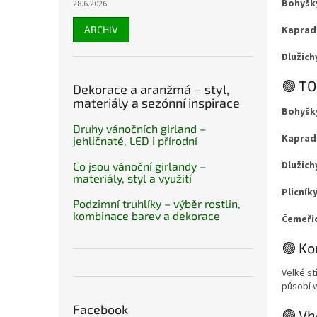
Bohyšk
28.6.2026
ARCHIV
Kaprad
Dlužich
🟢 TO
Dekorace a aranžmá – styl,
materiály a sezónní inspirace
Bohyšk
Druhy vánočních girland –
Kaprad
jehličnaté, LED i přírodní
Dlužich
Co jsou vánoční girlandy –
materiály, styl a využití
Plicníky
Podzimní truhlíky – výběr rostlin,
kombinace barev a dekorace
Čemeři
🟢 Ko
Velké st
působí v
Facebook
🟢 Vh