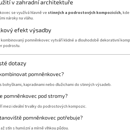
užití v zahradní architektuře
ovec se využívá hlavně ve
stinných a podrostových kompozicích
, kde
mi nároky na vláhu.
lkový efekt výsadby
 kombinovaný pomněnkovec vytváří klidné a dlouhodobě dekorativní kompoz
er podrostu.
sté dotazy
 kombinovat pomněnkovec?
 s bohyškami, kapradinami nebo dlužichami do stinných výsadeb.
se pomněnkovec pod stromy?
ří mezi ideální trvalky do podrostových kompozic.
stanoviště pomněnkovec potřebuje?
 až stín s humózní a mírně vlhkou půdou.