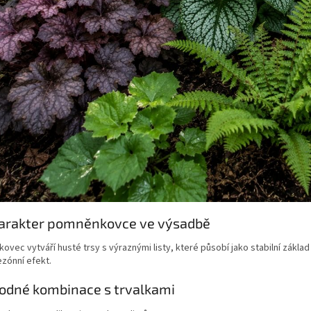
harakter pomněnkovce ve výsadbě
vec vytváří husté trsy s výraznými listy, které působí jako stabilní zákl
zónní efekt.
odné kombinace s trvalkami