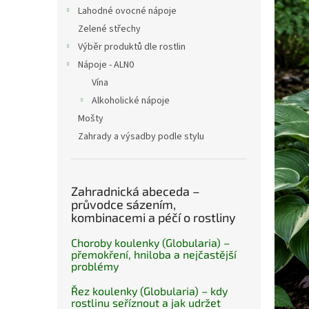
n
Lahodné ovocné nápoje
e
Zelené střechy
l
Výběr produktů dle rostlin
Nápoje - ALN0
Vína
Alkoholické nápoje
Mošty
Zahrady a výsadby podle stylu
Zahradnická abeceda –
průvodce sázením,
kombinacemi a péčí o rostliny
Choroby koulenky (Globularia) –
přemokření, hniloba a nejčastější
problémy
Řez koulenky (Globularia) – kdy
rostlinu seříznout a jak udržet