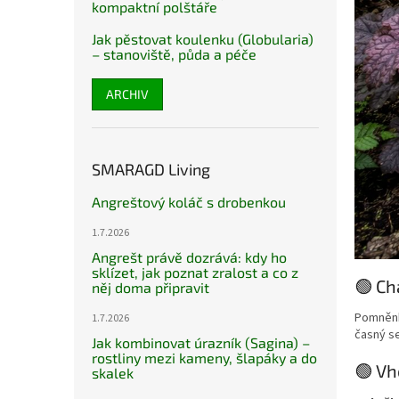
kompaktní polštáře
Jak pěstovat koulenku (Globularia)
– stanoviště, půda a péče
ARCHIV
SMARAGD Living
Angreštový koláč s drobenkou
1.7.2026
Angrešt právě dozrává: kdy ho
sklízet, jak poznat zralost a co z
🟢 C
něj doma připravit
Pomněnko
1.7.2026
časný se
Jak kombinovat úrazník (Sagina) –
rostliny mezi kameny, šlapáky a do
🟢 Vh
skalek