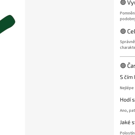
🟢 Vy
Pomněnk
podobný
🟢 Ce
Správně
charakt
🟢 Ča
S čím
Nejlépe
Hodí 
Ano, pat
Jaké 
Polostín