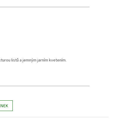
urou listů a jemným jarním kvetením.
ÁNEK