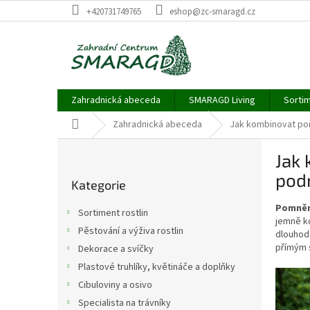
Přejít
+420731749765
eshop@zc-smaragd.cz
na
obsah
Zahradnická abeceda
SMARAGD Living
Sortim
Domů
Zahradnická abeceda
Jak kombinovat pom
P
Jak 
o
Přeskočit
s
pod
Kategorie
kategorie
t
r
Pomněn
Sortiment rostlin
a
jemně ko
Pěstování a výživa rostlin
dlouhod
n
přímým 
Dekorace a svíčky
n
í
Plastové truhlíky, květináče a doplňky
p
Cibuloviny a osivo
a
Specialista na trávníky