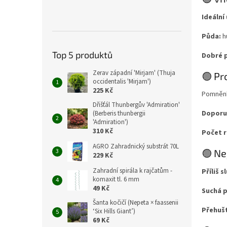
Ideální
Půda:
h
Top 5 produktů
Dobré p
Zerav západní 'Mirjam' (Thuja
🟢 Pr
occidentalis 'Mirjam')
225 Kč
Pomněnko
Dřišťál Thunbergův 'Admiration'
Doporu
(Berberis thunbergii
'Admiration')
310 Kč
Počet r
AGRO Zahradnický substrát 70L
🟢 Ne
229 Kč
Zahradní spirála k rajčatům -
Příliš 
komaxit tl. 6 mm
49 Kč
Suchá 
Šanta kočičí (Nepeta × faassenii
Přehuš
‘Six Hills Giant’)
69 Kč