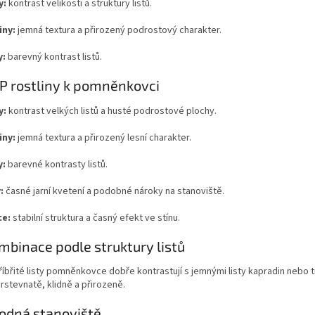
y:
kontrast velikosti a struktury listů.
iny:
jemná textura a přirozený podrostový charakter.
y:
barevný kontrast listů.
P rostliny k pomněnkovci
y:
kontrast velkých listů a husté podrostové plochy.
iny:
jemná textura a přirozený lesní charakter.
y:
barevné kontrasty listů.
:
časné jarní kvetení a podobné nároky na stanoviště.
ce:
stabilní struktura a časný efekt ve stínu.
mbinace podle struktury listů
říbřité listy pomněnkovce dobře kontrastují s jemnými listy kapradin nebo 
rstevnatě, klidně a přirozeně.
odná stanoviště