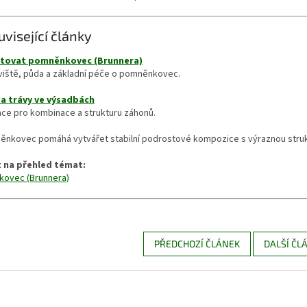
uvisející články
stovat pomněnkovec (Brunnera)
viště, půda a základní péče o pomněnkovec.
 a trávy ve výsadbách
ace pro kombinace a strukturu záhonů.
ěnkovec pomáhá vytvářet stabilní podrostové kompozice s výraznou strukt
 na přehled témat:
ovec (Brunnera)
PŘEDCHOZÍ ČLÁNEK
DALŠÍ ČL