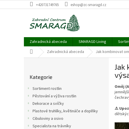
Přejít
+420731749765
eshop@zc-smaragd.cz
na
obsah
Zahradnická abeceda
SMARAGD Living
Sortim
Domů
Zahradnická abeceda
Jak kombinovat omě
P
Jak 
o
Přeskočit
s
výs
Kategorie
kategorie
t
r
Oměj (
Sortiment rostlin
a
jemnější
Pěstování a výživa rostlin
čechravy
n
Dekorace a svíčky
n
⚠️ Upoz
í
Plastové truhlíky, květináče a doplňky
dětskýc
p
Cibuloviny a osivo
a
Specialista na trávníky