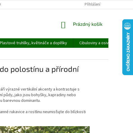
ORMULÁŘ PRO UPLATNĚNÍ REKLAMACE
REKLAMAČNÍ ŘÁD
Přihlášení
NÁKUPNÍ
Prázdný košík
KOŠÍK
Plastové truhlíky, květináče a doplňky
Cibuloviny a osivo
Speci
do polostínu a přírodní
ří výrazné vertikální akcenty a kontrastuje s
zní půdy, jako jsou bohyšky, kapradiny nebo
nou barevnou dominantu.
ranné rukavice a rostlinu neumisťujte do blízkosti