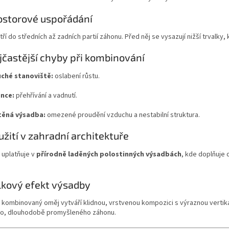
ostorové uspořádání
ří do středních až zadních partií záhonu. Před něj se vysazují nižší trvalky, k
jčastější chyby při kombinování
suché stanoviště:
oslabení růstu.
unce:
přehřívání a vadnutí.
těná výsadba:
omezené proudění vzduchu a nestabilní struktura.
užití v zahradní architektuře
 uplatňuje v
přírodně laděných polostinných výsadbách
, kde doplňuje 
lkový efekt výsadby
kombinovaný oměj vytváří klidnou, vrstvenou kompozici s výraznou vertikál
ího, dlouhodobě promyšleného záhonu.