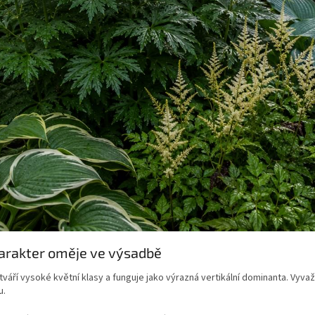
arakter oměje ve výsadbě
váří vysoké květní klasy a funguje jako výrazná vertikální dominanta. Vyvaž
u.