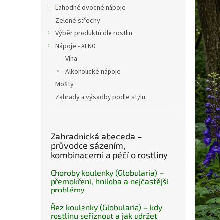
n
Lahodné ovocné nápoje
e
Zelené střechy
l
Výběr produktů dle rostlin
Nápoje - ALN0
Vína
Alkoholické nápoje
Mošty
Zahrady a výsadby podle stylu
Zahradnická abeceda –
průvodce sázením,
kombinacemi a péčí o rostliny
Choroby koulenky (Globularia) –
přemokření, hniloba a nejčastější
problémy
Řez koulenky (Globularia) – kdy
rostlinu seříznout a jak udržet