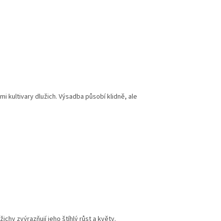
i kultivary dlužich. Výsadba působí klidně, ale
ichy zvýrazňují jeho štíhlý růst a květy.