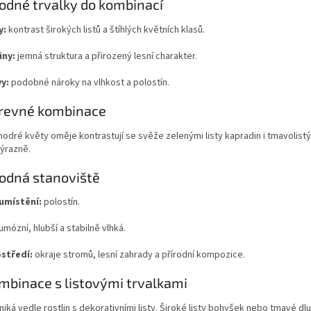
odné trvalky do kombinací
y:
kontrast širokých listů a štíhlých květních klasů.
iny:
jemná struktura a přirozený lesní charakter.
y:
podobné nároky na vlhkost a polostín.
arevné kombinace
odré květy oměje kontrastují se svěže zelenými listy kapradin i tmavolistým
výrazně.
odná stanoviště
 umístění:
polostín.
mózní, hlubší a stabilně vlhká.
středí:
okraje stromů, lesní zahrady a přírodní kompozice.
mbinace s listovými trvalkami
iká vedle rostlin s dekorativními listy. Široké listy bohyšek nebo tmavé dluž