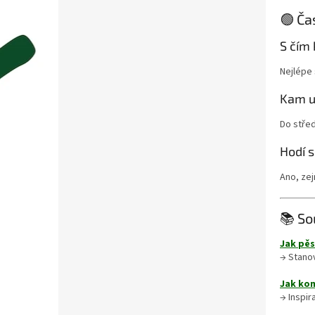
🟢 Ča
S čím
Nejlépe 
Kam u
Do střed
Hodí 
Ano, zej
📚 So
Jak pěs
→ Stanov
Jak kom
→ Inspir