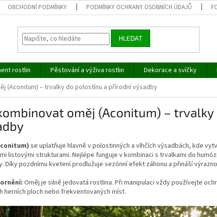
OBCHODNÍ PODMÍNKY
PODMÍNKY OCHRANY OSOBNÍCH ÚDAJŮ
F
HLEDAT
ent rostlin
Pěstování a výživa rostlin
Dekorace a svíčky
j (Aconitum) – trvalky do polostínu a přírodní výsadby
kombinovat oměj (Aconitum) – trvalky 
adby
Aconitum)
se uplatňuje hlavně v polostinných a vlhčích výsadbách, kde vytvá
mi listovými strukturami. Nejlépe funguje v kombinaci s trvalkami do humó
. Díky pozdnímu kvetení prodlužuje sezónní efekt záhonu a přináší výraz
ornění:
Oměj je silně jedovatá rostlina. Při manipulaci vždy používejte och
h herních ploch nebo frekventovaných míst.