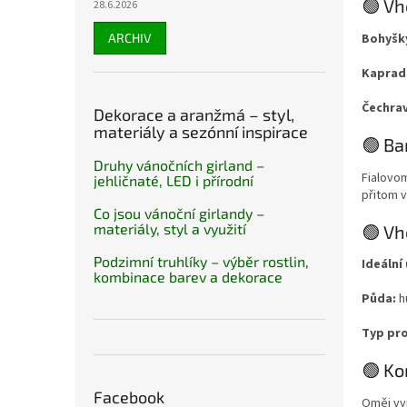
🟢 Vh
28.6.2026
ARCHIV
Bohyšk
Kaprad
Čechrav
Dekorace a aranžmá – styl,
materiály a sezónní inspirace
🟢 B
Druhy vánočních girland –
Fialovom
jehličnaté, LED i přírodní
přitom 
Co jsou vánoční girlandy –
materiály, styl a využití
🟢 Vh
Podzimní truhlíky – výběr rostlin,
Ideální
kombinace barev a dekorace
Půda:
hu
Typ pro
🟢 Ko
Facebook
Oměj vyn