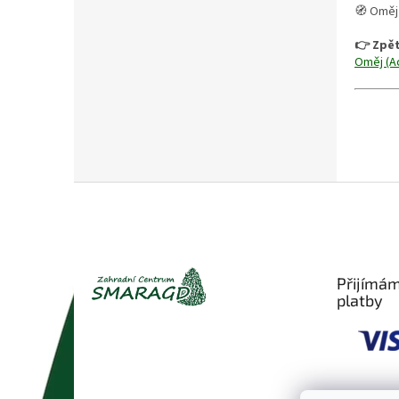
🧭 Oměj 
👉 Zpět
Oměj (A
Z
á
p
a
t
Přijímám
í
platby