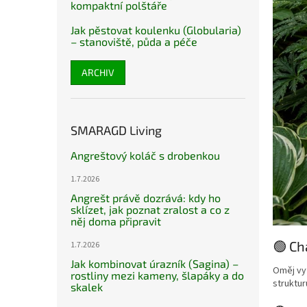
kompaktní polštáře
Jak pěstovat koulenku (Globularia)
– stanoviště, půda a péče
ARCHIV
SMARAGD Living
Angreštový koláč s drobenkou
1.7.2026
Angrešt právě dozrává: kdy ho
sklízet, jak poznat zralost a co z
něj doma připravit
🟢 Ch
1.7.2026
Jak kombinovat úrazník (Sagina) –
Oměj vyt
rostliny mezi kameny, šlapáky a do
struktur
skalek