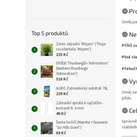
🟢 Pr
Oměj pat
Top 5 produktů
🟢 Ne
Zerav západní 'Mirjam' (Thuja
Příliš 
occidentalis 'Mirjam')
225 Kč
Plné sl
Dřišťál Thunbergův 'Admiration'
Přehuš
(Berberis thunbergii
'Admiration')
310 Kč
🟢 Vy
AGRO Zahradnický substrát 70L
Oměj se
229 Kč
půdu.
Zahradní spirála k rajčatům -
komaxit tl. 6 mm
🟢 Ce
49 Kč
Správně 
Šanta kočičí (Nepeta × faassenii
stabiln
‘Six Hills Giant’)
69 Kč