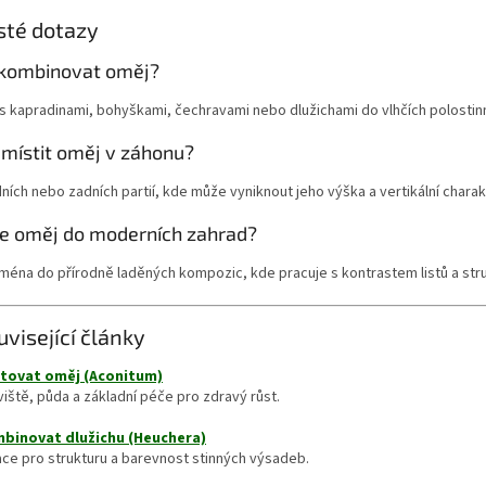
sté dotazy
 kombinovat oměj?
s kapradinami, bohyškami, čechravami nebo dlužichami do vlhčích polosti
místit oměj v záhonu?
ních nebo zadních partií, kde může vyniknout jeho výška a vertikální charak
se oměj do moderních zahrad?
ména do přírodně laděných kompozic, kde pracuje s kontrastem listů a stru
uvisející články
tovat oměj (Aconitum)
iště, půda a základní péče pro zdravý růst.
binovat dlužichu (Heuchera)
ace pro strukturu a barevnost stinných výsadeb.