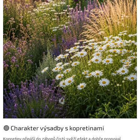
🟢 Charakter výsadby s kopretinami
Kopretiny přináší do záhonů čistý svěží efekt a dobře propojují