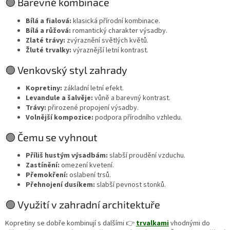
🟢 Barevné kombinace
Bílá a fialová:
klasická přírodní kombinace.
Bílá a růžová:
romantický charakter výsadby.
Zlaté trávy:
zvýraznění světlých květů.
Žluté trvalky:
výraznější letní kontrast.
🟢 Venkovský styl zahrady
Kopretiny:
základní letní efekt.
Levandule a šalvěje:
vůně a barevný kontrast.
Trávy:
přirozené propojení výsadby.
Volnější kompozice:
podpora přírodního vzhledu.
🟢 Čemu se vyhnout
Příliš hustým výsadbám:
slabší proudění vzduchu.
Zastínění:
omezení kvetení.
Přemokření:
oslabení trsů.
Přehnojení dusíkem:
slabší pevnost stonků.
🟢 Využití v zahradní architektuře
Kopretiny se dobře kombinují s dalšími 👉
trvalkami
vhodnými do