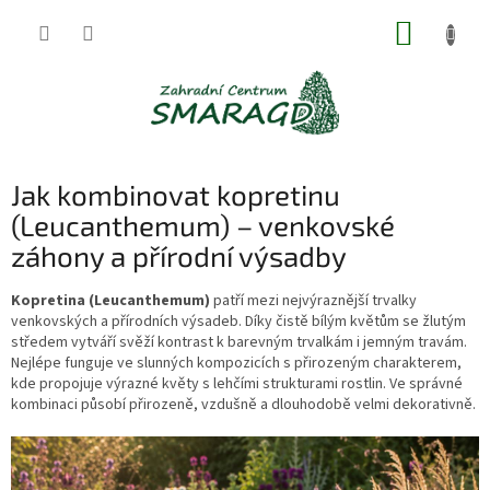
Přejít
NÁKUP
na
obsah
KOŠÍK
Jak kombinovat kopretinu
(Leucanthemum) – venkovské
záhony a přírodní výsadby
Kopretina (Leucanthemum)
patří mezi nejvýraznější trvalky
venkovských a přírodních výsadeb. Díky čistě bílým květům se žlutým
středem vytváří svěží kontrast k barevným trvalkám i jemným travám.
Nejlépe funguje ve slunných kompozicích s přirozeným charakterem,
kde propojuje výrazné květy s lehčími strukturami rostlin. Ve správné
kombinaci působí přirozeně, vzdušně a dlouhodobě velmi dekorativně.