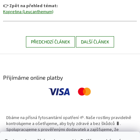
👉 Zpět na přehled témat:
Kopretina (Leucanthemum)
PŘEDCHOZÍ ČLÁNEK
DALŠÍ ČLÁNEK
Z
á
p
a
Přijímáme online platby
t
í
Dbáme na přísná fytosanitární opatření 🌱. Naše rostliny pravidelně
kontrolujeme a ošetřujeme, aby byly zdravé a bez škůdců 🐛.
Spolupracujeme s prověřenými dodavateli a zajišťujeme, že
všechny produkty splňují vysoké standardy kvality.