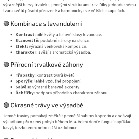
výraznější barvy trvalek s jemnými strukturami trav. Díky jednoduchému
tvaru květů působí přirozeně a harmonicky i ve větších skupinách.
🟢 Kombinace s levandulemi
Kontrast:
bílé květy a fialové klasy levandule.
Stanoviště:
podobné nároky na slunce.
Efekt:
výrazná venkovská kompozice.
Charakter:
svěží a aromatická výsadba.
🟢 Přírodní trvalkové záhony
Třapatky:
kontrast tvarů květů.
Sporýše:
lehké vzdušné propojení.
Šalvěje:
výrazné barevné akcenty.
Řebříčky:
podpora přírodního charakteru záhonu.
🟢 Okrasné trávy ve výsadbě
Jemné traviny pomáhají změkčit pevnější habitus kopretin a dodávají
výsadbám přirozený pohyb během léta. Velmi dobře fungují například
kavyl, bezkolenec nebo nižší ozdobnice.