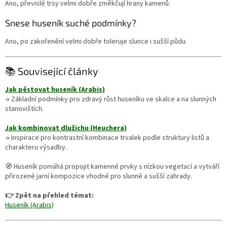
Ano, převislé trsy velmi dobře změkčují hrany kamenů.
Snese huseník suché podmínky?
Ano, po zakořenění velmi dobře toleruje slunce i sušší půdu.
📚 Související články
Jak pěstovat huseník (Arabis)
→ Základní podmínky pro zdravý růst huseníku ve skalce a na slunných
stanovištích.
Jak kombinovat dlužichu (Heuchera)
→ Inspirace pro kontrastní kombinace trvalek podle struktury listů a
charakteru výsadby.
🧭 Huseník pomáhá propojit kamenné prvky s nízkou vegetací a vytváří
přirozené jarní kompozice vhodné pro slunné a sušší zahrady.
👉 Zpět na přehled témat:
Huseník (Arabis)