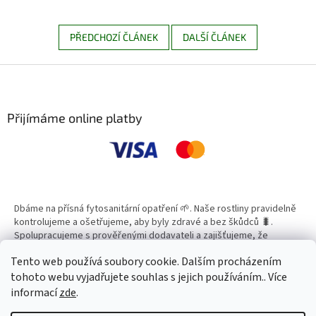
PŘEDCHOZÍ ČLÁNEK
DALŠÍ ČLÁNEK
Z
á
p
a
Přijímáme online platby
t
í
Dbáme na přísná fytosanitární opatření 🌱. Naše rostliny pravidelně
kontrolujeme a ošetřujeme, aby byly zdravé a bez škůdců 🐛.
Spolupracujeme s prověřenými dodavateli a zajišťujeme, že
všechny produkty splňují vysoké standardy kvality.
Tento web používá soubory cookie. Dalším procházením
tohoto webu vyjadřujete souhlas s jejich používáním.. Více
informací
zde
.