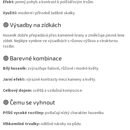
Efekt:
jemný pohyb a kontrast k polštářovým trsům.
Využití:
moderní i přírodně laděné skalky.
🟢 Výsadby na zídkách
Huseník dobře přepadává přes kamenné hrany a změkčuje pevné linie
zídek. Nejlépe vynikne ve výsadbách s různou výškou a strukturou
rostlin.
🟢 Barevné kombinace
Bílý huseník:
zvýrazňuje fialové, růžové i modré květy.
Jarní efekt:
výrazné kontrasty mezi kameny a květy.
Celkový dojem:
světlá a vzdušná kompozice.
🟢 Čemu se vyhnout
Příliš vysoké rostliny:
potlačují nízký charakter huseníku.
Vlhkomilné trvalky:
odlišné nároky na půdu.