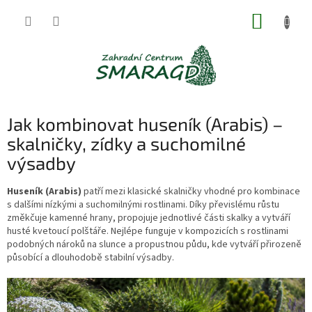
Přejít
NÁKUP
na
obsah
KOŠÍK
Jak kombinovat huseník (Arabis) –
skalničky, zídky a suchomilné
výsadby
Huseník (Arabis)
patří mezi klasické skalničky vhodné pro kombinace
s dalšími nízkými a suchomilnými rostlinami. Díky převislému růstu
změkčuje kamenné hrany, propojuje jednotlivé části skalky a vytváří
husté kvetoucí polštáře. Nejlépe funguje v kompozicích s rostlinami
podobných nároků na slunce a propustnou půdu, kde vytváří přirozeně
působící a dlouhodobě stabilní výsadby.