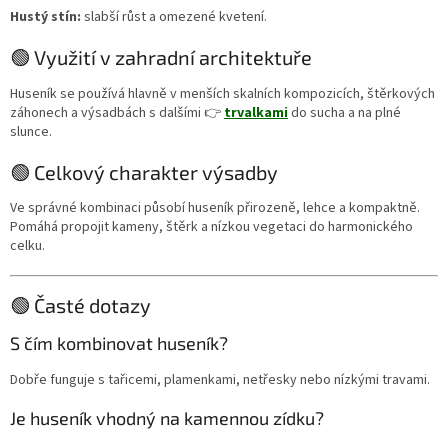
Hustý stín:
slabší růst a omezené kvetení.
🟢 Využití v zahradní architektuře
Huseník se používá hlavně v menších skalních kompozicích, štěrkových
záhonech a výsadbách s dalšími 👉
trvalkami
do sucha a na plné
slunce.
🟢 Celkový charakter výsadby
Ve správné kombinaci působí huseník přirozeně, lehce a kompaktně.
Pomáhá propojit kameny, štěrk a nízkou vegetaci do harmonického
celku.
🟢 Časté dotazy
S čím kombinovat huseník?
Dobře funguje s tařicemi, plamenkami, netřesky nebo nízkými travami.
Je huseník vhodný na kamennou zídku?