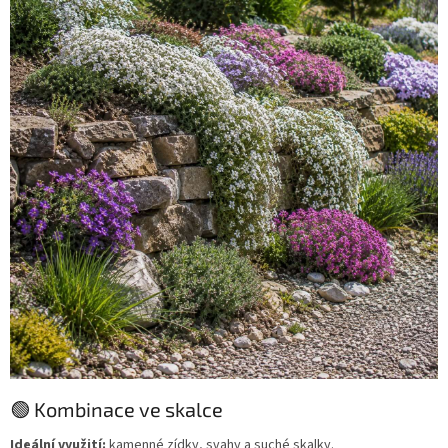
🟢 Kombinace ve skalce
Ideální využití:
kamenné zídky, svahy a suché skalky.