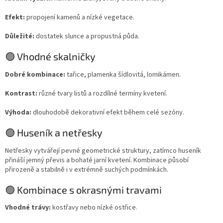
Efekt:
propojení kamenů a nízké vegetace.
Důležité:
dostatek slunce a propustná půda.
🟢 Vhodné skalničky
Dobré kombinace:
tařice, plamenka šídlovitá, lomikámen.
Kontrast:
různé tvary listů a rozdílné termíny kvetení.
Výhoda:
dlouhodobě dekorativní efekt během celé sezóny.
🟢 Huseník a netřesky
Netřesky vytvářejí pevné geometrické struktury, zatímco huseník
přináší jemný převis a bohaté jarní kvetení. Kombinace působí
přirozeně a stabilně i v extrémně suchých podmínkách.
🟢 Kombinace s okrasnými travami
Vhodné trávy:
kostřavy nebo nízké ostřice.