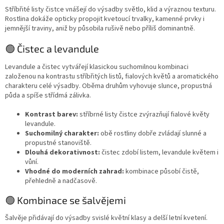
Stříbřité listy čistce vnášejí do výsadby světlo, klid a výraznou texturu.
Rostlina dokáže opticky propojit kvetoucí trvalky, kamenné prvky i
jemnější traviny, aniž by působila rušivě nebo příliš dominantně.
🟢 Čistec a levandule
Levandule a čistec vytvářejí klasickou suchomilnou kombinaci
založenou na kontrastu stříbřitých listů, fialových květů a aromatického
charakteru celé výsadby. Oběma druhům vyhovuje slunce, propustná
půda a spíše střídmá zálivka.
Kontrast barev:
stříbrné listy čistce zvýrazňují fialové květy
levandule.
Suchomilný charakter:
obě rostliny dobře zvládají slunné a
propustné stanoviště.
Dlouhá dekorativnost:
čistec zdobí listem, levandule květem i
vůní.
Vhodné do moderních zahrad:
kombinace působí čistě,
přehledně a nadčasově.
🟢 Kombinace se šalvějemi
Šalvěje přidávají do výsadby svislé květní klasy a delší letní kvetení.