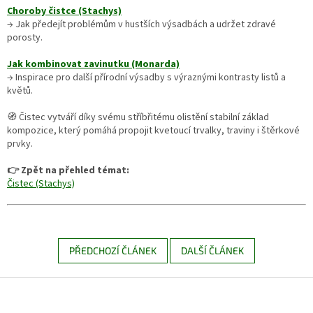
Choroby čistce (Stachys)
→ Jak předejít problémům v hustších výsadbách a udržet zdravé
porosty.
Jak kombinovat zavinutku (Monarda)
→ Inspirace pro další přírodní výsadby s výraznými kontrasty listů a
květů.
🧭 Čistec vytváří díky svému stříbřitému olistění stabilní základ
kompozice, který pomáhá propojit kvetoucí trvalky, traviny i štěrkové
prvky.
👉 Zpět na přehled témat:
Čistec (Stachys)
PŘEDCHOZÍ ČLÁNEK
DALŠÍ ČLÁNEK
Z
á