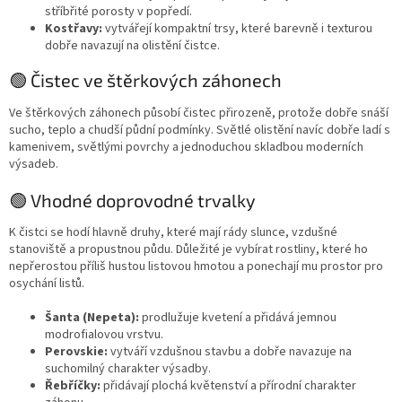
stříbřité porosty v popředí.
Kostřavy:
vytvářejí kompaktní trsy, které barevně i texturou
dobře navazují na olistění čistce.
🟢 Čistec ve štěrkových záhonech
Ve štěrkových záhonech působí čistec přirozeně, protože dobře snáší
sucho, teplo a chudší půdní podmínky. Světlé olistění navíc dobře ladí s
kamenivem, světlými povrchy a jednoduchou skladbou moderních
výsadeb.
🟢 Vhodné doprovodné trvalky
K čistci se hodí hlavně druhy, které mají rády slunce, vzdušné
stanoviště a propustnou půdu. Důležité je vybírat rostliny, které ho
nepřerostou příliš hustou listovou hmotou a ponechají mu prostor pro
osychání listů.
Šanta (Nepeta):
prodlužuje kvetení a přidává jemnou
modrofialovou vrstvu.
Perovskie:
vytváří vzdušnou stavbu a dobře navazuje na
suchomilný charakter výsadby.
Řebříčky:
přidávají plochá květenství a přírodní charakter