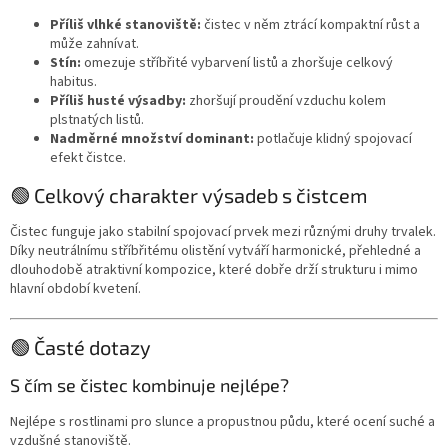
Příliš vlhké stanoviště:
čistec v něm ztrácí kompaktní růst a
může zahnívat.
Stín:
omezuje stříbřité vybarvení listů a zhoršuje celkový
habitus.
Příliš husté výsadby:
zhoršují proudění vzduchu kolem
plstnatých listů.
Nadměrné množství dominant:
potlačuje klidný spojovací
efekt čistce.
🟢 Celkový charakter výsadeb s čistcem
Čistec funguje jako stabilní spojovací prvek mezi různými druhy trvalek.
Díky neutrálnímu stříbřitému olistění vytváří harmonické, přehledné a
dlouhodobě atraktivní kompozice, které dobře drží strukturu i mimo
hlavní období kvetení.
🟢 Časté dotazy
S čím se čistec kombinuje nejlépe?
Nejlépe s rostlinami pro slunce a propustnou půdu, které ocení suché a
vzdušné stanoviště.