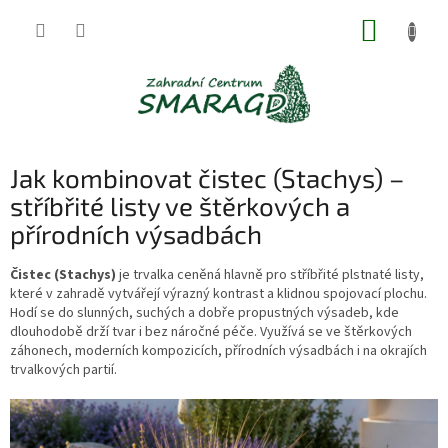
Přejít
NÁKUP
na
obsah
KOŠÍK
Jak kombinovat čistec (Stachys) –
stříbřité listy ve štěrkových a
přírodních výsadbách
Čistec (Stachys)
je trvalka ceněná hlavně pro stříbřité plstnaté listy,
které v zahradě vytvářejí výrazný kontrast a klidnou spojovací plochu.
Hodí se do slunných, suchých a dobře propustných výsadeb, kde
dlouhodobě drží tvar i bez náročné péče. Využívá se ve štěrkových
záhonech, moderních kompozicích, přírodních výsadbách i na okrajích
trvalkových partií.