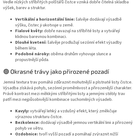
Vedle nízkých stříbřitých polštářů čistce vzniká dobře čitelná skladba
výšek, barev a struktur.
Vertikální a horizontální linie:
šalvěje dodávají výsadbě
výšku, čistec ji ukotvuje u země.
Fialové květy:
dobře navazují na stříbřité listy a vytvářejí
klidnou barevnou kombinaci.
Dlouhé kvetení:
šalvěje prodlužují sezónní efekt výsadby
během léta.
Podobné nároky:
oběma druhům vyhovuje slunce a
propustnější půda.
🟢 Okrasné trávy jako přirozené pozadí
Jemná textura trav pomáhá zdůraznit mohutnější a plstnaté listy čistce.
Výsadba získává pohyb, sezónní proměnlivost a přirozenější charakter.
Právě kontrast mezi měkkými stříbřitými listy a jemnými stébly trav
patří mezi nejpůsobivější kombinace suchomilných výsadeb.
Kavyly:
vytvářejí lehký a vzdušný efekt, který změkčuje
výraznou strukturu čistce.
Bezkolence:
dodávají výsadbě jemnou vertikální linii a přirozený
pohyb ve větru.
Ozdobnice:
tvoří vyšší pozadí a pomáhají zvýraznit nižší