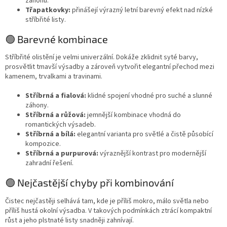
záhonu.
Třapatkovky:
přinášejí výrazný letní barevný efekt nad nízké
stříbřité listy.
🟢 Barevné kombinace
Stříbřité olistění je velmi univerzální. Dokáže zklidnit syté barvy,
prosvětlit tmavší výsadby a zároveň vytvořit elegantní přechod mezi
kamenem, trvalkami a travinami.
Stříbrná a fialová:
klidné spojení vhodné pro suché a slunné
záhony.
Stříbrná a růžová:
jemnější kombinace vhodná do
romantických výsadeb.
Stříbrná a bílá:
elegantní varianta pro světlé a čistě působící
kompozice.
Stříbrná a purpurová:
výraznější kontrast pro modernější
zahradní řešení.
🟢 Nejčastější chyby při kombinování
Čistec nejčastěji selhává tam, kde je příliš mokro, málo světla nebo
příliš hustá okolní výsadba. V takových podmínkách ztrácí kompaktní
růst a jeho plstnaté listy snadněji zahnívají.