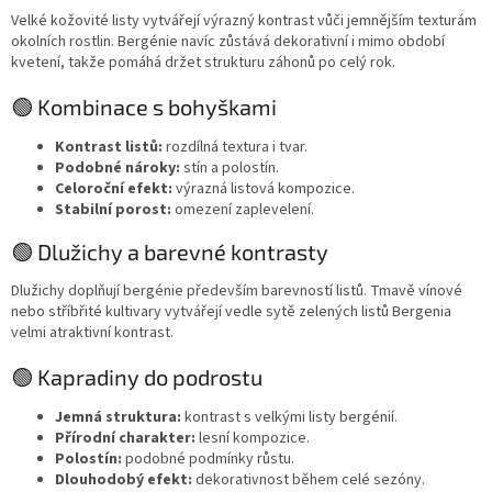
Velké kožovité listy vytvářejí výrazný kontrast vůči jemnějším texturám
okolních rostlin. Bergénie navíc zůstává dekorativní i mimo období
kvetení, takže pomáhá držet strukturu záhonů po celý rok.
🟢 Kombinace s bohyškami
Kontrast listů:
rozdílná textura i tvar.
Podobné nároky:
stín a polostín.
Celoroční efekt:
výrazná listová kompozice.
Stabilní porost:
omezení zaplevelení.
🟢 Dlužichy a barevné kontrasty
Dlužichy doplňují bergénie především barevností listů. Tmavě vínové
nebo stříbřité kultivary vytvářejí vedle sytě zelených listů Bergenia
velmi atraktivní kontrast.
🟢 Kapradiny do podrostu
Jemná struktura:
kontrast s velkými listy bergénií.
Přírodní charakter:
lesní kompozice.
Polostín:
podobné podmínky růstu.
Dlouhodobý efekt:
dekorativnost během celé sezóny.