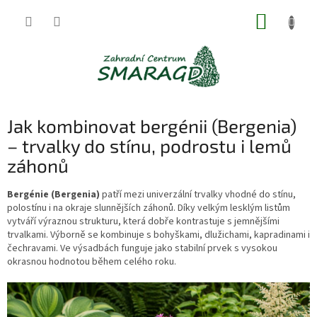
Přejít
NÁKUP
na
obsah
KOŠÍK
Jak kombinovat bergénii (Bergenia)
– trvalky do stínu, podrostu i lemů
záhonů
Bergénie (Bergenia)
patří mezi univerzální trvalky vhodné do stínu,
polostínu i na okraje slunnějších záhonů. Díky velkým lesklým listům
vytváří výraznou strukturu, která dobře kontrastuje s jemnějšími
trvalkami. Výborně se kombinuje s bohyškami, dlužichami, kapradinami i
čechravami. Ve výsadbách funguje jako stabilní prvek s vysokou
okrasnou hodnotou během celého roku.