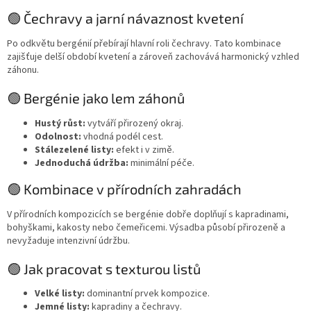
🟢 Čechravy a jarní návaznost kvetení
Po odkvětu bergénií přebírají hlavní roli čechravy. Tato kombinace
zajišťuje delší období kvetení a zároveň zachovává harmonický vzhled
záhonu.
🟢 Bergénie jako lem záhonů
Hustý růst:
vytváří přirozený okraj.
Odolnost:
vhodná podél cest.
Stálezelené listy:
efekt i v zimě.
Jednoduchá údržba:
minimální péče.
🟢 Kombinace v přírodních zahradách
V přírodních kompozicích se bergénie dobře doplňují s kapradinami,
bohyškami, kakosty nebo čemeřicemi. Výsadba působí přirozeně a
nevyžaduje intenzivní údržbu.
🟢 Jak pracovat s texturou listů
Velké listy:
dominantní prvek kompozice.
Jemné listy:
kapradiny a čechravy.