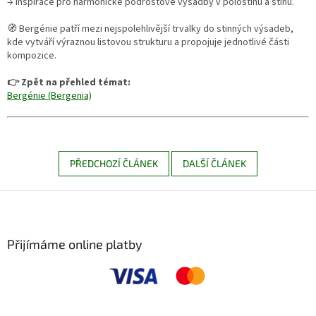
→ Inspirace pro harmonické podrostové výsadby v polostínu a stínu.
🧭 Bergénie patří mezi nejspolehlivější trvalky do stinných výsadeb,
kde vytváří výraznou listovou strukturu a propojuje jednotlivé části
kompozice.
👉 Zpět na přehled témat:
Bergénie (Bergenia)
PŘEDCHOZÍ ČLÁNEK
DALŠÍ ČLÁNEK
Z
á
p
a
Přijímáme online platby
t
í