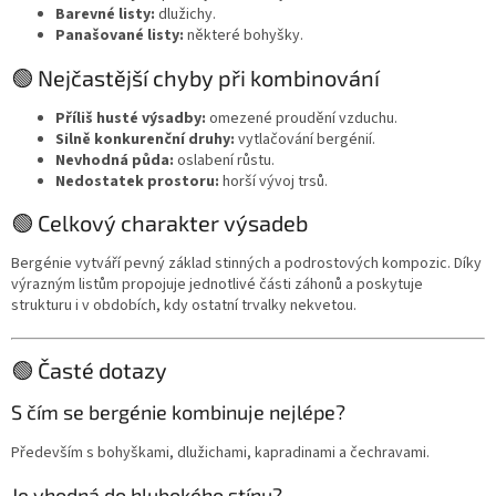
Barevné listy:
dlužichy.
Panašované listy:
některé bohyšky.
🟢 Nejčastější chyby při kombinování
Příliš husté výsadby:
omezené proudění vzduchu.
Silně konkurenční druhy:
vytlačování bergénií.
Nevhodná půda:
oslabení růstu.
Nedostatek prostoru:
horší vývoj trsů.
🟢 Celkový charakter výsadeb
Bergénie vytváří pevný základ stinných a podrostových kompozic. Díky
výrazným listům propojuje jednotlivé části záhonů a poskytuje
strukturu i v obdobích, kdy ostatní trvalky nekvetou.
🟢 Časté dotazy
S čím se bergénie kombinuje nejlépe?
Především s bohyškami, dlužichami, kapradinami a čechravami.
Je vhodná do hlubokého stínu?