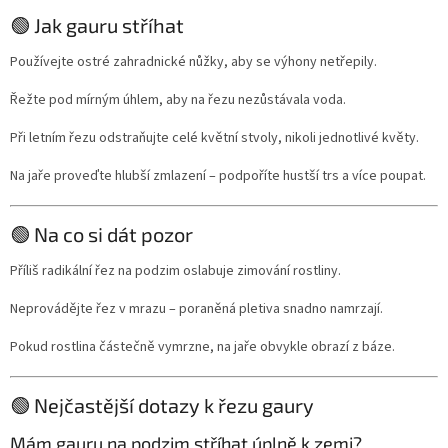
🟢 Jak gauru stříhat
Používejte ostré zahradnické nůžky, aby se výhony netřepily.
Řežte pod mírným úhlem, aby na řezu nezůstávala voda.
Při letním řezu odstraňujte celé květní stvoly, nikoli jednotlivé květy.
Na jaře proveďte hlubší zmlazení – podpoříte hustší trs a více poupat.
🟢 Na co si dát pozor
Příliš radikální řez na podzim oslabuje zimování rostliny.
Neprovádějte řez v mrazu – poraněná pletiva snadno namrzají.
Pokud rostlina částečně vymrzne, na jaře obvykle obrazí z báze.
🟢 Nejčastější dotazy k řezu gaury
Mám gauru na podzim stříhat úplně k zemi?