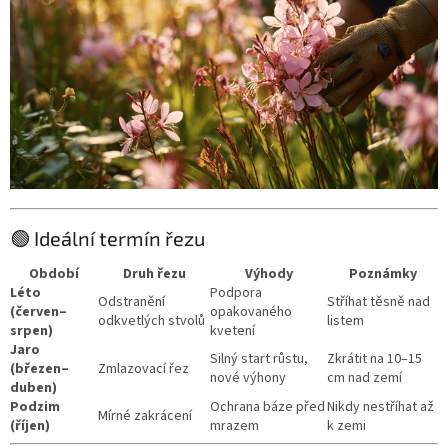
🟢 Ideální termín řezu
Období
Druh řezu
Výhody
Poznámky
Léto
Podpora
Odstranění
Stříhat těsně nad
(červen–
opakovaného
odkvetlých stvolů
listem
srpen)
kvetení
Jaro
Silný start růstu,
Zkrátit na 10–15
(březen–
Zmlazovací řez
nové výhony
cm nad zemí
duben)
Podzim
Ochrana báze před
Nikdy nestříhat až
Mírné zakrácení
(říjen)
mrazem
k zemi