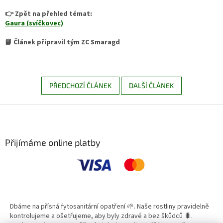
👉 Zpět na přehled témat:
Gaura (svíčkovec)
📘 Článek připravil tým ZC Smaragd
PŘEDCHOZÍ ČLÁNEK
DALŠÍ ČLÁNEK
Z
á
p
a
Přijímáme online platby
t
í
Dbáme na přísná fytosanitární opatření 🌱. Naše rostliny pravidelně
kontrolujeme a ošetřujeme, aby byly zdravé a bez škůdců 🐛.