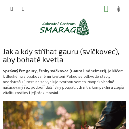
Přejít
NÁKUP
na
obsah
KOŠÍK
Jak a kdy stříhat gauru (svíčkovec),
aby bohatě kvetla
Správný řez gaury, česky svíčkovce (Gaura lindheimeri)
, je klíčem
k dlouhému a opakovanému kvetení. Pokud se odkvetlé stvoly
neodstraňují, rostlina se vysiluje tvorbou semen. Naopak vhodně
načasovaný řez podpoří další vlny poupat, udrží trs kompaktní a zlepší
vitalitu rostliny i její přezimování.