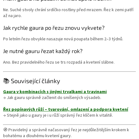
Ne. Suché stvoly chrání srdíčko rostliny před mrazem. Řez k zemi patří
až na jaro.
Jak rychle gaura po řezu znovu vykvete?
Po letním řezu obvykle nasazuje nová poupata během 2–3 týdnů.
Je nutné gauru řezat každý rok?
Ano. Bez pravidelného řezu se trs rozpadá a kvetení slábne.
📚 Související články
Gaura v kombinacích s jinými trvalkami a travinami
→ Jak gauru správně začlenit do smíšených výsadeb.
Řez popínavých růží – tvarování, omlazení a podpora kvetení
→ Stejně jako u gaury je i u růží správný řez klíčem k vitalitě.
🧭 Pravidelný a správně načasovaný řez je nejdůležitějším krokem k
bohatému a dlouhému kvetení gaury.