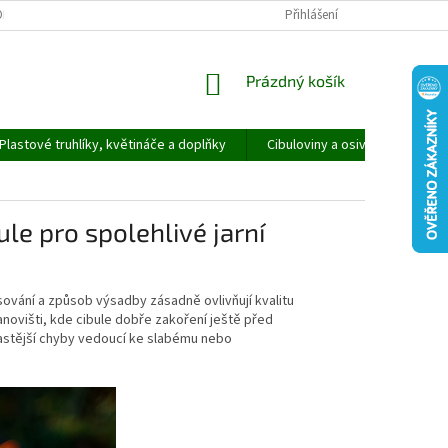
ORMULÁŘ PRO UPLATNĚNÍ REKLAMACE
REKLAMAČNÍ ŘÁD
Přihlášení
NÁKUPNÍ
Prázdný košík
KOŠÍK
Plastové truhlíky, květináče a doplňky
Cibuloviny a osivo
Speci
ule pro spolehlivé jarní
sování a způsob výsadby zásadně ovlivňují kvalitu
novišti, kde cibule dobře zakoření ještě před
jčastější chyby vedoucí ke slabému nebo