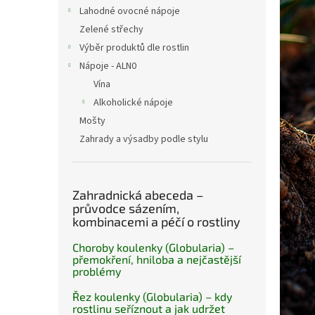
n
Lahodné ovocné nápoje
e
Zelené střechy
l
Výběr produktů dle rostlin
Nápoje - ALN0
Vína
Alkoholické nápoje
Mošty
Zahrady a výsadby podle stylu
Zahradnická abeceda –
průvodce sázením,
kombinacemi a péčí o rostliny
Choroby koulenky (Globularia) –
přemokření, hniloba a nejčastější
problémy
Řez koulenky (Globularia) – kdy
rostlinu seříznout a jak udržet