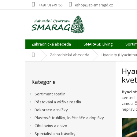
Přejít
+420731749765
eshop@zc-smaragd.cz
na
obsah
Zahradnická abeceda
SMARAGD Living
Sortim
Domů
Zahradnická abeceda
Hyacinty (Hyacinthus
P
Hyac
o
Přeskočit
s
kvet
Kategorie
kategorie
t
r
Hyacint
Sortiment rostlin
a
kvetení.
Pěstování a výživa rostlin
zimou. Č
n
nepravi
Dekorace a svíčky
n
í
Plastové truhlíky, květináče a doplňky
p
Cibuloviny a osivo
a
Specialista na trávníky