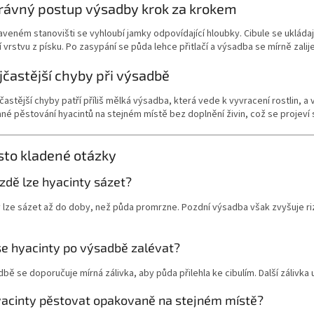
rávný postup výsadby krok za krokem
aveném stanovišti se vyhloubí jamky odpovídající hloubky. Cibule se uklád
 vrstvu z písku. Po zasypání se půda lehce přitlačí a výsadba se mírně zalij
jčastější chyby při výsadbě
častější chyby patří příliš mělká výsadba, která vede k vyvracení rostlin, 
é pěstování hyacintů na stejném místě bez doplnění živin, což se projeví 
sto kladené otázky
zdě lze hyacinty sázet?
y lze sázet až do doby, než půda promrzne. Pozdní výsadba však zvyšuje r
se hyacinty po výsadbě zalévat?
bě se doporučuje mírná zálivka, aby půda přilehla ke cibulím. Další zálivka 
yacinty pěstovat opakovaně na stejném místě?