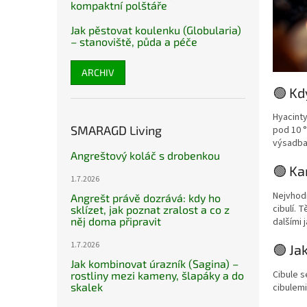
kompaktní polštáře
Jak pěstovat koulenku (Globularia)
– stanoviště, půda a péče
ARCHIV
🟢 Kd
Hyacinty
SMARAGD Living
pod 10 °
výsadba
Angreštový koláč s drobenkou
🟢 Ka
1.7.2026
Nejvhodn
Angrešt právě dozrává: kdy ho
cibulí. 
sklízet, jak poznat zralost a co z
něj doma připravit
dalšími 
1.7.2026
🟢 Ja
Jak kombinovat úrazník (Sagina) –
Cibule s
rostliny mezi kameny, šlapáky a do
skalek
cibulemi