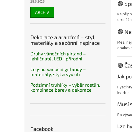
28.6.2026
🟢 Sp
ARCHIV
Na připr
drenážní
🟢 Ne
Dekorace a aranžmá – styl,
Mezi nej
materiály a sezónní inspirace
opakovan
Druhy vánočních girland –
jehličnaté, LED i přírodní
🟢 Ča
Co jsou vánoční girlandy –
materiály, styl a využití
Jak po
Podzimní truhlíky – výběr rostlin,
Hyacint
kombinace barev a dekorace
kvetení.
Musí 
Po výsad
Lze h
Facebook