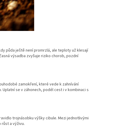
kdy půda ještě není promrzlá, ale teploty už klesají
š časná výsadba zvyšuje riziko chorob, pozdní
louhodobé zamokření, které vede k zahnívání
Uplatní se v záhonech, podél cest i v kombinaci s
pravidlo trojnásobku výšky cibule. Mezi jednotlivými
růst a výživu.