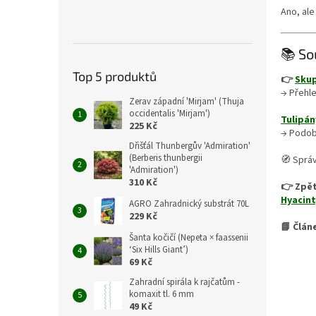
Ano, ale
📚 So
Top 5 produktů
👉
Skup
→ Přehle
Zerav západní 'Mirjam' (Thuja
occidentalis 'Mirjam')
Tulipán
225 Kč
→ Podob
Dřišťál Thunbergův 'Admiration'
(Berberis thunbergii
🧭 Sprá
'Admiration')
310 Kč
👉 Zpět
Hyacint
AGRO Zahradnický substrát 70L
229 Kč
📘 Člán
Šanta kočičí (Nepeta × faassenii
‘Six Hills Giant’)
69 Kč
Zahradní spirála k rajčatům -
komaxit tl. 6 mm
49 Kč