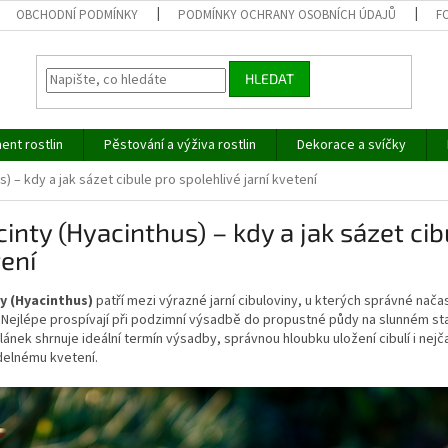
OBCHODNÍ PODMÍNKY
PODMÍNKY OCHRANY OSOBNÍCH ÚDAJŮ
F
HLEDAT
ent rostlin
Pěstování a výživa rostlin
Dekorace a svíčky
) – kdy a jak sázet cibule pro spolehlivé jarní kvetení
inty (Hyacinthus) – kdy a jak sázet cib
ení
y (Hyacinthus)
patří mezi výrazné jarní cibuloviny, u kterých správné nača
 Nejlépe prospívají při podzimní výsadbě do propustné půdy na slunném sta
lánek shrnuje ideální termín výsadby, správnou hloubku uložení cibulí i ne
delnému kvetení.