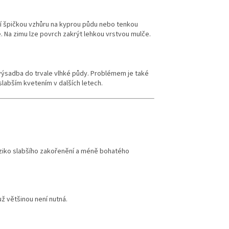
ají špičkou vzhůru na kyprou půdu nebo tenkou
e. Na zimu lze povrch zakrýt lehkou vrstvou mulče.
a výsadba do trvale vlhké půdy. Problémem je také
slabším kvetením v dalších letech.
iziko slabšího zakořenění a méně bohatého
už většinou není nutná.