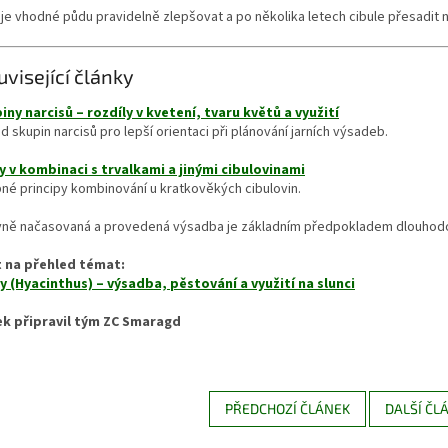
 je vhodné půdu pravidelně zlepšovat a po několika letech cibule přesadit n
uvisející články
iny narcisů – rozdíly v kvetení, tvaru květů a využití
d skupin narcisů pro lepší orientaci při plánování jarních výsadeb.
y v kombinaci s trvalkami a jinými cibulovinami
né principy kombinování u kratkověkých cibulovin.
vně načasovaná a provedená výsadba je základním předpokladem dlouhodo
 na přehled témat:
y (Hyacinthus) – výsadba, pěstování a využití na slunci
ek připravil tým ZC Smaragd
PŘEDCHOZÍ ČLÁNEK
DALŠÍ ČL