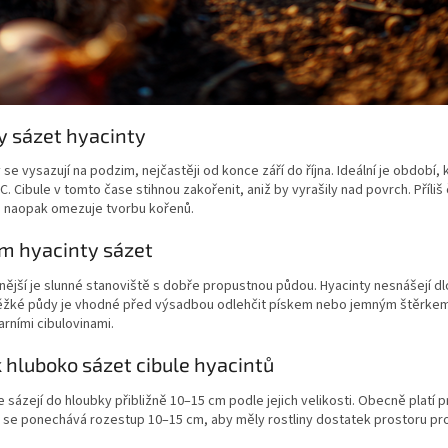
y sázet hyacinty
 se vysazují na podzim, nejčastěji od konce září do října. Ideální je období, 
C. Cibule v tomto čase stihnou zakořenit, aniž by vyrašily nad povrch. Příli
 naopak omezuje tvorbu kořenů.
m hyacinty sázet
ější je slunné stanoviště s dobře propustnou půdou. Hyacinty nesnášejí d
Těžké půdy je vhodné před výsadbou odlehčit pískem nebo jemným štěrkem. 
jarními cibulovinami.
k hluboko sázet cibule hyacintů
e sázejí do hloubky přibližně 10–15 cm podle jejich velikosti. Obecně platí 
 se ponechává rozestup 10–15 cm, aby měly rostliny dostatek prostoru pro 