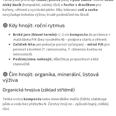
Tamaryšek preferuje
chudé, písčité
půdy a
plné slunce
. Volíme
velmi
nízký dusík
(kompaktní, odolný růst) a
fosfor s draslíkem
pro
kořeny, větvení a vyzrávání pletiv. Díky toleranci
solí a sucha
nevyžaduje bohatou výživu; trvalé podmáčení mu škodí.
🟢 Kdy hnojit: roční rytmus
Brzké jaro (hlavní termín):
1–2 cm
kompostu
do prstence +
malá
dávka P/K (bez vysokého N) – podpora startu a větvení.
Začátek léta:
jen pokud je porost vyčerpaný –
mírné P/K
pro
pevnost a kvetení (T. ramosissima, T. chinensis kvetou na
letorostech
).
Podzim/zima:
nehnojit
; důležitá je propustnost a klid
stanoviště.
🟢 Čím hnojit: organika, minerální, listová
výživa
Organická hnojiva (základ střídmě)
Tenká vrstva
kompostu
nebo minerálního mulče (štěrk) stabilizuje
půdu a vodu bez přebytku N.
Čerstvý hnůj ne
– způsobí bujný, měkký
růst.