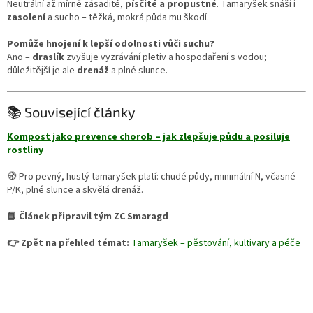
Neutrální až mírně zásadité,
písčité a propustné
. Tamaryšek snáší i
zasolení
a sucho – těžká, mokrá půda mu škodí.
Pomůže hnojení k lepší odolnosti vůči suchu?
Ano –
draslík
zvyšuje vyzrávání pletiv a hospodaření s vodou;
důležitější je ale
drenáž
a plné slunce.
📚 Související články
Kompost jako prevence chorob – jak zlepšuje půdu a posiluje
rostliny
🧭 Pro pevný, hustý tamaryšek platí: chudé půdy, minimální N, včasné
P/K, plné slunce a skvělá drenáž.
📘 Článek připravil tým ZC Smaragd
👉 Zpět na přehled témat:
Tamaryšek – pěstování, kultivary a péče