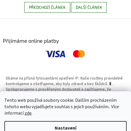
PŘEDCHOZÍ ČLÁNEK
DALŠÍ ČLÁNEK
Z
á
p
a
Přijímáme online platby
t
í
Dbáme na přísná fytosanitární opatření 🌱. Naše rostliny pravidelně
kontrolujeme a ošetřujeme, aby byly zdravé a bez škůdců 🐛.
Spolupracujeme s prověřenými dodavateli a zajišťujeme, že
všechny produkty splňují vysoké standardy kvality.
Tento web používá soubory cookie. Dalším procházením
tohoto webu vyjadřujete souhlas s jejich používáním.. Více
informací
zde
.
Vytvořil Shoptet
Nastavení