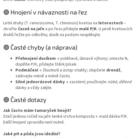
🟢 Hnojení v návaznosti na řez
Letní druhy (T. ramosissima, T. chinensis) kvetou na
letorostech
–
zkraťte
časně na jaře
a po řezu přidejte
malé P/K
. U jarně kvetoucích
druhů řežte po odkvětu; dusík na podzim neaplikujte.
🟢 Časté chyby (a náprava)
Přehnojení dusíkem
→ poléhavé, lámavé výhony; omezte N,
doplňte P/K, přidejte štěrk/písek.
Podmáčení
→ žloutnutí a ústup vitality; zlepšete
drenáž
,
zalévejte méně a méně často.
Silné jednorázové dávky
→ zasolení; používejte
nízké, dělené
dávky a vždy zalijte.
🟢 Časté dotazy
Jak často mám tamaryšek hnojit?
Stačí jednou ročně na jaře tenká vrstva kompostu +
malá
dávka P/K.
Další hnojení zpravidla není nutné.
Jaké pH a půda jsou ideální?