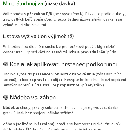
Minerální hnojiva
(nízké dávky)
Volte směsi s
převahou P/K
(bez vysokého N). Dávkujte podle etikety,
u vzrostlých keřů spíše
dolní hranici
. Jednorázově silným dávkám se
vyhněte – riziko zasolení.
Listová výživa (jen výjimečně)
Při blednutí po dlouhém suchu lze jednorázově použít
Mg
v nízké
koncentraci; v praxi většinou stačí
zálivka a provzdušnění
půdy.
🟢 Kde a jak aplikovat: prstenec pod korunou
Hnojivo sypte do
prstence v oblasti okapové linie
(zóna aktivních
kořenů),
lehce zapravte
a
zalijte
. Nesypte ke kmínku – hrozí popálení
jemných kořenů. Půdu udržujte
propustnou
(písek/štěrk).
🟢 Nádoba vs. záhon
Nádoba:
chudý, písčitý substrát s drenáží; na jaře
poloviční
dávka
granulí, jinak bez hnojení. Zálivka střídmá.
Záhon (solitéra i větrolam):
stačí jarní kompost + nízké P/K; dusík
držte
nízko
. Štěrkový mulč podporuje vyzrávání a sucho.