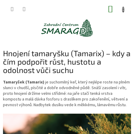
Přejít
NÁKUP
na
obsah
KOŠÍK
Hnojení tamaryšku (Tamarix) – kdy a
čím podpořit růst, hustotu a
odolnost vůči suchu
Tamaryšek (Tamarix)
je suchomilný keř, který nejlépe roste na plném
slunci v chudší, písčité a dobře odvodněné půdě. Snáší zasolení i vítr,
proto hnojení držíme velmi střídmé: na jaře stačí tenká vrstva
kompostu a malá dávka fosforu s draslíkem pro zakořenění, větvení a
pevnost výhonů. Nadbytek dusíku vede k měkkému, lámavému růstu.