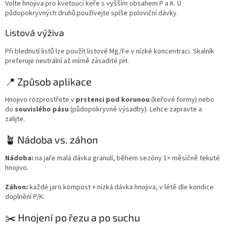
Volte hnojiva pro kvetoucí keře s vyšším obsahem P a K. U
půdopokryvných druhů používejte spíše poloviční dávky.
Listová výživa
Při blednutí listů lze použít listové Mg/Fe v nízké koncentraci. Skalník
preferuje neutrální až mírně zásadité pH.
📍 Způsob aplikace
Hnojivo rozprostřete v
prstenci pod korunou
(keřové formy) nebo
do
souvislého pásu
(půdopokryvné výsadby). Lehce zapravte a
zalijte.
🪴 Nádoba vs. záhon
Nádoba:
na jaře malá dávka granulí, během sezóny 1× měsíčně tekuté
hnojivo.
Záhon:
každé jaro kompost + nízká dávka hnojiva, v létě dle kondice
doplnění P/K.
✂️ Hnojení po řezu a po suchu