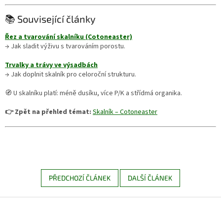
📚 Související články
Řez a tvarování skalníku (Cotoneaster)
→ Jak sladit výživu s tvarováním porostu.
Trvalky a trávy ve výsadbách
→ Jak doplnit skalník pro celoroční strukturu.
🧭 U skalníku platí: méně dusíku, více P/K a střídmá organika.
👉 Zpět na přehled témat:
Skalník – Cotoneaster
PŘEDCHOZÍ ČLÁNEK
DALŠÍ ČLÁNEK
Z
á