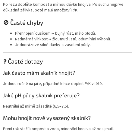
Po řezu doplňte kompost a mírnou dávku hnojiva. Po suchu nejprve
důkladná zálivka, poté malé množství P/K.
🚫 Časté chyby
Přehnojení dusíkem → bujný růst, málo plodů.
Nadměrná vlhkost → žloutnutí listů, odumírání výhonů.
Jednorázové silné dávky → zasolení půdy.
❓ Časté dotazy
Jak často mám skalník hnojit?
Jednou ročně na jaře, případně lehce doplnit P/K v létě.
Jaké pH půdy skalník preferuje?
Neutrální až mírně zásadité (6,5–7,5).
Mohu hnojit nově vysazený skalník?
První rok stačí kompost a voda, minerální hnojiva až po ujmutí.