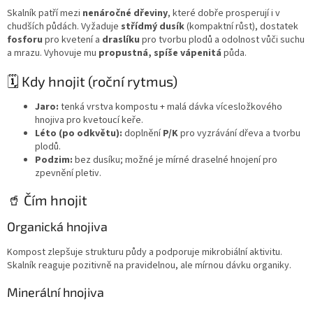
Skalník patří mezi
nenáročné dřeviny
, které dobře prosperují i v
chudších půdách. Vyžaduje
střídmý dusík
(kompaktní růst), dostatek
fosforu
pro kvetení a
draslíku
pro tvorbu plodů a odolnost vůči suchu
a mrazu. Vyhovuje mu
propustná, spíše vápenitá
půda.
🗓️ Kdy hnojit (roční rytmus)
Jaro:
tenká vrstva kompostu + malá dávka vícesložkového
hnojiva pro kvetoucí keře.
Léto (po odkvětu):
doplnění
P/K
pro vyzrávání dřeva a tvorbu
plodů.
Podzim:
bez dusíku; možné je mírné draselné hnojení pro
zpevnění pletiv.
🥤 Čím hnojit
Organická hnojiva
Kompost zlepšuje strukturu půdy a podporuje mikrobiální aktivitu.
Skalník reaguje pozitivně na pravidelnou, ale mírnou dávku organiky.
Minerální hnojiva