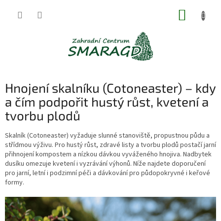
Přejít
NÁKUP
na
obsah
KOŠÍK
Hnojení skalníku (Cotoneaster) – kdy
a čím podpořit hustý růst, kvetení a
tvorbu plodů
Skalník (Cotoneaster) vyžaduje slunné stanoviště, propustnou půdu a
střídmou výživu. Pro hustý růst, zdravé listy a tvorbu plodů postačí jarní
přihnojení kompostem a nízkou dávkou vyváženého hnojiva. Nadbytek
dusíku omezuje kvetení i vyzrávání výhonů. Níže najdete doporučení
pro jarní, letní i podzimní péči a dávkování pro půdopokryvné i keřové
formy.