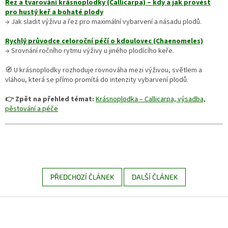
Řez a tvarování krásnoplodky (Callicarpa) – kdy a jak provést
pro hustý keř a bohaté plody
→ Jak sladit výživu a řez pro maximální vybarvení a násadu plodů.
Rychlý průvodce celoroční péčí o kdoulovec (Chaenomeles)
→ Srovnání ročního rytmu výživy u jiného plodícího keře.
🧭 U krásnoplodky rozhoduje rovnováha mezi výživou, světlem a
vláhou, která se přímo promítá do intenzity vybarvení plodů.
👉 Zpět na přehled témat:
Krásnoplodka – Callicarpa, výsadba,
pěstování a péče
PŘEDCHOZÍ ČLÁNEK
DALŠÍ ČLÁNEK
Z
á
p