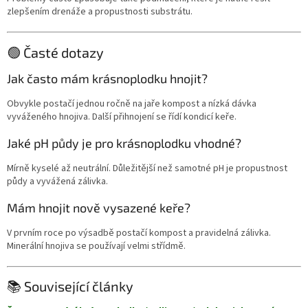
zlepšením drenáže a propustnosti substrátu.
🟢 Časté dotazy
Jak často mám krásnoplodku hnojit?
Obvykle postačí jednou ročně na jaře kompost a nízká dávka
vyváženého hnojiva. Další přihnojení se řídí kondicí keře.
Jaké pH půdy je pro krásnoplodku vhodné?
Mírně kyselé až neutrální. Důležitější než samotné pH je propustnost
půdy a vyvážená zálivka.
Mám hnojit nově vysazené keře?
V prvním roce po výsadbě postačí kompost a pravidelná zálivka.
Minerální hnojiva se používají velmi střídmě.
📚 Související články