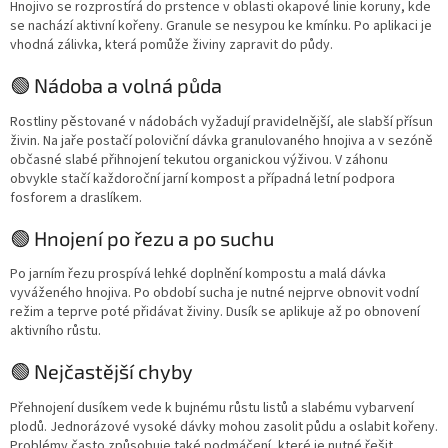
Hnojivo se rozprostírá do prstence v oblasti okapové linie koruny, kde
se nachází aktivní kořeny. Granule se nesypou ke kmínku. Po aplikaci je
vhodná zálivka, která pomůže živiny zapravit do půdy.
🟢 Nádoba a volná půda
Rostliny pěstované v nádobách vyžadují pravidelnější, ale slabší přísun
živin. Na jaře postačí poloviční dávka granulovaného hnojiva a v sezóně
občasné slabé přihnojení tekutou organickou výživou. V záhonu
obvykle stačí každoroční jarní kompost a případná letní podpora
fosforem a draslíkem.
🟢 Hnojení po řezu a po suchu
Po jarním řezu prospívá lehké doplnění kompostu a malá dávka
vyváženého hnojiva. Po období sucha je nutné nejprve obnovit vodní
režim a teprve poté přidávat živiny. Dusík se aplikuje až po obnovení
aktivního růstu.
🟢 Nejčastější chyby
Přehnojení dusíkem vede k bujnému růstu listů a slabému vybarvení
plodů. Jednorázové vysoké dávky mohou zasolit půdu a oslabit kořeny.
Problémy často způsobuje také podmáčení, které je nutné řešit