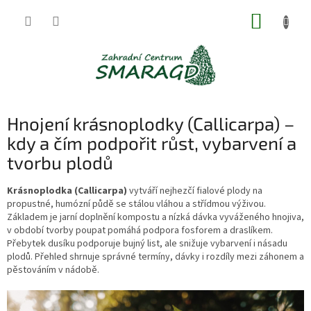
Přejít
NÁKUP
na
obsah
KOŠÍK
Hnojení krásnoplodky (Callicarpa) –
kdy a čím podpořit růst, vybarvení a
tvorbu plodů
Krásnoplodka (Callicarpa)
vytváří nejhezčí fialové plody na
propustné, humózní půdě se stálou vláhou a střídmou výživou.
Základem je jarní doplnění kompostu a nízká dávka vyváženého hnojiva,
v období tvorby poupat pomáhá podpora fosforem a draslíkem.
Přebytek dusíku podporuje bujný list, ale snižuje vybarvení i násadu
plodů. Přehled shrnuje správné termíny, dávky i rozdíly mezi záhonem a
pěstováním v nádobě.