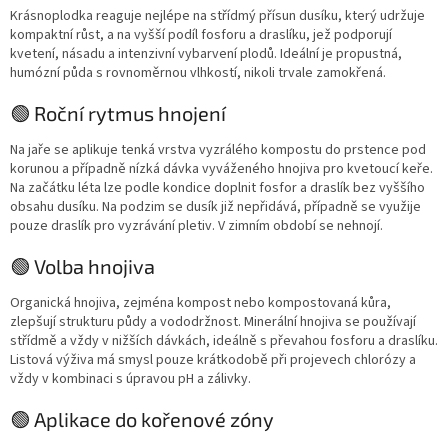
Krásnoplodka reaguje nejlépe na střídmý přísun dusíku, který udržuje
kompaktní růst, a na vyšší podíl fosforu a draslíku, jež podporují
kvetení, násadu a intenzivní vybarvení plodů. Ideální je propustná,
humózní půda s rovnoměrnou vlhkostí, nikoli trvale zamokřená.
🟢 Roční rytmus hnojení
Na jaře se aplikuje tenká vrstva vyzrálého kompostu do prstence pod
korunou a případně nízká dávka vyváženého hnojiva pro kvetoucí keře.
Na začátku léta lze podle kondice doplnit fosfor a draslík bez vyššího
obsahu dusíku. Na podzim se dusík již nepřidává, případně se využije
pouze draslík pro vyzrávání pletiv. V zimním období se nehnojí.
🟢 Volba hnojiva
Organická hnojiva, zejména kompost nebo kompostovaná kůra,
zlepšují strukturu půdy a vododržnost. Minerální hnojiva se používají
střídmě a vždy v nižších dávkách, ideálně s převahou fosforu a draslíku.
Listová výživa má smysl pouze krátkodobě při projevech chlorózy a
vždy v kombinaci s úpravou pH a zálivky.
🟢 Aplikace do kořenové zóny